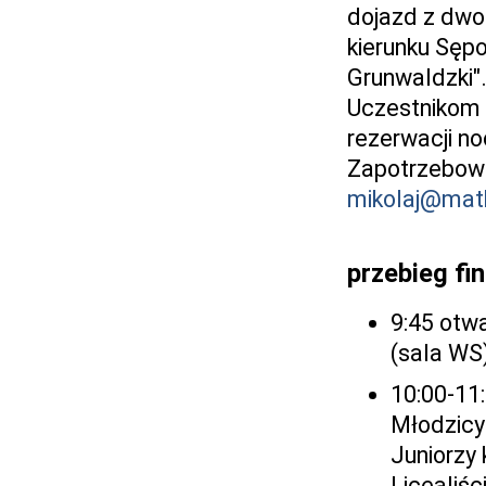
dojazd z dwo
kierunku Sępo
Grunwaldzki"
Uczestnikom
rezerwacji n
Zapotrzebowa
mikolaj@math
przebieg fi
9:45 otw
(sala WS
10:00-11
Młodzicy 
Juniorzy 
Licealiśc