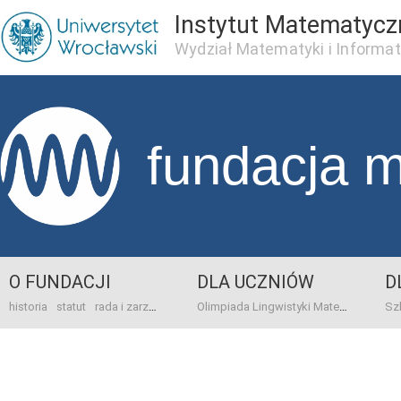
Instytut Matematycz
Wydział Matematyki i Informat
fundacja 
O FUNDACJI
DLA UCZNIÓW
D
historia
statut
rada i zarząd
dane bankowo-adresowe
kontakt
Olimpiada Lingwistyki Matematycznej
sprawo