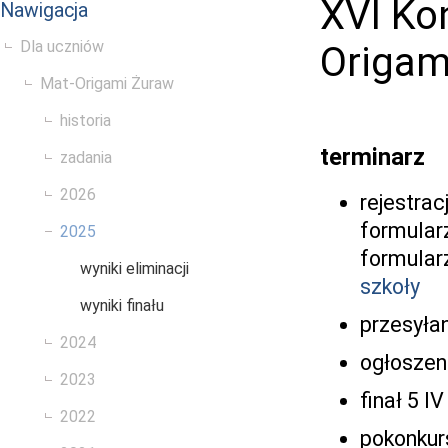
XVI Ko
Nawigacja
Dla uczniów
Origam
Mat-Origami Żuraw
historia
terminarz
zadania
2026
rejestrac
formularz
2025
formular
wyniki eliminacji
szkoły
wyniki finału
przesyłan
2024
ogłoszeni
2023
finał 5 IV
2022
pokonkur