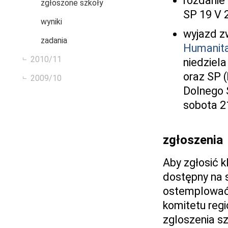
rozdanie
zgłoszone szkoły
SP 19 V 
wyniki
wyjazd z
zadania
Humanit
2010/11
niedziel
oraz SP (
2009/10
Dolnego 
sobota 2
zgłoszenia
Aby zgłosić k
dostępny na 
ostemplować 
komitetu regi
zgloszenia sz