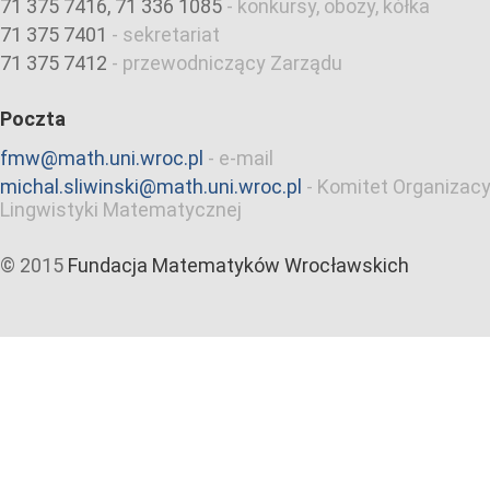
71 375 7416, 71 336 1085
-
konkursy, obozy, kółka
71 375 7401
-
sekretariat
71 375 7412
-
przewodniczący Zarządu
Poczta
fmw@math.uni.wroc.pl
-
e-mail
michal.sliwinski@math.uni.wroc.pl
-
Komitet Organizacy
Lingwistyki Matematycznej
© 2015
Fundacja Matematyków Wrocławskich