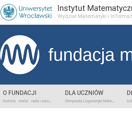
Instytut Matematycz
Wydział Matematyki i Informat
fundacja 
O FUNDACJI
DLA UCZNIÓW
D
historia
statut
rada i zarząd
dane bankowo-adresowe
kontakt
Olimpiada Lingwistyki Matematycznej
sprawo