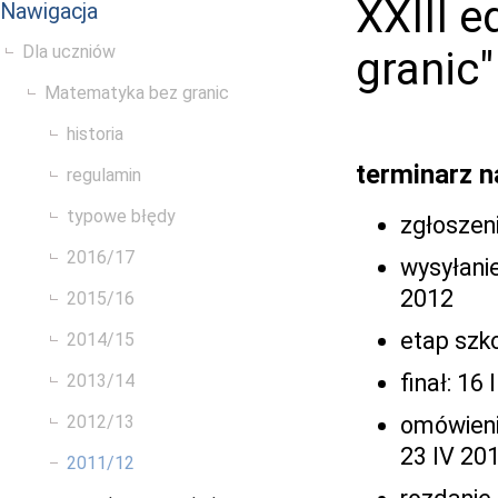
XXIII 
Nawigacja
Dla uczniów
granic"
Matematyka bez granic
historia
terminarz n
regulamin
typowe błędy
zgłoszen
2016/17
wysyłanie 
2012
2015/16
etap szko
2014/15
finał: 16 
2013/14
omówienie
2012/13
23 IV 20
2011/12