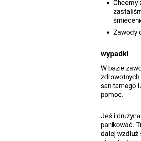
Chcemy z
zastaliś
śmiecenie
Zawody o
wypadki
W bazie zawod
zdrowotnych 
sanitarnego l
pomoc.
Jeśli drużyna
panikować. Tr
dalej wzdłuż