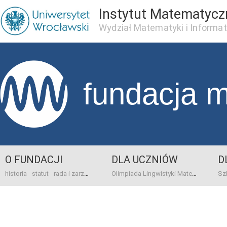
Instytut Matematycz
Wydział Matematyki i Informat
fundacja 
O FUNDACJI
DLA UCZNIÓW
D
historia
statut
rada i zarząd
dane bankowo-adresowe
kontakt
Olimpiada Lingwistyki Matematycznej
sprawo