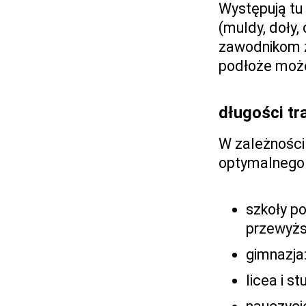
Występują tu
(muldy, doły, 
zawodnikom z
podłoże może 
długości tr
W zależności 
optymalnego w
szkoły p
przewyżs
gimnazja
licea i s