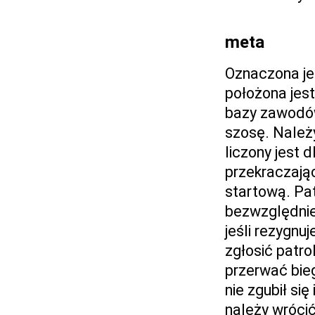
meta
Oznaczona je
położona jes
bazy zawodów
szosę. Należ
liczony jest 
przekraczają
startową. Pat
bezwzględnie 
jeśli rezygnuj
zgłosić patrol
przerwać bieg
nie zgubił si
należy wrócić