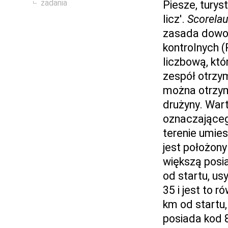
zadania
Piesze, turyst
licz'.
Scorelau
zasada dowol
kontrolnych 
liczbową, któ
zespół otrzy
można otrzym
drużyny. War
oznaczającego
terenie umies
jest położony 
większą posi
od startu, u
35 i jest to 
km od startu
posiada kod 8