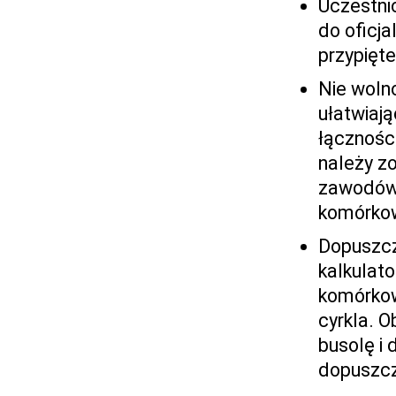
Uczestnic
do oficj
przypięt
Nie woln
ułatwiaj
łączności
należy zo
zawodów.
komórkow
Dopuszcz
kalkulato
komórkowy
cyrkla. 
busolę i 
dopuszc