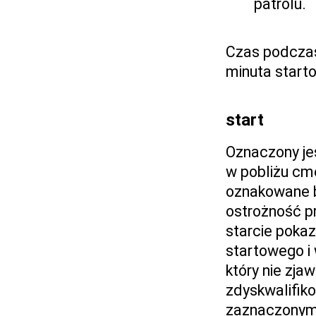
patrolu.
Czas podczas
minuta start
start
Oznaczony jes
w pobliżu cm
oznakowane b
ostrożność pr
starcie poka
startowego i 
który nie zja
zdyskwalifiko
zaznaczonymi