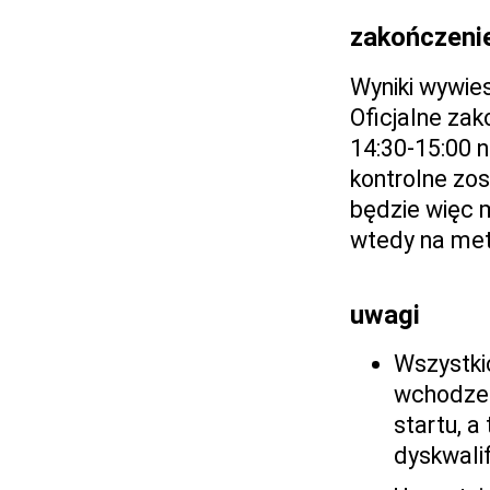
zakończeni
Wyniki wywie
Oficjalne zak
14:30-15:00 n
kontrolne zo
będzie więc 
wtedy na metę
uwagi
Wszystki
wchodzen
startu, a
dyskwalif