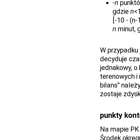
-
n
punktó
gdzie
n
<
[-10 - (n
n
minut, 
W przypadku 
decyduje czas
jednakowy, o 
terenowych i
bilans" należy
zostaje zdys
punkty kont
Na mapie PK 
Środek okręg