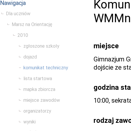
Komuni
Nawigacja
Dla uczniów
WMMn
Marsz na Orientację
2010
miejsce
zgłoszone szkoły
dojazd
Gimnazjum Gm
dojście ze st
komunikat techniczny
lista startowa
godzina sta
mapka zbiorcza
10:00, sekra
miejsce zawodów
organizatorzy
rodzaj zaw
wyniki