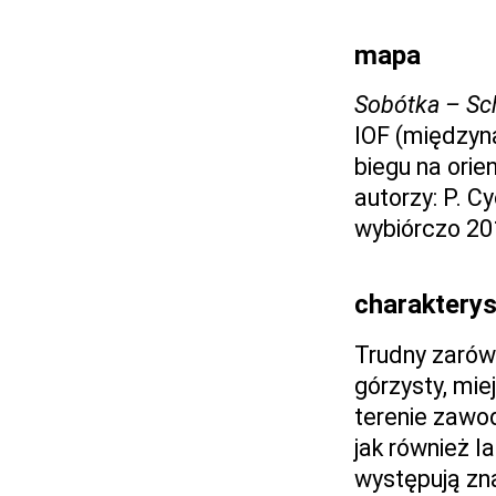
mapa
Sobótka – Sc
IOF (między
biegu na orie
autorzy: P. C
wybiórczo 20
charakterys
Trudny zarów
górzysty, mie
terenie zawod
jak również l
występują zn