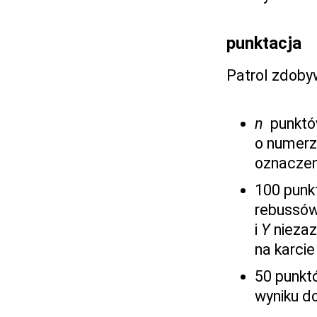
punktacja
Patrol zdoby
n
punktów
o numer
oznaczeni
100 punk
rebussów
i
Y
niezaz
na karcie
50 punkt
wyniku do