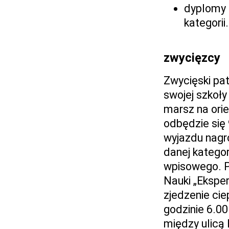
dyplomy 
kategorii.
zwycięzcy
Zwycięski pat
swojej szkoły
marsz na orien
odbędzie się 
wyjazdu nagro
danej kategor
wpisowego. 
Nauki „Ekspe
zjedzenie cie
godzinie 6.0
między ulicą 