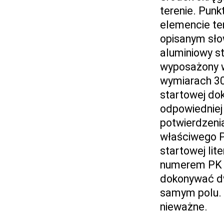
terenie. Punk
elemencie t
opisanym słow
aluminiowy s
wyposażony w
wymiarach 30
startowej dok
odpowiedniej
potwierdzeni
właściwego P
startowej lit
numerem PK i
dokonywać dw
samym polu. 
nieważne.