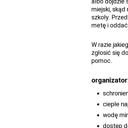
albo dojdzie 
miejski, skąd
szkoły. Przed
metę i oddać
W razie jaki
zgłosić się 
pomoc.
organizator
schronie
ciepłe n
wodę min
dostęp do