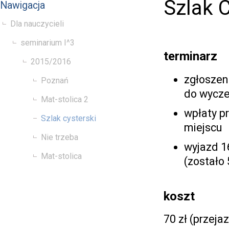
Szlak C
Nawigacja
Dla nauczycieli
seminarium I^3
terminarz
2015/2016
zgłoszen
Poznań
do wycze
Mat-stolica 2
wpłaty p
Szlak cysterski
miejscu
Nie trzeba
wyjazd 16
Mat-stolica
(zostało 
koszt
70 zł (przeja