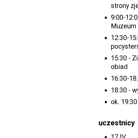
strony zj
9:00-12:
Muzeum M
12:30-15
pocysters
15:30 - Z
obiad
16:30-18:
18:30 - 
ok. 19:3
uczestnicy
17 IV