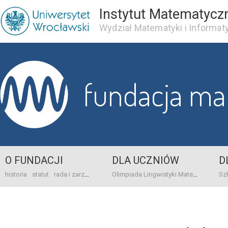
Instytut Matematycz
Wydział Matematyki i Informaty
fundacja m
O FUNDACJI
DLA UCZNIÓW
D
historia
statut
rada i zarząd
dane bankowo-adresowe
kontakt
Olimpiada Lingwistyki Matematycznej
sprawo