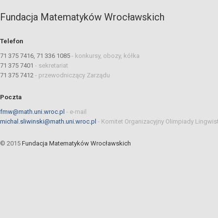
Fundacja Matematyków Wrocławskich
Telefon
71 375 7416, 71 336 1085
-
konkursy, obozy, kółka
71 375 7401
-
sekretariat
71 375 7412
-
przewodniczący Zarządu
Poczta
fmw@math.uni.wroc.pl
-
e-mail
michal.sliwinski@math.uni.wroc.pl
-
Komitet Organizacyjny Olimpiady Lingwis
© 2015
Fundacja Matematyków Wrocławskich