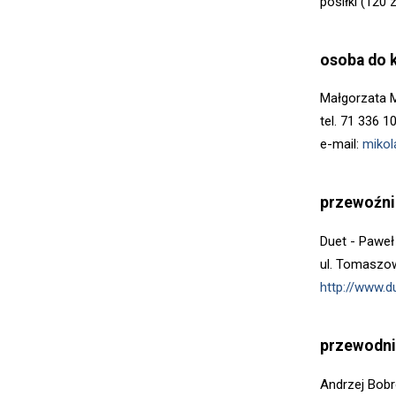
posiłki (120 z
osoba do 
Małgorzata M
tel. 71 336 1
e-mail:
mikol
przewoźni
Duet - Paweł
ul. Tomaszo
http://www.d
przewodni
Andrzej Bob