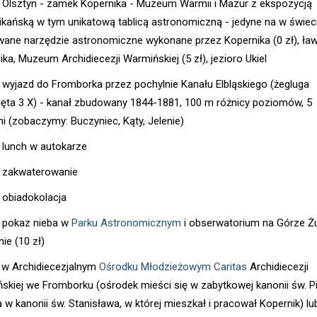
- Olsztyn - zamek Kopernika - Muzeum Warmii i Mazur z ekspozycją
ikańską w tym unikatową tablicą astronomiczną - jedyne na w świec
ane narzędzie astronomiczne wykonane przez Kopernika (0 zł), ła
ka, Muzeum Archidiecezji Warmińskiej (5 zł), jezioro Ukiel
- wyjazd do Fromborka przez pochylnie Kanału Elbląskiego (żegluga
ęta 3 X) - kanał zbudowany 1844-1881, 100 m różnicy poziomów, 5
ni (zobaczymy: Buczyniec, Kąty, Jelenie)
- lunch w autokarze
- zakwaterowanie
- obiadokolacja
- pokaz nieba w
Parku Astronomicznym
i obserwatorium na Górze Żu
ie (10 zł)
 w Archidiecezjalnym
Ośrodku Młodzieżowym Caritas
Archidiecezji
skiej we Fromborku (ośrodek mieści się w zabytkowej kanonii św. Pi
a w kanonii św. Stanisława, w której mieszkał i pracował Kopernik) lu