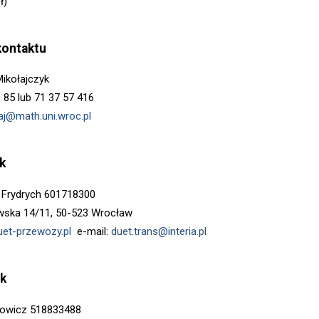
ł)
kontaktu
ikołajczyk
0 85 lub 71 37 57 416
aj@math.uni.wroc.pl
k
 Frydrych 601718300
wska 14/11, 50-523 Wrocław
uet-przewozy.pl
e-mail:
duet.trans@interia.pl
k
rowicz 518833488