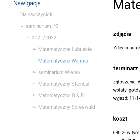
Mat
Nawigacja
Dla nauczycieli
seminarium I^3
zdjęcia
2021/2022
Zdjęcia aut
Matematyczne Lubuskie
Matematyczna Warmia
terminarz
seminarium Wieleń
zgłoszenia: 
Matematyczny Stambuł
wpłaty: gotó
Matematyczne B & B
wyjazd: 11-1
Matematyczny Spreewald
koszt
640 zł w tym: