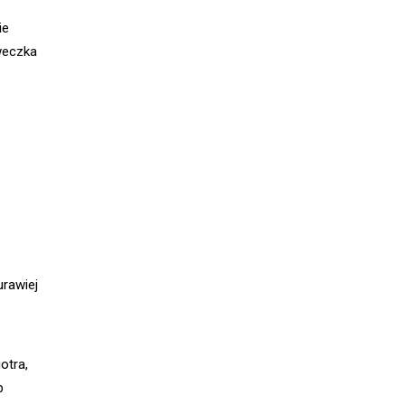
ie
weczka
rawiej
otra,
b