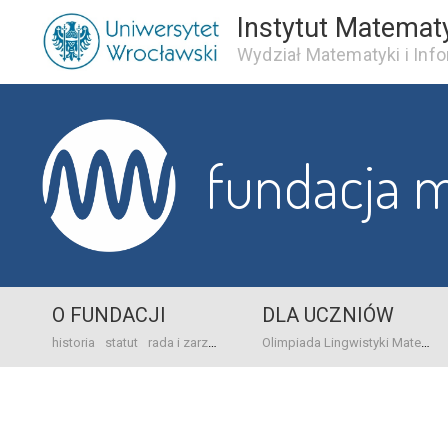
Instytut Matemat
Wydział Matematyki i Info
fundacja 
O FUNDACJI
DLA UCZNIÓW
historia
statut
rada i zarząd
dane bankowo-adresowe
kontakt
Olimpiada Lingwistyki Matematycznej