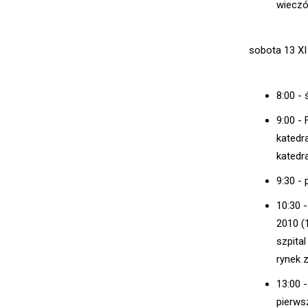
wieczó
sobota 13 XI
8:00 - 
9:00 -
katedr
katedr
9:30 -
10:30 
2010 (
szpital
rynek 
13:00 
pierwsz