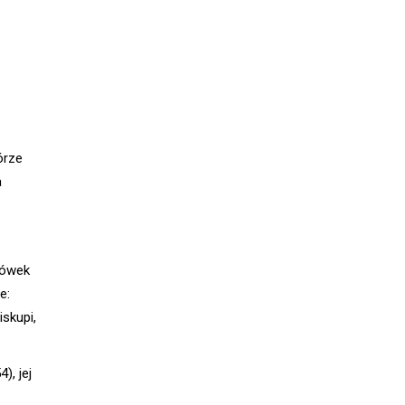
órze
a
hówek
e:
iskupi,
), jej