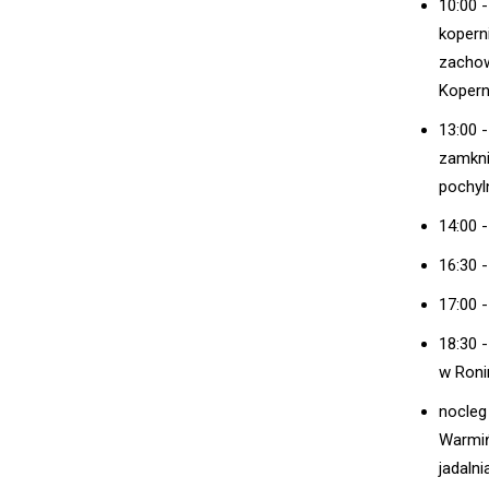
10:00 
kopern
zachow
Koperni
13:00 
zamkni
pochyl
14:00 
16:30 
17:00 
18:30 
w Ronin
nocleg
Warmiń
jadalni