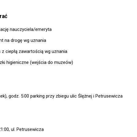
rać
mację nauczyciela/emeryta
nt na drogę wg uznania
 z ciepłą zawartością wg uznania
ki higieniczne (wejścia do muzeów)
ek), godz. 5:00 parking przy zbiegu ulic Ślężnej i Petrusewicza
21:00, ul. Petrusewicza