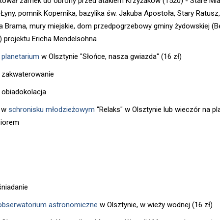
tował zamek do obrony przed atakiem Krzyżaków (1520) - Stare Mi
 Łyny, pomnik Kopernika, bazylika św. Jakuba Apostoła, Stary Ratusz,
 Brama, mury miejskie, dom przedpogrzebowy gminy żydowskiej (B
) projektu Ericha Mendelsohna
-
planetarium
w Olsztynie "Słońce, nasza gwiazda" (16 zł)
- zakwaterowanie
- obiadokolacja
g w
schronisku młodzieżowym
"Relaks" w Olsztynie lub wieczór na pl
ziorem
śniadanie
obserwatorium astronomiczne
w Olsztynie, w wieży wodnej (16 zł)