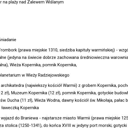
r na plaży nad Zalewem Wiślanym
śniadanie
 Frombork (prawa miejskie 1310, siedziba kapituły warmińskiej) - wzg
alne (jedyna na świecie dobrze zachowana średniowieczna warowni
alna), Wieża Kopernika, pomnik Kopernika,
 planetarium w Wieży Radziejowskiego
- archikatedra (najwiekszy kościół Warmii) z grobem Kopernika, poc
12 zł), Muzeum Kopernika (12 zł), pomnik Kopernika, gotyckie budowl
 św. Ducha (11 zł), Wieża Wodna, dawny kościół św. Mikołaja, pałac b
z ławeczką Kopernika
- wyjazd do Braniewa - najstarsze miasto Warmii (prawa miejskie 1254
a stolica (1250-1341), do końca XVIII w. jedyny port morski; gotycki