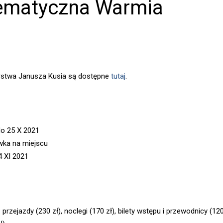
ematyczna Warmia
orstwa Janusza Kusia są dostępne
tutaj
.
do 25 X 2021
wka na miejscu
4 XI 2021
 przejazdy (230 zł), noclegi (170 zł), bilety wstępu i przewodnicy (120