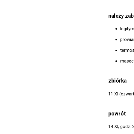
należy zab
legity
prowia
termos
masecz
zbiórka
11 XI (czwart
powrót
14 XI, godz. 