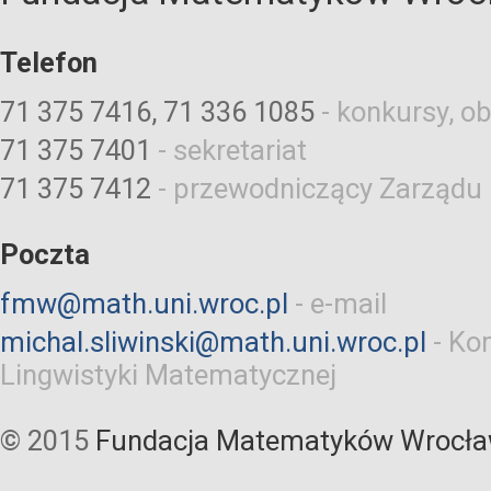
Telefon
71 375 7416, 71 336 1085
-
konkursy, ob
71 375 7401
-
sekretariat
71 375 7412
-
przewodniczący Zarządu
Poczta
fmw@math.uni.wroc.pl
-
e-mail
michal.sliwinski@math.uni.wroc.pl
-
Kom
Lingwistyki Matematycznej
© 2015
Fundacja Matematyków Wrocła