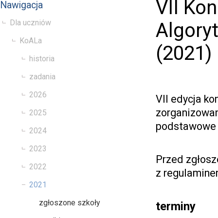
VII Ko
Nawigacja
Dla uczniów
Algory
KoALa
(2021)
historia
zadania
2026
VII edycja k
zorganizowan
2025
podstawowe i
2024
2023
Przed zgłosz
2022
z regulamin
2021
zgłoszone szkoły
terminy