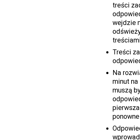
treści z
odpowied
wejdzie n
odświeży
treściam
Treści za
odpowied
Na rozwi
minut na
muszą by
odpowiedz
pierwsza
ponowne 
Odpowied
wprowadz