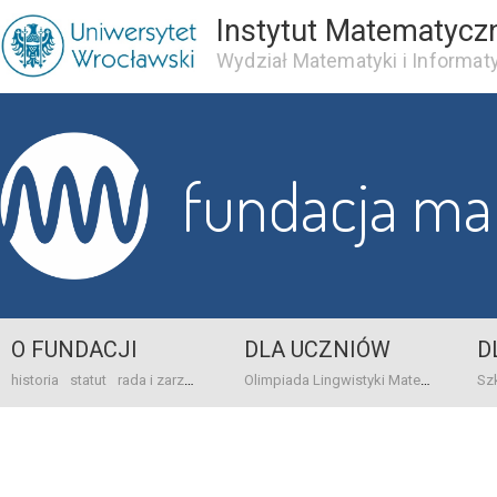
Instytut Matematycz
Wydział Matematyki i Informaty
fundacja m
O FUNDACJI
DLA UCZNIÓW
D
historia
statut
rada i zarząd
dane bankowo-adresowe
kontakt
Olimpiada Lingwistyki Matematycznej
sprawo