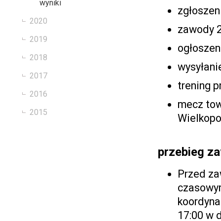
wyniki
zgłoszen
2020
zawody 2
2019
ogłoszen
2018
wysyłani
2017
trening 
2016
mecz tow
2015
Wielkopo
przebieg z
Przed za
czasowym
koordynat
17:00 w 