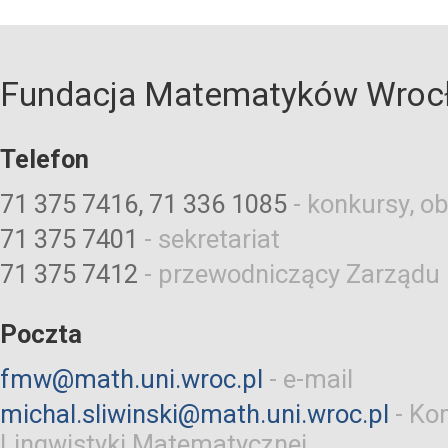
Fundacja Matematyków Wroc
Telefon
71 375 7416, 71 336 1085
-
konkursy, ob
71 375 7401
-
sekretariat
71 375 7412
-
przewodniczący Zarządu
Poczta
fmw@math.uni.wroc.pl
-
e-mail
michal.sliwinski@math.uni.wroc.pl
-
Kom
Lingwistyki Matematycznej