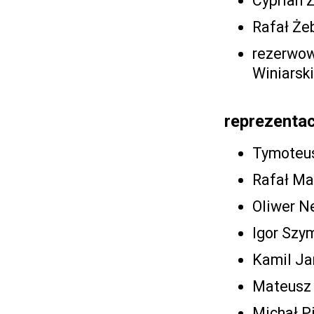
Cyprian 
Rafał Że
rezerwowi
Winiarsk
reprezentac
Tymoteus
Rafał Ma
Oliwer N
Igor Szy
Kamil Ja
Mateusz 
Michał P