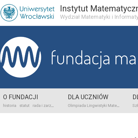
Instytut Matematycz
Wydział Matematyki i Informaty
fundacja m
O FUNDACJI
DLA UCZNIÓW
D
historia
statut
rada i zarząd
dane bankowo-adresowe
kontakt
Olimpiada Lingwistyki Matematycznej
sprawo