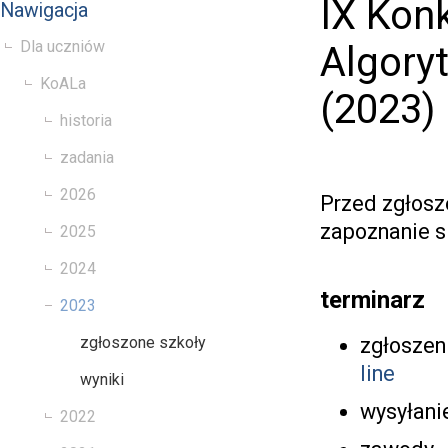
IX Kon
Nawigacja
Dla uczniów
Algory
KoALa
(2023)
historia
zadania
2026
Przed zgłosz
zapoznanie s
2025
2024
terminarz
2023
zgłoszen
zgłoszone szkoły
line
wyniki
wysyłanie
2022