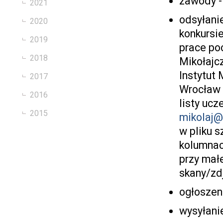
zawody -
2021
odsyłanie
2020
konkursi
2019
prace po
2018
Mikołajc
Instytut
2017
Wrocław
2016
listy uc
2015
mikolaj@
w pliku s
kolumna
przy mał
skany/zd
ogłoszen
wysyłani