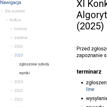
XI Kon
Nawigacja
Dla uczniów
Algory
KoALa
(2025)
historia
zadania
2026
Przed zgłosz
zapoznanie s
2025
zgłoszone szkoły
terminarz
wyniki
zgłoszen
2024
line
2023
wysyłani
2022