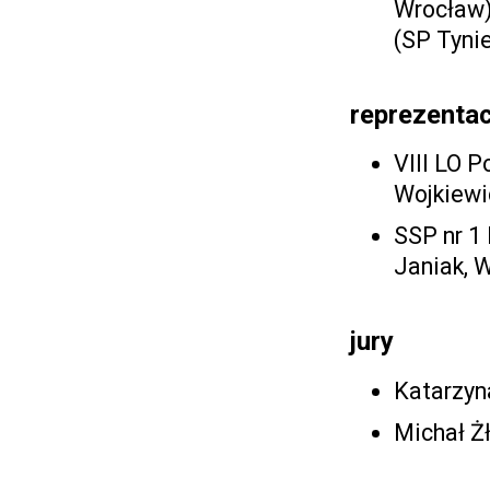
Wrocław),
(SP Tyni
reprezentac
VIII LO 
Wojkiewi
SSP nr 1
Janiak, W
jury
Katarzyn
Michał Żł