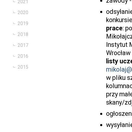
zawody -
2021
odsyłanie
2020
konkursi
2019
prace
: p
2018
Mikołajc
Instytut
2017
Wrocław
2016
listy uc
2015
mikolaj@
w pliku s
kolumna
przy mał
skany/zd
ogłoszen
wysyłani