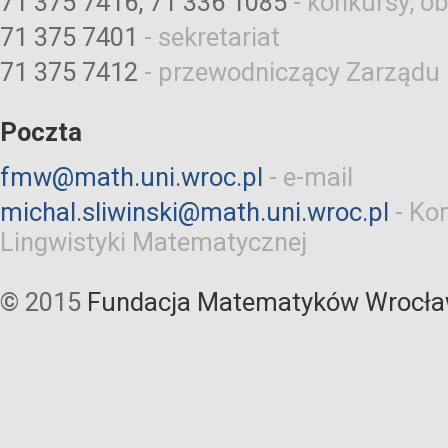
71 375 7416, 71 336 1085
-
konkursy, ob
71 375 7401
-
sekretariat
71 375 7412
-
przewodniczący Zarządu
Poczta
fmw@math.uni.wroc.pl
-
e-mail
michal.sliwinski@math.uni.wroc.pl
-
Kom
Lingwistyki Matematycznej
© 2015
Fundacja Matematyków Wrocła