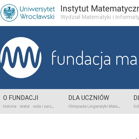
Instytut Matematycz
Wydział Matematyki i Informaty
fundacja m
O FUNDACJI
DLA UCZNIÓW
D
historia
statut
rada i zarząd
dane bankowo-adresowe
kontakt
Olimpiada Lingwistyki Matematycznej
sprawo