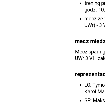
trening 
godz. 10
mecz ze 
UWr) - 3 
mecz międz
Mecz sparing
UWr 3 VI i za
reprezentac
LO: Tymo
Karol Ma
SP: Maks