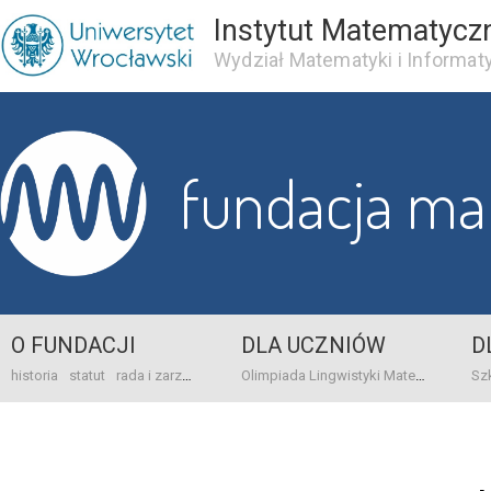
Instytut Matematycz
Wydział Matematyki i Informaty
fundacja m
O FUNDACJI
DLA UCZNIÓW
D
historia
statut
rada i zarząd
dane bankowo-adresowe
kontakt
Olimpiada Lingwistyki Matematycznej
sprawo