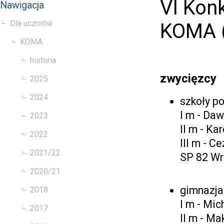
VI Kon
Nawigacja
Dla uczniów
KOMA 
KOMA
historia
zwycięzcy
2025
2024
szkoły 
I m - Da
2023
II m - Ka
2022
III m - 
2021/22
SP 82 W
2020/21
gimnazja
2018
I m - Mi
2017
II m - Ma