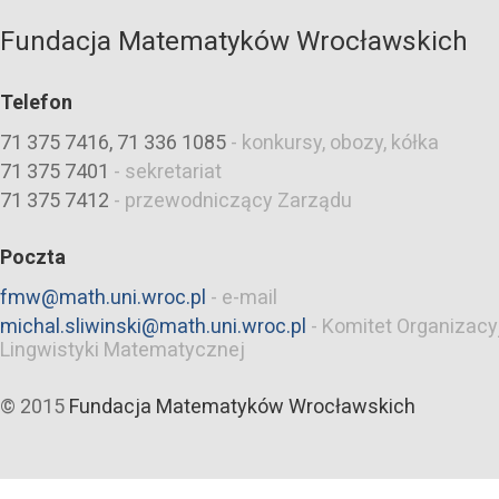
Fundacja Matematyków Wrocławskich
Telefon
71 375 7416, 71 336 1085
-
konkursy, obozy, kółka
71 375 7401
-
sekretariat
71 375 7412
-
przewodniczący Zarządu
Poczta
fmw@math.uni.wroc.pl
-
e-mail
michal.sliwinski@math.uni.wroc.pl
-
Komitet Organizacy
Lingwistyki Matematycznej
© 2015
Fundacja Matematyków Wrocławskich