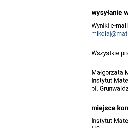
wysyłanie 
Wyniki e-mai
mikolaj@math
Wszystkie pr
Małgorzata M
Instytut Mat
pl. Grunwald
miejsce ko
Instytut Mat