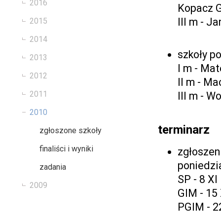
2016
Kopacz 
III m - 
2015
2014
szkoły p
2013
I m - Ma
2012
II m - Ma
2011
III m - W
2010
terminarz
zgłoszone szkoły
finaliści i wyniki
zgłoszeni
poniedzia
zadania
SP - 8 XI
2009
GIM - 15 
PGIM - 2