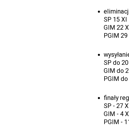
eliminac
SP 15 XI
GIM 22 X
PGIM 29 
wysyłani
SP do 20
GIM do 2
PGIM do 
finały re
SP - 27 X
GIM - 4 X
PGIM - 11