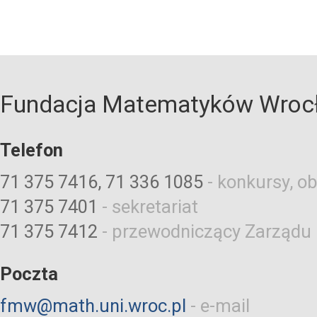
Fundacja Matematyków Wroc
Telefon
71 375 7416, 71 336 1085
-
konkursy, ob
71 375 7401
-
sekretariat
71 375 7412
-
przewodniczący Zarządu
Poczta
fmw@math.uni.wroc.pl
-
e-mail