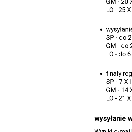
GM - 20 
LO - 25 X
wysyłani
SP - do 2
GM - do 
LO - do 6
finały re
SP - 7 XII
GM - 14 X
LO - 21 X
wysyłanie 
Wyniki e-mai