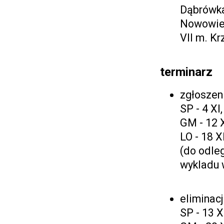
Dąbrówka
Nowowiej
VII m. Kr
terminarz
zgłoszeni
SP - 4 XI
GM - 12 X
LO - 18 X
(do odleg
wykladu 
eliminac
SP - 13 X