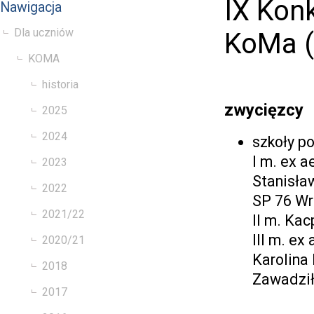
IX Kon
Nawigacja
Dla uczniów
KoMa (
KOMA
historia
zwycięzcy
2025
2024
szkoły 
I m. ex 
2023
Stanisła
2022
SP 76 W
2021/22
II m. Ka
III m. ex
2020/21
Karolina
2018
Zawadził
2017