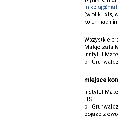
mikolaj@math
(w pliku xls,
kolumnach im
Wszystkie pr
Małgorzata M
Instytut Mat
pl. Grunwald
miejsce ko
Instytut Mat
HS
pl. Grunwald
dojazd z dwo