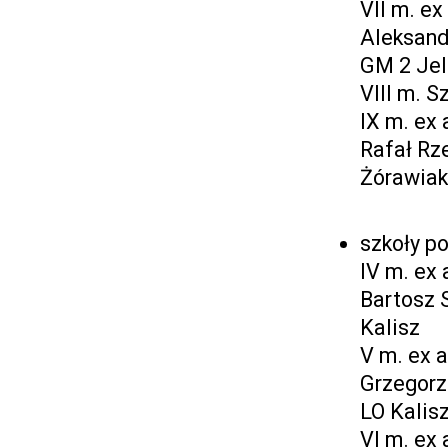
VII m. e
Aleksande
GM 2 Jel
VIII m. 
IX m. ex
Rafał Rz
Żórawiak
szkoły p
IV m. ex
Bartosz S
Kalisz
V m. ex 
Grzegorz 
LO Kalis
VI m. ex