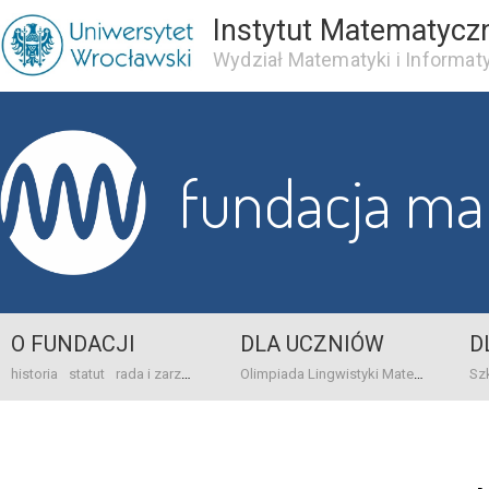
Instytut Matematycz
Wydział Matematyki i Informaty
fundacja m
O FUNDACJI
DLA UCZNIÓW
D
historia
statut
rada i zarząd
dane bankowo-adresowe
kontakt
Olimpiada Lingwistyki Matematycznej
sprawo