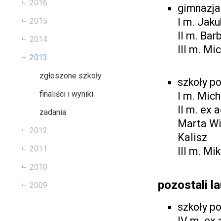
2016
gimnazja
I m. Jak
2015
II m. Ba
2014
III m. Mi
2013
zgłoszone szkoły
szkoły p
finaliści i wyniki
I m. Mich
II m. ex 
zadania
Marta Wit
2012
Kalisz
2011
III m. Mi
2010
pozostali l
2009
szkoły 
IV m. ex