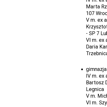
Marta Rz
107 Wro
V m. ex 
Krzysztof
- SP 7 Lu
VI m. ex
Daria Kar
Trzebnic
gimnazja
IV m. ex
Bartosz 
Legnica
V m. Mic
VI m. Sz