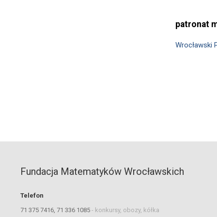
patronat 
Wrocławski 
Fundacja Matematyków Wrocławskich
Telefon
71 375 7416, 71 336 1085
-
konkursy, obozy, kółka