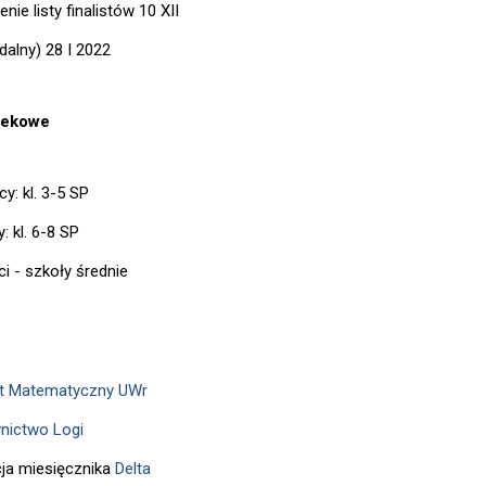
nie listy finalistów 10 XII
zdalny) 28 I 2022
iekowe
y: kl. 3-5 SP
y: kl. 6-8 SP
ści - szkoły średnie
ut Matematyczny UWr
nictwo Logi
ja miesięcznika
Delta