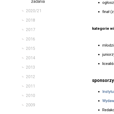
zadania
ogłosze
2020/21
finał (
2018
kategorie w
2017
2016
młodzic
2015
juniorz
2014
liceali
2013
2012
sponsorzy
2011
Instyt
2010
Wydaw
2009
Redakc