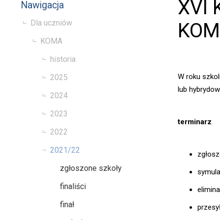
XVI 
Nawigacja
Dla uczniów
KOMA
KOMA
historia
W roku szkol
2025
lub hybrydowy
2024
2023
terminarz
2022
2021/22
zgłosz
zgłoszone szkoły
symulac
finaliści
elimin
finał
przesy