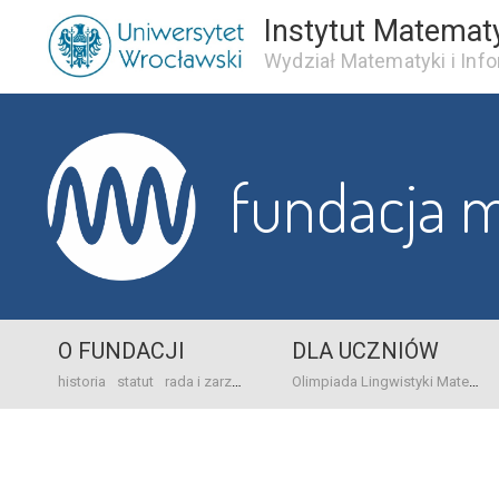
Instytut Matemat
Wydział Matematyki i Info
fundacja 
O FUNDACJI
DLA UCZNIÓW
historia
statut
rada i zarząd
dane bankowo-adresowe
kontakt
Olimpiada Lingwistyki Matematycznej