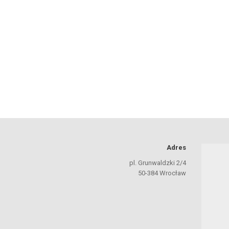
Adres
pl. Grunwaldzki 2/4
50-384 Wrocław