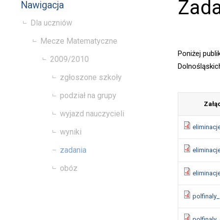
Zada
Nawigacja
Dla uczniów
Mecze Matematyczne
Poniżej publ
2009/2010
Dolnośląski
zgłoszone szkoły
podział na grupy
Załą
wyjazd nauczycieli
eliminacj
wyniki
zadania
eliminacj
obóz
eliminacj
polfinaly
polfinaly