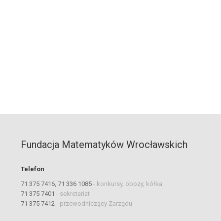
Fundacja Matematyków Wrocławskich
Telefon
71 375 7416, 71 336 1085
-
konkursy, obozy, kółka
71 375 7401
-
sekretariat
71 375 7412
-
przewodniczący Zarządu