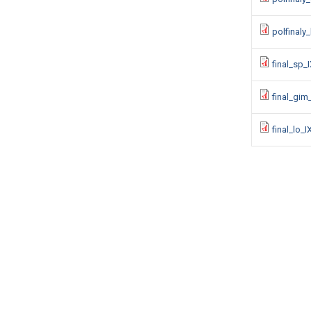
polfinaly
final_sp_
final_gim
final_lo_I