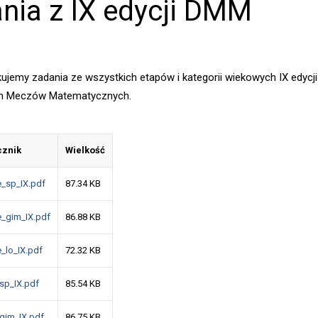
nia z IX edycji DMM
ikujemy zadania ze wszystkich etapów i kategorii wiekowych IX edycji
ch Meczów Matematycznych.
cznik
Wielkość
e_sp_IX.pdf
87.34 KB
e_gim_IX.pdf
86.88 KB
e_lo_IX.pdf
72.32 KB
_sp_IX.pdf
85.54 KB
_gim_IX.pdf
86.75 KB