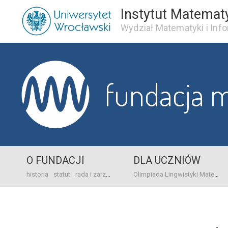
Instytut Matemat
Wydział Matematyki i Info
fundacja 
O FUNDACJI
DLA UCZNIÓW
historia
statut
rada i zarząd
dane bankowo-adresowe
kontakt
Olimpiada Lingwistyki Matematycznej