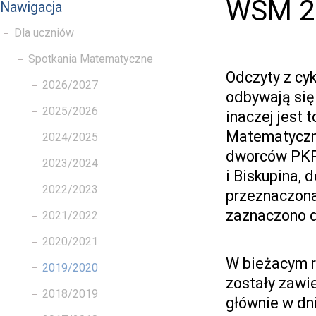
WSM 2
Nawigacja
Dla uczniów
Spotkania Matematyczne
Odczyty z cy
2026/2027
odbywają się
2025/2026
inaczej jest 
Matematyczne
2024/2025
dworców PKP 
2023/2024
i Biskupina, 
2022/2023
przeznaczona
zaznaczono d
2021/2022
2020/2021
W bieżacym r
2019/2020
zostały zawi
2018/2019
głównie w dni