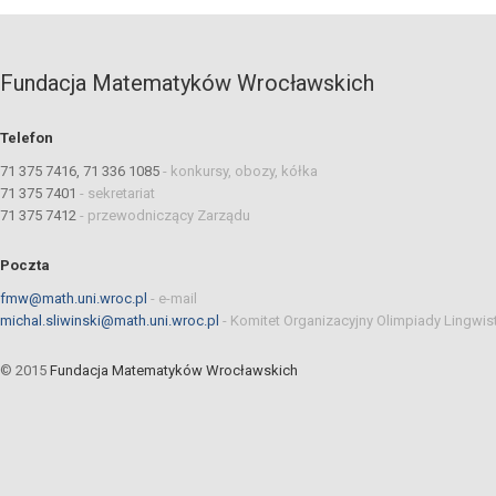
Fundacja Matematyków Wrocławskich
Telefon
71 375 7416, 71 336 1085
-
konkursy, obozy, kółka
71 375 7401
-
sekretariat
71 375 7412
-
przewodniczący Zarządu
Poczta
fmw@math.uni.wroc.pl
-
e-mail
michal.sliwinski@math.uni.wroc.pl
-
Komitet Organizacyjny Olimpiady Lingwis
© 2015
Fundacja Matematyków Wrocławskich