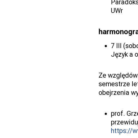
Paradoks
UWr
harmonogra
7 III (so
Język a o
Ze względów 
semestrze le
obejrzenia w
prof. Gr
przewidu
https:/