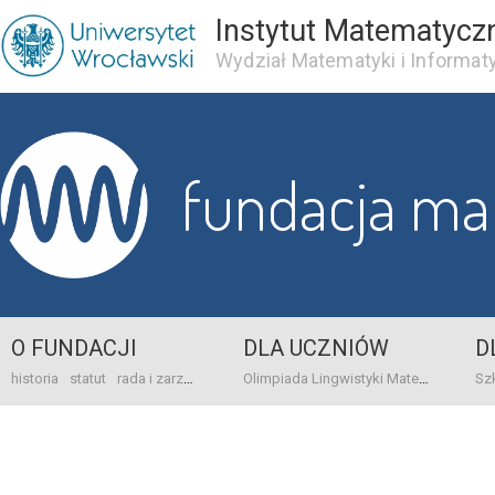
Instytut Matematycz
Wydział Matematyki i Informaty
fundacja m
O FUNDACJI
DLA UCZNIÓW
D
historia
statut
rada i zarząd
dane bankowo-adresowe
kontakt
Olimpiada Lingwistyki Matematycznej
sprawo