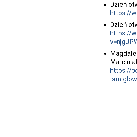
Dzień ot
https:/
Dzień ot
https://
v=njgUP
Magdalen
Marcinia
https://
lamiglow.