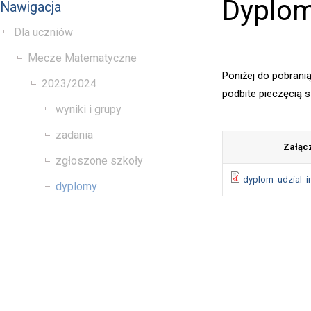
Dyplo
Nawigacja
Dla uczniów
Mecze Matematyczne
Poniżej do pobrani
2023/2024
podbite pieczęcią s
wyniki i grupy
zadania
Załąc
zgłoszone szkoły
dyplom_udzial_i
dyplomy