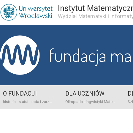
Instytut Matematycz
Wydział Matematyki i Informaty
fundacja m
O FUNDACJI
DLA UCZNIÓW
D
historia
statut
rada i zarząd
dane bankowo-adresowe
kontakt
Olimpiada Lingwistyki Matematycznej
sprawo