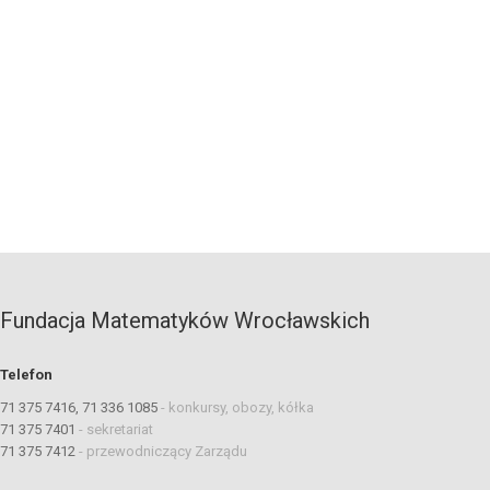
Fundacja Matematyków Wrocławskich
Telefon
71 375 7416, 71 336 1085
-
konkursy, obozy, kółka
71 375 7401
-
sekretariat
71 375 7412
-
przewodniczący Zarządu