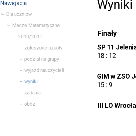
Wyniki
Nawigacja
Dla uczniów
Mecze Matematyczne
Finały
2010/2011
SP 11 Jeleni
zgłoszone szkoły
18 : 12
podział na grupy
wyjazd nauczycieli
GIM w ZSO J
wyniki
15 : 9
zadania
obóz
III LO Wrocł