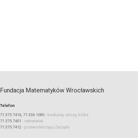
Fundacja Matematyków Wrocławskich
Telefon
71 375 7416, 71 336 1085
-
konkursy, obozy, kółka
71 375 7401
-
sekretariat
71 375 7412
-
przewodniczący Zarządu