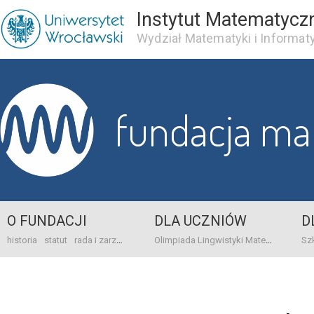
Instytut Matematycz
Wydział Matematyki i Informaty
fundacja m
O FUNDACJI
DLA UCZNIÓW
D
historia
statut
rada i zarząd
dane bankowo-adresowe
kontakt
Olimpiada Lingwistyki Matematycznej
sprawo