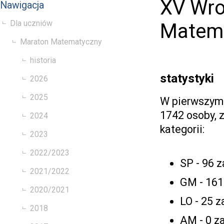
XV Wro
Nawigacja
Dla uczniów
Matema
Maraton Matematyczny
historia
statystyki
2026
2025
W pierwszym 
1742 osoby, z
2024
kategorii:
2023
2022/2023
SP - 96 
2021/2022
GM - 161
2020/2021
LO - 25 
2018
AM - 0 z