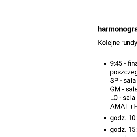
harmonogra
Kolejne rundy
9:45 - fi
poszczeg
SP - sal
GM - sal
LO - sal
AMAT i P
godz. 10:
godz. 15