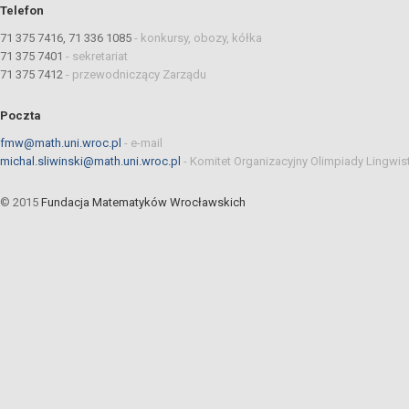
Telefon
71 375 7416, 71 336 1085
-
konkursy, obozy, kółka
71 375 7401
-
sekretariat
71 375 7412
-
przewodniczący Zarządu
Poczta
fmw@math.uni.wroc.pl
-
e-mail
michal.sliwinski@math.uni.wroc.pl
-
Komitet Organizacyjny Olimpiady Lingwis
© 2015
Fundacja Matematyków Wrocławskich