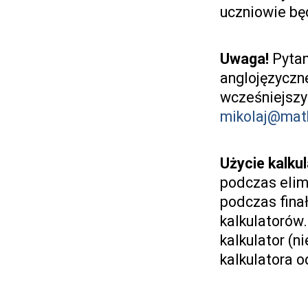
uczniowie bę
Uwaga!
Pytan
anglojęzyczn
wcześniejszy
mikolaj@math
Użycie kalku
podczas elim
podczas fin
kalkulatorów
kalkulator (n
kalkulatora o