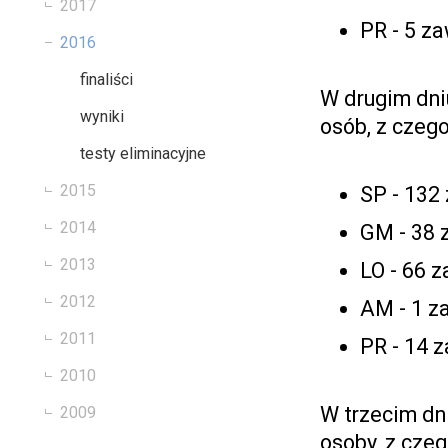
2017
PR - 5 z
2016
finaliści
W drugim dni
wyniki
osób, z czego
testy eliminacyjne
2015
SP - 132
2014
GM - 38 
2013
LO - 66 
2012
AM - 1 z
2011
PR - 14 
2010
W trzecim dn
2009
osoby, z czeg