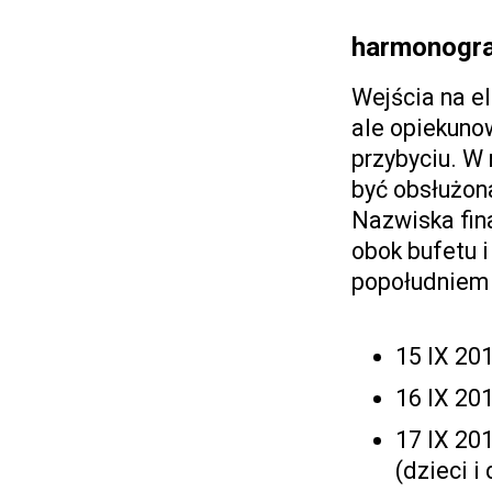
harmonogra
Wejścia na e
ale opiekunow
przybyciu. W
być obsłużona
Nazwiska fin
obok bufetu 
popołudniem 
15 IX 201
16 IX 201
17 IX 201
(dzieci i