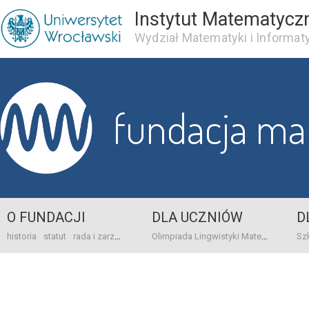
Instytut Matematycz
Wydział Matematyki i Informaty
fundacja m
O FUNDACJI
DLA UCZNIÓW
D
historia
statut
rada i zarząd
dane bankowo-adresowe
kontakt
Olimpiada Lingwistyki Matematycznej
sprawo