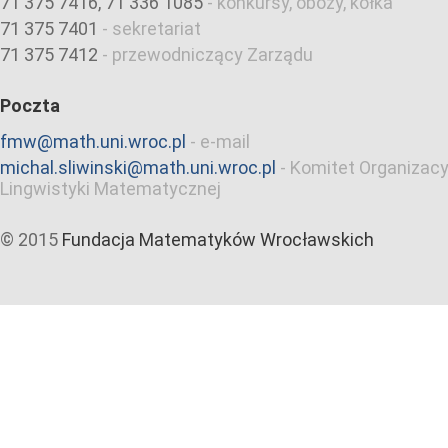
71 375 7416, 71 336 1085
-
konkursy, obozy, kółka
71 375 7401
-
sekretariat
71 375 7412
-
przewodniczący Zarządu
Poczta
fmw@math.uni.wroc.pl
-
e-mail
michal.sliwinski@math.uni.wroc.pl
-
Komitet Organizacy
Lingwistyki Matematycznej
© 2015
Fundacja Matematyków Wrocławskich