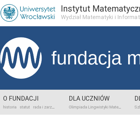
Instytut Matematycz
Wydział Matematyki i Informat
fundacja 
O FUNDACJI
DLA UCZNIÓW
D
historia
statut
rada i zarząd
dane bankowo-adresowe
kontakt
Olimpiada Lingwistyki Matematycznej
sprawo