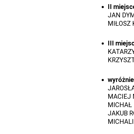
II miejs
JAN DYM
MIŁOSZ 
III miejs
KATARZY
KRZYSZT
wyróżnie
JAROSŁA
MACIEJ 
MICHAŁ M
JAKUB R
MICHALI