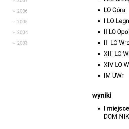
2007
LO Góra
2006
I LO Legn
2005
II LO Opo
2004
III LO W
2003
XIII LO 
XIV LO W
IM UWr
wyniki
I miejsc
DOMINIK 