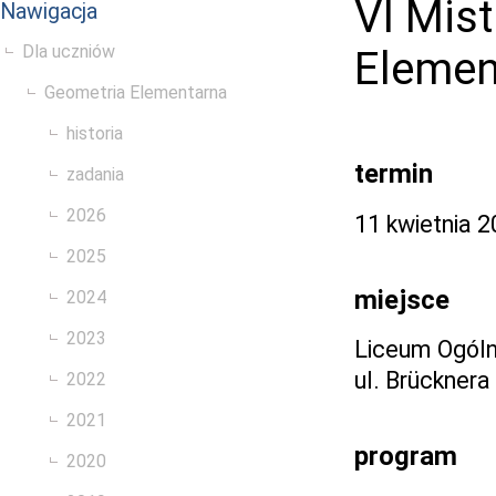
VI Mis
Nawigacja
Dla uczniów
Elemen
Geometria Elementarna
historia
termin
zadania
2026
11 kwietnia 
2025
miejsce
2024
2023
Liceum Ogóln
ul. Brücknera
2022
2021
program
2020