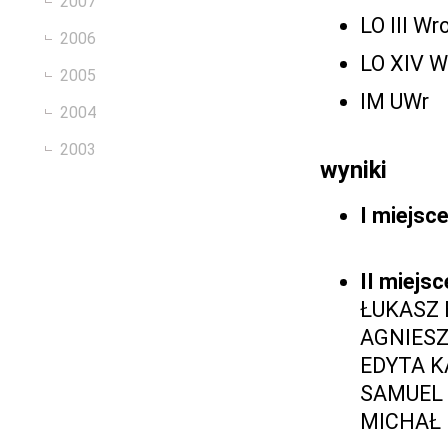
2007
LO III W
2006
LO XIV W
2005
IM UWr
2004
2003
wyniki
I miejsc
II miejsc
ŁUKASZ B
AGNIESZ
EDYTA KA
SAMUEL 
MICHAŁ M