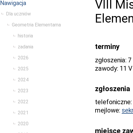
VIII M
Nawigacja
Dla uczniów
Elemen
Geometria Elementarna
historia
terminy
zadania
2026
zgłoszenia: 7
zawody: 11 V
2025
2024
zgłoszenia
2023
telefoniczne:
2022
mejlowe:
sek
2021
2020
miejsce z