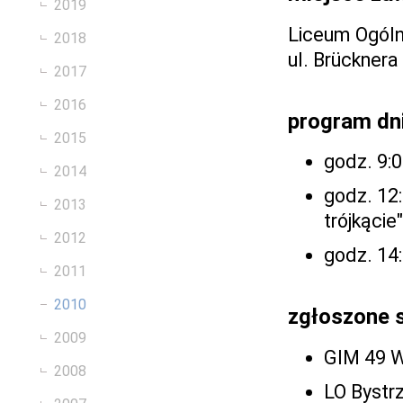
2019
Liceum Ogóln
2018
ul. Brücknera
2017
2016
program dn
2015
godz. 9:
2014
godz. 12:
2013
trójkącie
2012
godz. 14:
2011
2010
zgłoszone 
2009
GIM 49 
2008
LO Bystr