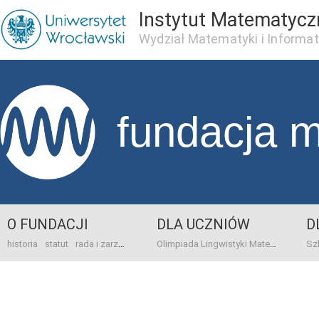
Instytut Matematycz
Wydział Matematyki i Informat
fundacja 
O FUNDACJI
DLA UCZNIÓW
D
historia
statut
rada i zarząd
dane bankowo-adresowe
kontakt
Olimpiada Lingwistyki Matematycznej
sprawo