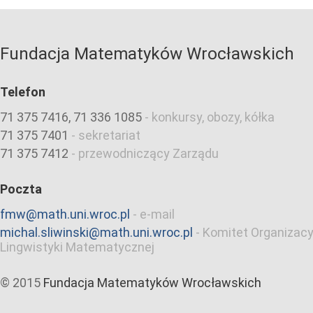
Fundacja Matematyków Wrocławskich
Telefon
71 375 7416, 71 336 1085
-
konkursy, obozy, kółka
71 375 7401
-
sekretariat
71 375 7412
-
przewodniczący Zarządu
Poczta
fmw@math.uni.wroc.pl
-
e-mail
michal.sliwinski@math.uni.wroc.pl
-
Komitet Organizacy
Lingwistyki Matematycznej
© 2015
Fundacja Matematyków Wrocławskich