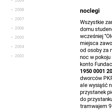
2009
2008
noclegi
2007
Wszystkie za
2006
domu studen
wcześniej "Oł
2005
miejsca zawo
2004
od osoby za n
2003
noc w pokoju
konto Funda
1950 0001 2
dworców PKP 
ale wysiąść n
przystanek p
do przystank
tramwajem 9 (