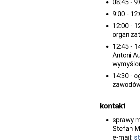
08:45 - 
9:00 - 12
12:00 - 
organiza
12:45 - 
Antoni A
wymyślo
14:30 - o
zawodó
kontakt
sprawy m
Stefan M
e-mail:
s