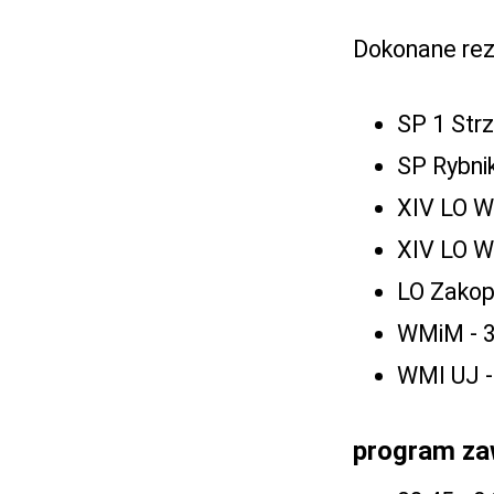
Dokonane rez
SP 1 Str
SP Rybnik
XIV LO W
XIV LO W
LO Zakop
WMiM - 3
WMI UJ -
program z