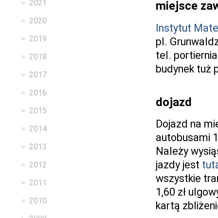
2021
miejsce z
2020
Instytut Mat
2019
pl. Grunwaldz
tel. portiern
2018
budynek tuż 
2017
2016
dojazd
2015
Dojazd na m
2014
autobusami 14
2013
Należy wysią
jazdy jest
tut
2012
wszystkie tra
2011
1,60 zł ulgow
2010
kartą zbliżen