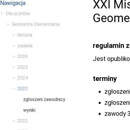
XXI Mi
Nawigacja
Dla uczniów
Geomet
Geometria Elementarna
historia
regulamin 
zadania
2026
Jest opublik
2025
terminy
2024
2023
zgłoszen
zgłoszeni zawodnicy
zgłoszen
wyniki
zawody 3 
2022