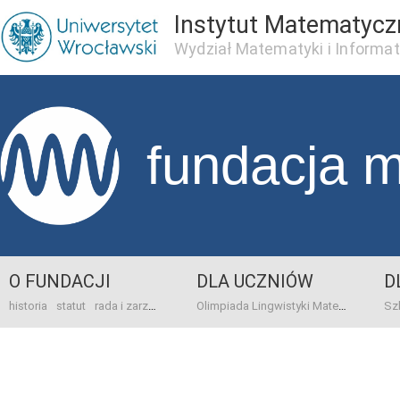
Instytut Matematycz
Wydział Matematyki i Informat
fundacja 
O FUNDACJI
DLA UCZNIÓW
D
historia
statut
rada i zarząd
dane bankowo-adresowe
kontakt
Olimpiada Lingwistyki Matematycznej
sprawo