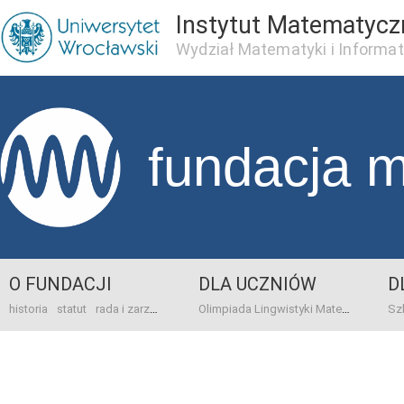
Instytut Matematycz
Wydział Matematyki i Informat
fundacja 
O FUNDACJI
DLA UCZNIÓW
D
historia
statut
rada i zarząd
dane bankowo-adresowe
kontakt
Olimpiada Lingwistyki Matematycznej
sprawo