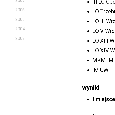
2007
III LO Op
2006
LO Trzeb
2005
LO III W
2004
LO V Wr
2003
LO XIII 
LO XIV W
MKM IM
IM UWr
wyniki
I miejsc