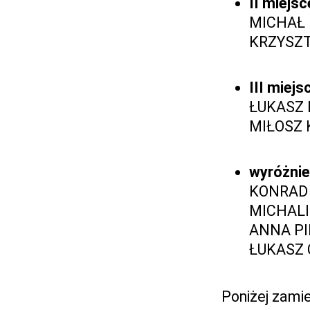
II miejsc
MICHAŁ 
KRZYSZT
III miejs
ŁUKASZ B
MIŁOSZ 
wyróżnie
KONRAD K
MICHALI
ANNA PI
ŁUKASZ 
Poniżej zami