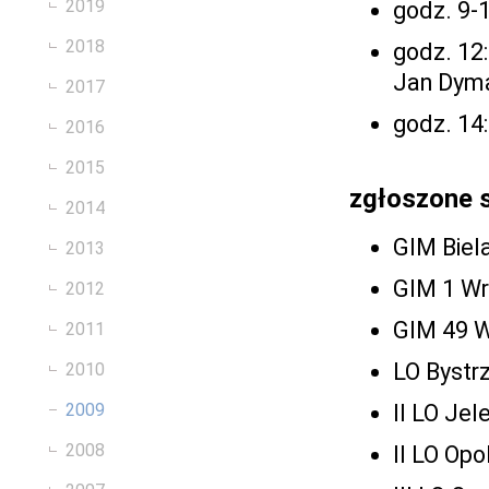
2019
godz. 9-
2018
godz. 12:
Jan Dyma
2017
godz. 14
2016
2015
zgłoszone 
2014
GIM Biel
2013
GIM 1 W
2012
GIM 49 
2011
LO Bystr
2010
2009
II LO Jel
2008
II LO Opo