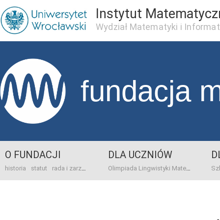
Instytut Matematycz
Wydział Matematyki i Informat
fundacja 
O FUNDACJI
DLA UCZNIÓW
D
historia
statut
rada i zarząd
dane bankowo-adresowe
kontakt
Olimpiada Lingwistyki Matematycznej
sprawo