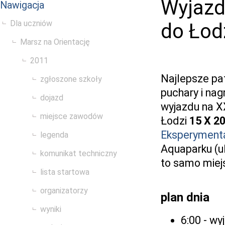
Wyjazd
Nawigacja
Dla uczniów
do Łod
Marsz na Orientację
2011
Najlepsze pat
zgłoszone szkoły
puchary i nag
dojazd
wyjazdu na X
miejsce zawodów
Łodzi
15 X 2
Eksperyment
legenda
Aquaparku (ul
komunikat techniczny
to samo miejs
lista startowa
organizatorzy
plan dnia
wyniki
6:00 - w