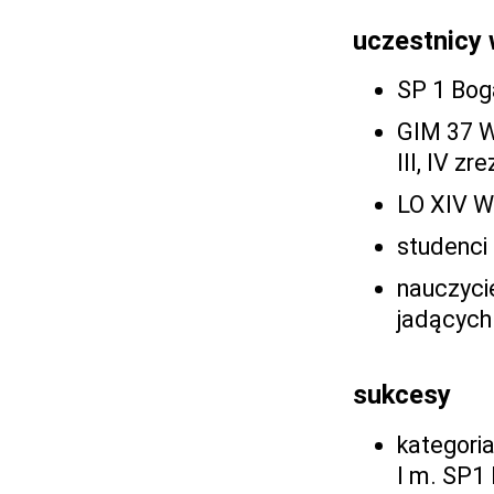
uczestnicy
SP 1 Boga
GIM 37 Wr
III, IV z
LO XIV Wr
studenci 
nauczycie
jadących
sukcesy
kategori
I m. SP1 