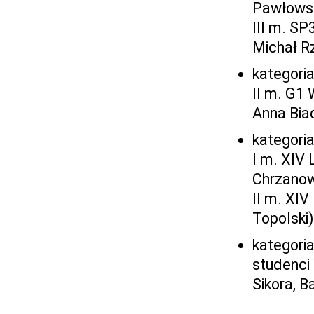
Pawłowsk
III m. SP
Michał R
kategoria
II m. G1 
Anna Bia
kategoria
I m. XIV 
Chrzanow
II m. XIV
Topolski)
kategoria
studenci
Sikora, B