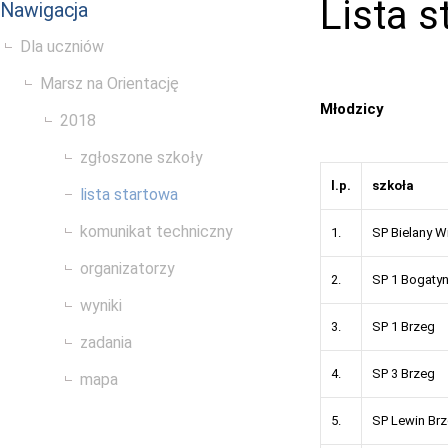
Lista 
Nawigacja
Dla uczniów
Marsz na Orientację
Młodzicy
2018
zgłoszone szkoły
l.p.
szkoła
lista startowa
komunikat techniczny
1.
SP Bielany W
organizatorzy
2.
SP 1 Bogatyn
wyniki
3.
SP 1 Brzeg
zadania
4.
SP 3 Brzeg
mapa
5.
SP Lewin Brz