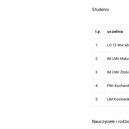
Studenci
l.p.
uczelnia
1.
LO 12 Ww ab
2.
IM UWr Matu
3.
IM UWr Żłobi
4.
PWr Kuchars
5.
UM Kosmeck
Nauczyciele i rodzi