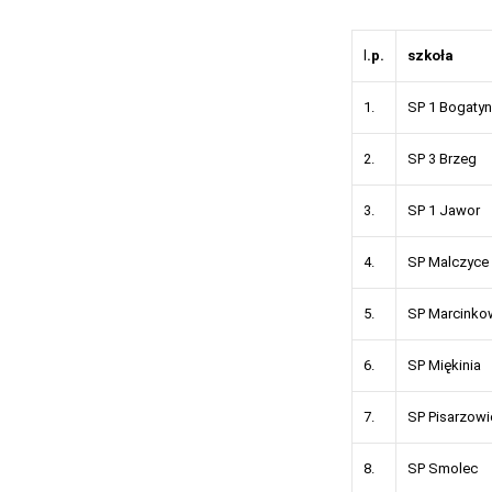
l
.p.
szkoła
1.
SP 1 Bogatyn
2.
SP 3 Brzeg
3.
SP 1 Jawor
4.
SP Malczyce
5.
SP Marcinko
6.
SP Miękinia
7.
SP Pisarzowi
8.
SP Smolec