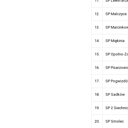
11.
SP Lewin
12.
SP Malc
13.
SP Marcin
14.
SP Mięki
15.
SP Opolno
16.
SP Pisarz
17.
SP Pogw
18.
SP Sad
19.
SP 2 Siec
20.
SP Smo