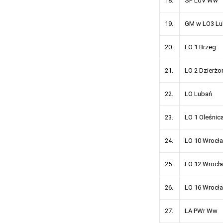
18.
SP LdV Ww
19.
GM w LO3 Lu
20.
LO 1 Brzeg
21.
LO 2 Dzierżo
22.
LO Lubań
23.
LO 1 Oleśnic
24.
LO 10 Wrocł
25.
LO 12 Wrocł
26.
LO 16 Wrocł
27.
LA PWr Ww