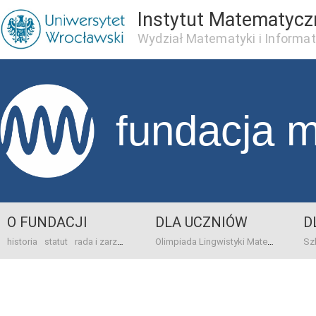
Instytut Matematycz
Wydział Matematyki i Informat
fundacja 
O FUNDACJI
DLA UCZNIÓW
D
historia
statut
rada i zarząd
dane bankowo-adresowe
kontakt
Olimpiada Lingwistyki Matematycznej
sprawo