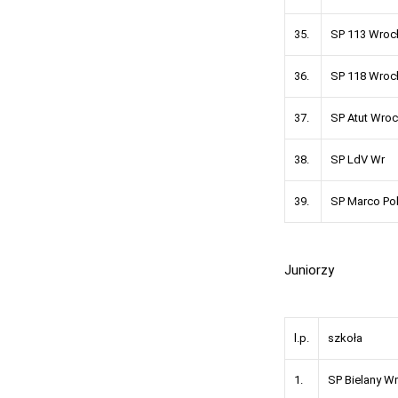
35.
SP 113 Wroc
36.
SP 118 Wroc
37.
SP Atut Wro
38.
SP LdV Wr
39.
SP Marco Po
Juniorzy
l.p.
szkoła
1.
SP Bielan