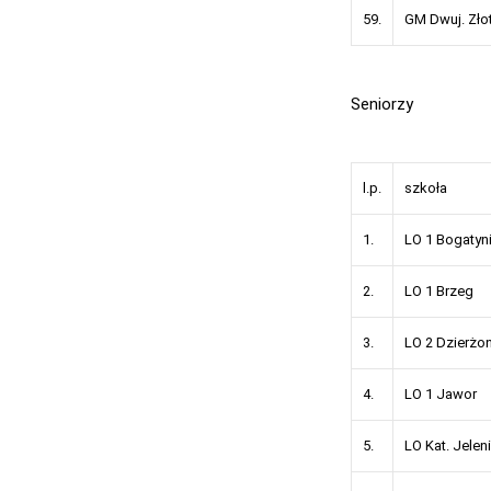
59.
GM Dwuj. 
Seniorzy
l.p.
szkoła
1.
LO 1 Bogatyn
2.
LO 1 Brzeg
3.
LO 2 Dzierżo
4.
LO 1 Jawor
5.
LO Kat. Jeleni