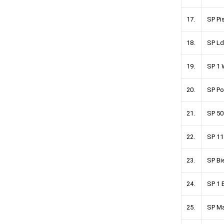
17.
SP Pi
18.
SP L
19.
SP 1
20.
SP P
21.
SP 50
22.
SP 11
23.
SP Bi
24.
SP 1 
25.
SP Ma