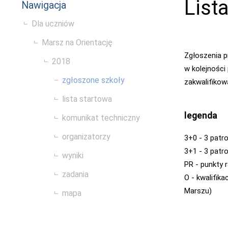
List
Nawigacja
Dla uczniów
Marsz na Orientację
Zgłoszenia 
2018
w kolejności
zgłoszone szkoły
zakwalifikow
lista startowa
legenda
komunikat techniczny
organizatorzy
3+0 - 3 patr
3+1 - 3 patro
wyniki
PR - punkty 
zadania
O - kwalifik
Marszu)
mapa