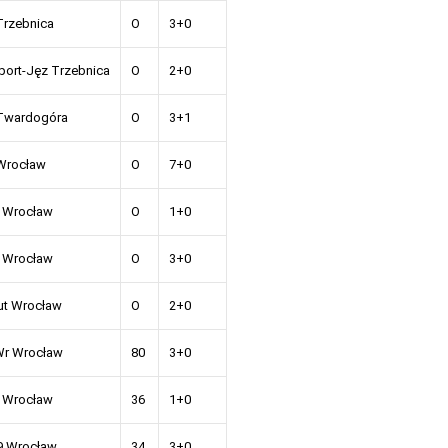
Trzebnica
O
3+0
ort-Jęz Trzebnica
O
2+0
Twardogóra
O
3+1
Wrocław
O
7+0
 Wrocław
O
1+0
 Wrocław
O
3+0
ut Wrocław
O
2+0
Wr Wrocław
80
3+0
 Wrocław
36
1+0
9 Wrocław
34
3+0