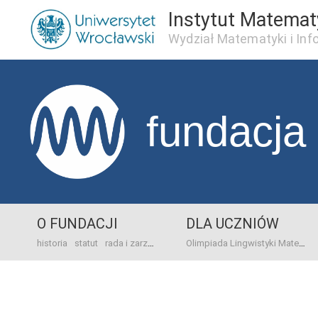
Instytut Matema
Wydział Matematyki i Inf
fundacja
O FUNDACJI
DLA UCZNIÓW
historia
statut
rada i zarząd
dane bankowo-adresowe
kontakt
Olimpiada Lingwistyki Matematycznej