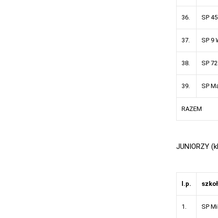
36.
SP 45
37.
SP 9 
38.
SP 72
39.
SP M
RAZEM
JUNIORZY (kl.
l.p.
szko
1.
SP Mi