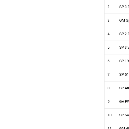
2.
SP 3 
3.
GM Sp
4.
SP 2 
5.
SP 3 
6.
SP 19
7.
SP 51
8.
SP At
9.
GA P
10.
SP 64
11.
GM 4