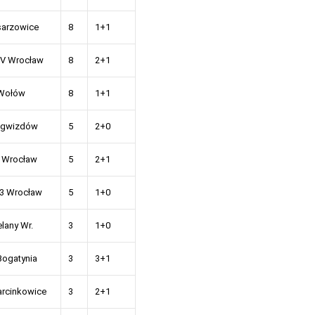
sarzowice
8
1+1
dV Wrocław
8
2+1
 Wołów
8
1+1
ogwizdów
5
2+0
 Wrocław
5
2+1
3 Wrocław
5
1+0
elany Wr.
3
1+0
Bogatynia
3
3+1
rcinkowice
3
2+1