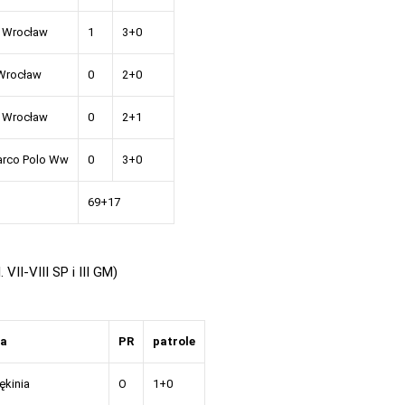
 Wrocław
1
3+0
Wrocław
0
2+0
 Wrocław
0
2+1
arco Polo Ww
0
3+0
69+17
 VII-VIII SP i III GM)
ła
PR
patrole
ękinia
O
1+0