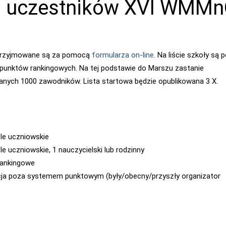
a uczestników XVI WMM
przyjmowane są za pomocą
formularza on-line
. Na liście szkoły są 
 punktów rankingowych. Na tej podstawie do Marszu zastanie
anych 1000 zawodników. Lista startowa będzie opublikowana 3 X.
ole uczniowskie
le uczniowskie, 1 nauczycielski lub rodzinny
rankingowe
acja poza systemem punktowym (były/obecny/przyszły organizator