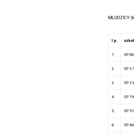
MŁODZICY (kl
l.p.
szko
1.
SP Mi
2.
SP 3 
3.
SP 3 
4.
SP 19
5.
SP 51
6.
SP At