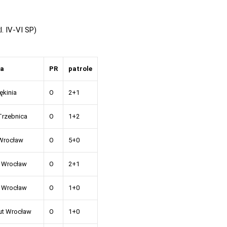
. IV-VI SP)
ła
PR
patrole
ękinia
O
2+1
Trzebnica
O
1+2
Wrocław
O
5+0
 Wrocław
O
2+1
 Wrocław
O
1+0
ut Wrocław
O
1+0