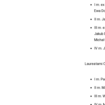
I m. ex
Ewa Do
II m. J
III m. 
Jakub 
Michał
IV m. J
Laureatami O
I m. P
II m. 
III m.
IV m. 