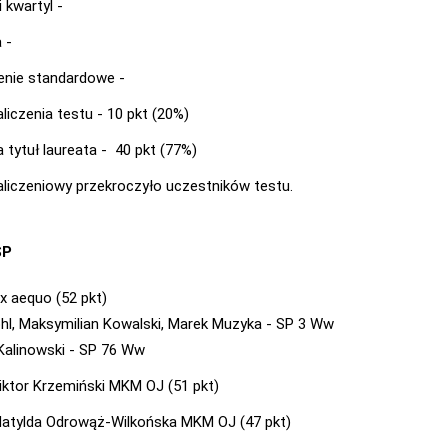
 kwartyl -
 -
enie standardowe -
liczenia testu - 10 pkt (20%)
 tytuł laureata - 40 pkt (77%)
aliczeniowy przekroczyło uczestników testu.
SP
ex aequo (52 pkt)
hl, Maksymilian Kowalski, Marek Muzyka - SP 3 Ww
Kalinowski - SP 76 Ww
Wiktor Krzemiński MKM OJ (51 pkt)
 Matylda Odrowąż-Wilkońska MKM OJ (47 pkt)