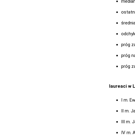
median
ostatni
średnia
odchyl
próg za
próg na
próg z
laureaci w 
I m. E
II m. J
III m.
IV m. A