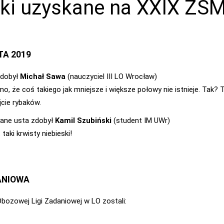
ki uzyskane na XXIX ZS
TA 2019
zdobył
Michał Sawa
(nauczyciel III LO Wrocław)
o, że coś takiego jak mniejsze i większe połowy nie istnieje. Tak? 
jcie rybaków.
ane usta zdobył
Kamil Szubiński
(student IM UWr)
 taki krwisty niebieski!
ANIOWA
bozowej Ligi Zadaniowej w LO zostali: