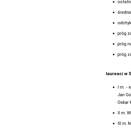
ostatni
średnia
odchyl
próg za
próg na
próg z
laureaci w 
I m. - 
Jan Go
Oskar 
II m. 
III m.