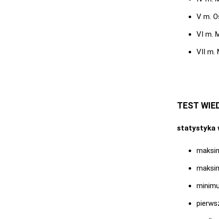
V m. O
VI m. 
VII m.
TEST WIE
statystyka
maksim
maksim
minimu
pierws