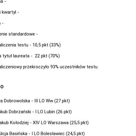
a -
 kwartyl -
 -
enie standardowe -
liczenia testu - 10,5 pkt (33%)
 tytuł laureata - 22 pkt (70%)
aliczeniowy przekroczyło 93% uczestników testu.
LO
wa Dobrowolska - III LO Ww (27 pkt)
akub Dobrzański - I LO Lubin (26 pkt)
 Jakub Kołodziej - XIV LO Warszawa (25,5 pkt)
licja Basińska - I LO Bolesławiec (24,5 pkt)