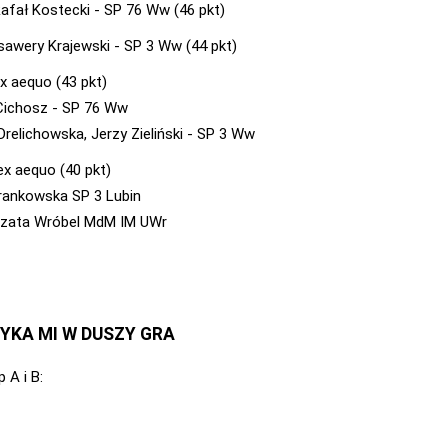
Rafał Kostecki - SP 76 Ww (46 pkt)
sawery Krajewski - SP 3 Ww (44 pkt)
ex aequo (43 pkt)
Cichosz - SP 76 Ww
Drelichowska, Jerzy Zieliński - SP 3 Ww
ex aequo (40 pkt)
rankowska SP 3 Lubin
zata Wróbel MdM IM UWr
KA MI W DUSZY GRA
 A i B: