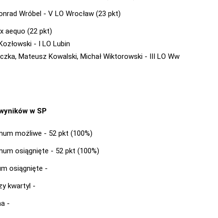
onrad Wróbel - V LO Wrocław (23 pkt)
ex aequo (22 pkt)
Kozłowski - I LO Lubin
Kiczka, Mateusz Kowalski, Michał Wiktorowski - III LO Ww
 wyników w SP
um możliwe - 52 pkt (100%)
um osiągnięte - 52 pkt (100%)
m osiągnięte -
zy kwartyl -
a -