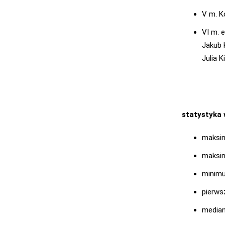
V m. K
VI m. 
Jakub 
Julia 
statystyka
maksim
maksim
minimu
pierws
median