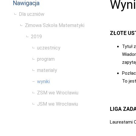
Wyni
Nawigacja
Dla uczniów
Zimowa Szkoła Matematyki
ZŁOTE US
2019
Tytuł 
uczestnicy
Wiadom
program
zapyta
materiały
Pozłac
To jest
wyniki
ZSM we Wrocławiu
JSM we Wrocławiu
LIGA ZAD
Laureatami O