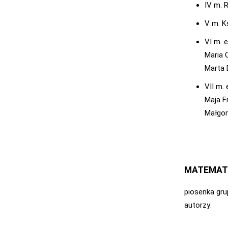
IV m. 
V m. K
VI m. 
Maria 
Marta 
VII m. 
Maja F
Małgor
MATEMATY
piosenka grup
autorzy: