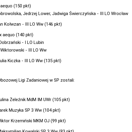
 aequo (150 pkt)
browolska, Jedrzej Lower, Jadwiga Świerczyńska - III LO Wrocław
an Kołwzan - III LO Ww (146 pkt)
ex aequo (140 pkt)
Dobrzański - I LO Lubin
 Wiktorowski - III LO Ww
ulia Kiczka - III LO Ww (135 pkt)
bozowej Ligi Zadaniowej w SP zostali:
aulina Żeleźnik MdM IM UWr (105 pkt)
Marek Muzyka SP 3 Ww (104 pkt)
 Wiktor Krzemiński MKM OJ (99 pkt)
Maksymilian Kowalski SP 3 Ww (83 pkt)