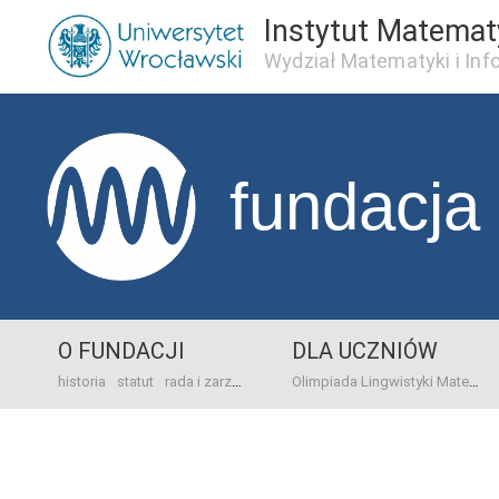
Instytut Matema
Wydział Matematyki i Inf
fundacja
O FUNDACJI
DLA UCZNIÓW
historia
statut
rada i zarząd
dane bankowo-adresowe
kontakt
Olimpiada Lingwistyki Matematycznej