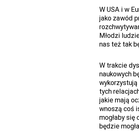
W USA i w Eu
jako zawód pr
rozchwytywani
Młodzi ludzie
nas też tak b
W trakcie dys
naukowych bę
wykorzystują 
tych relacjac
jakie mają oc
wnoszą coś is
mogłaby się 
będzie mogła