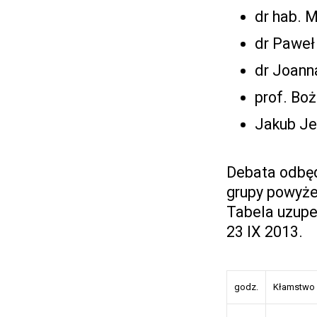
dr hab. 
dr Paweł
dr Joann
prof. Bo
Jakub Jer
Debata odbęd
grupy powyże
Tabela uzupeł
23 IX 2013.
godz.
Kłamstwo s