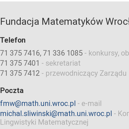
Fundacja Matematyków Wroc
Telefon
71 375 7416, 71 336 1085
-
konkursy, ob
71 375 7401
-
sekretariat
71 375 7412
-
przewodniczący Zarządu
Poczta
fmw@math.uni.wroc.pl
-
e-mail
michal.sliwinski@math.uni.wroc.pl
-
Kom
Lingwistyki Matematycznej