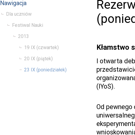
Rezerw
Nawigacja
Dla uczniów
(ponied
Festiwal Nauki
2013
Kłamstwo st
19 IX (czwartek)
20 IX (piątek)
I otwarta deb
przedstawicie
23 IX (poniedziałek)
organizowan
(IYoS).
Od pewnego c
uniwersalnego
eksperymenta
wnioskowania.