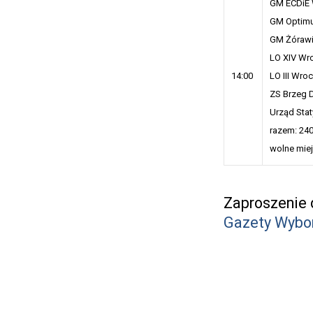
GM ECDiE 
GM Optim
GM Żórawi
LO XIV Wr
14:00
LO III Wro
ZS Brzeg 
Urząd Sta
razem: 24
wolne miej
Zaproszenie 
Gazety Wybo