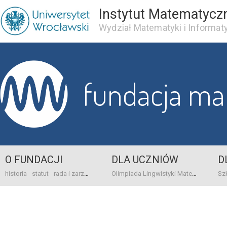
Instytut Matematycz
Wydział Matematyki i Informaty
fundacja m
O FUNDACJI
DLA UCZNIÓW
D
historia
statut
rada i zarząd
dane bankowo-adresowe
kontakt
Olimpiada Lingwistyki Matematycznej
sprawo