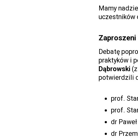
Mamy nadziej
uczestników 
Zaproszeni
Debatę popro
praktyków i 
Dąbrowski
(
potwierdzili d
prof. St
prof. Sta
dr Paweł 
dr Przemy