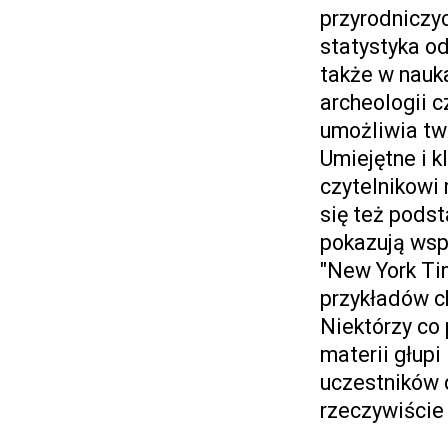
przyrodniczy
statystyka o
także w nauk
archeologii 
umożliwia tw
Umiejętne i 
czytelnikowi
się też pods
pokazują wsp
"New York Ti
przykładów c
Niektórzy co 
materii głupi 
uczestników d
rzeczywiście 