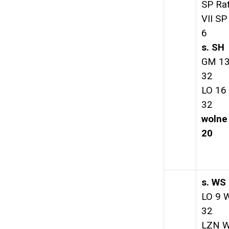
SP Ra
VII SP
6
s. SH
GM 13
32
LO 16
32
wolne
20
s. WS
LO 9 
32
LZN W