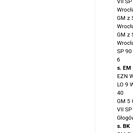
VII SP
Wrocł
GM z 
Wrocł
GM z 
Wrocł
SP 90
6
s. EM
EZN W
LO 9 
40
GM 5 
VII SP
Głogó
s. BK