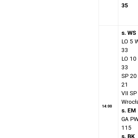
35
s. WS
LO 5 
33
LO 10
33
SP 20
21
VII SP
Wrocł
14:00
s. EM
GA PW
115
s. BK