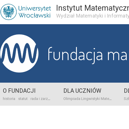
Instytut Matematycz
Wydział Matematyki i Informaty
fundacja m
O FUNDACJI
DLA UCZNIÓW
D
historia
statut
rada i zarząd
dane bankowo-adresowe
kontakt
Olimpiada Lingwistyki Matematycznej
sprawo