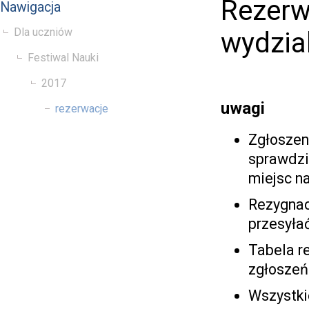
Rezerw
Nawigacja
Dla uczniów
wydzia
Festiwal Nauki
2017
uwagi
rezerwacje
Zgłoszen
sprawdzi
miejsc n
Rezygnac
przesyła
Tabela re
zgłoszeń
Wszystki