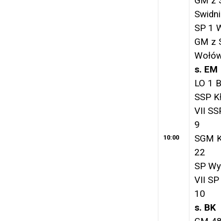
GM z 
Swidni
SP 1 
GM z 
Wołów
s. EM
LO 1 
SSP K
VII SS
9
SGM K
10:00
22
SP Wy
VII S
10
s. BK