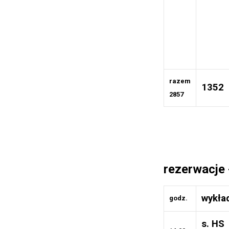
razem
1352
2857
rezerwacje 
wykła
godz.
s. HS