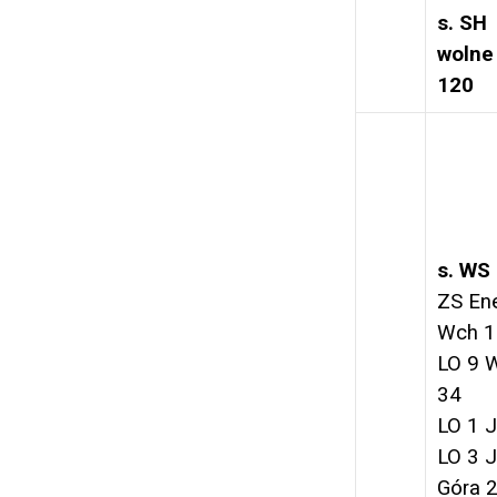
s. SH
wolne
120
s. WS
ZS En
Wch 1
LO 9 
34
LO 1 
LO 3 J
Góra 