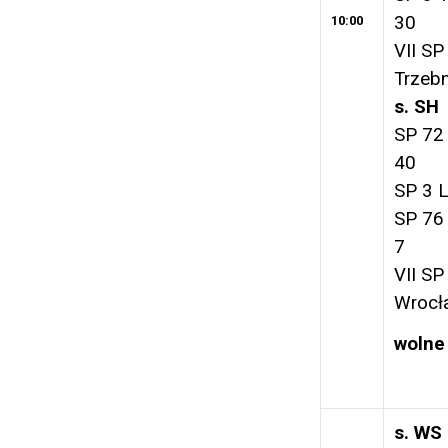
30
10:00
VII SP
Trzebn
s.
SH
SP 72
40
SP 3 L
SP 76
7
VII SP
Wrocł
wolne
s. WS