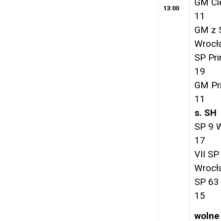
GM Ci
13:00
11
GM z 
Wrocł
SP Pr
19
GM Pr
11
s. SH
SP 9 
17
VII SP
Wrocł
SP 63
15
wolne