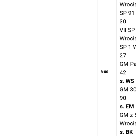
Wrocł
SP 91
30
VII SP
Wrocł
SP 1 
27
GM Pa
42
8:00
s. WS
GM 30
90
s. EM
GM z 
Wrocł
s. BK