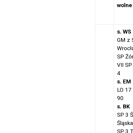
wolne
s. WS
GM z 
Wrocł
SP Żó
VII SP
4
s. EM
LO 17
90
s. BK
SP 3 
Śląska
SP 3 