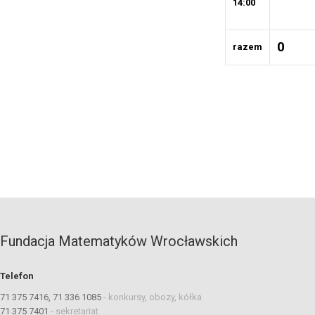
14:00
0
razem
Fundacja Matematyków Wrocławskich
Telefon
71 375 7416, 71 336 1085
-
konkursy, obozy, kółka
71 375 7401
-
sekretariat