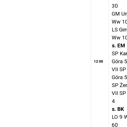
30
GM Un
Ww 1
LS Gi
Ww 1
s. EM
SP Ka
Góra 
12:00
VII S
Góra 
SP Żer
VII SP
4
s. BK
LO 9 
60