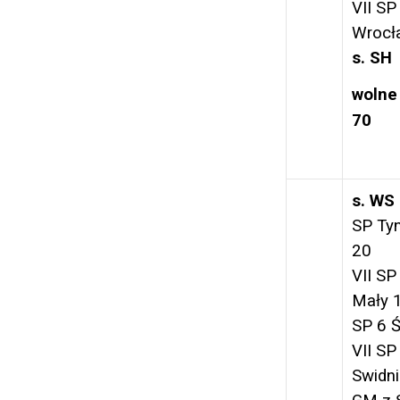
VII SP
Wrocł
s. SH
wolne
70
s. WS
SP Ty
20
VII SP
Mały 
SP 6 Ś
VII SP
Swidni