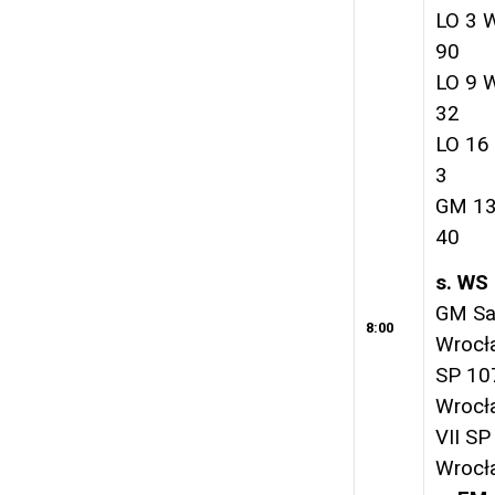
LO 3 
90
LO 9 
32
LO 16
3
GM 13
40
s. WS
GM Sa
8:00
Wrocł
SP 10
Wrocł
VII SP
Wrocł