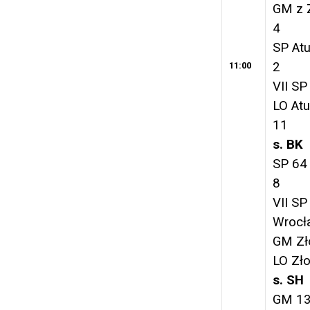
GM z 
4
SP At
2
11:00
VII SP
LO At
11
s. BK
SP 64
8
VII SP
Wrocł
GM Zł
LO Zło
s. SH
GM 13