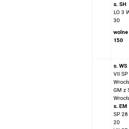
s. SH
LO 3 
30
wolne
150
s. WS
VII SP
Wrocł
GM z 
Wrocł
s. EM
SP 28
20