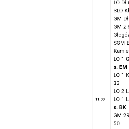
LO Dłu
SLO K
GM Dł
GM z 
Głogó
SGM 
Kamie
LO 1 
s. EM
LO 1 K
33
LO 2 L
LO 1 L
11:00
s. BK
GM 29
50