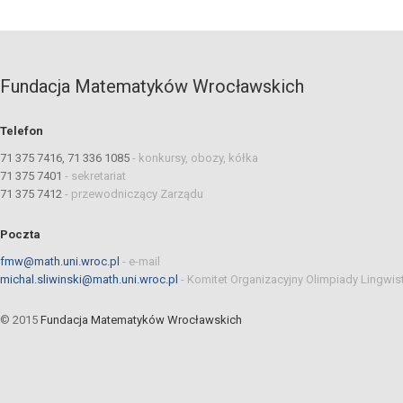
Fundacja Matematyków Wrocławskich
Telefon
71 375 7416, 71 336 1085
-
konkursy, obozy, kółka
71 375 7401
-
sekretariat
71 375 7412
-
przewodniczący Zarządu
Poczta
fmw@math.uni.wroc.pl
-
e-mail
michal.sliwinski@math.uni.wroc.pl
-
Komitet Organizacyjny Olimpiady Lingwis
© 2015
Fundacja Matematyków Wrocławskich