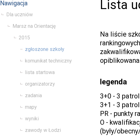
Lista 
Nawigacja
Dla uczniów
Marsz na Orientację
Na liście szk
2015
rankingowych
zgłoszone szkoły
zakwalifikow
opiblikowana 
komunikat techniczny
lista startowa
legenda
organizatorzy
3+0 - 3 patro
zadania
3+1 - 3 patro
mapy
PR - punkty 
wyniki
O - kwalifik
(były/obecny
zawody w Łodzi