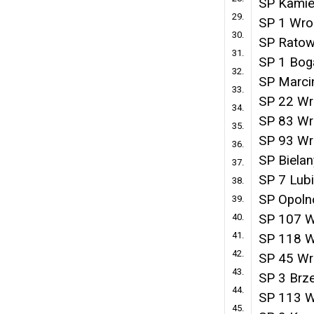
SP Kamie
29.
SP 1 Wro
30.
SP Ratow
31.
SP 1 Bog
32.
SP Marci
33.
SP 22 Wr
34.
SP 83 Wr
35.
SP 93 Wr
36.
SP Biela
37.
SP 7 Lub
38.
SP Opoln
39.
40.
SP 107 
41.
SP 118 
42.
SP 45 Wr
43.
SP 3 Brz
44.
SP 113 
45.