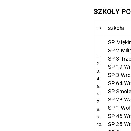
SZKOŁY P
szkoła
l.p.
SP Miękin
SP 2 Mili
1.
SP 3 Trz
2.
SP 19 Wr
3.
SP 3 Wro
4.
SP 64 Wr
5.
SP Smol
6.
SP 28 Wa
7.
SP 1 Wo
8.
SP 46 Wr
9.
SP 25 Wr
10.