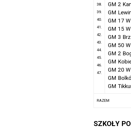
GM 2 Kam
38.
GM Lewin
39.
40.
GM 17 W
41.
GM 15 W
42.
GM 3 Brz
43.
GM 50 W
44.
GM 2 Bog
45.
GM Kobie
46.
GM 20 W
47.
GM Bolk
GM Tikku
RAZEM
SZKOŁY P