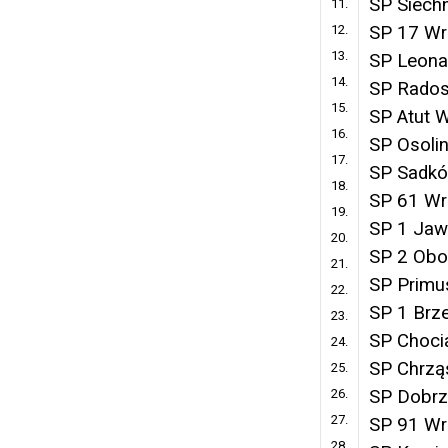
SP Siech
11.
12.
SP 17 Wr
13.
SP Leona
14.
SP Rado
15.
SP Atut 
16.
SP Osoli
17.
SP Sadk
18.
SP 61 Wr
19.
SP 1 Jaw
20.
SP 2 Obor
21.
SP Primu
22.
SP 1 Brz
23.
SP Choc
24.
SP Chrzą
25.
26.
SP Dobrz
27.
SP 91 Wr
28.