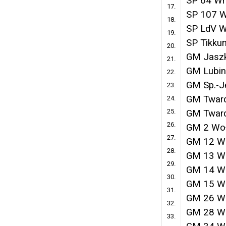
SP 64 Wr
17.
SP 107 
18.
SP LdV W
19.
SP Tikku
20.
GM Jaszk
21.
GM Lubin
22.
GM Sp.-J
23.
GM Tward
24.
25.
GM Tward
26.
GM 2 Wo
27.
GM 12 W
28.
GM 13 W
29.
GM 14 W
30.
GM 15 W
31.
GM 26 W
32.
GM 28 W
33.