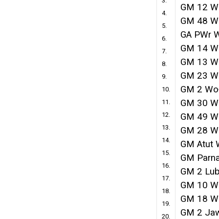
3.
GM 12 W
4.
GM 48 W
5.
GA PWr 
6.
GM 14 W
7.
GM 13 W
8.
GM 23 W
9.
GM 2 Wo
10.
GM 30 W
11.
12.
GM 49 W
13.
GM 28 W
14.
GM Atut 
15.
GM Parn
16.
GM 2 Lub
17.
GM 10 W
18.
GM 18 W
19.
GM 2 Ja
20.