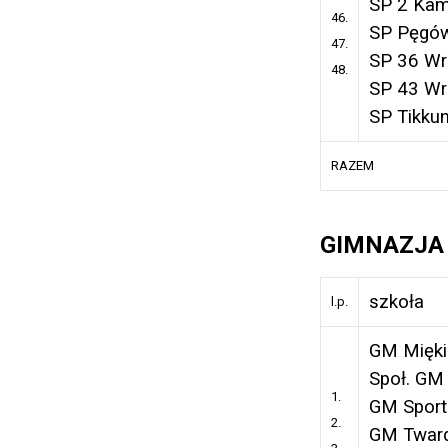
SP 2 Kam
46.
SP Pęgó
47.
SP 36 Wr
48.
SP 43 Wr
SP Tikku
RAZEM
GIMNAZJ
szkoła
l.p.
GM Mięki
Społ. GM 
1.
GM Sport
2.
GM Twar