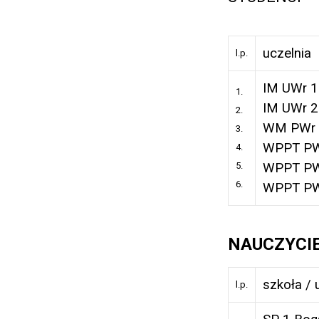
uczelnia
l.p.
IM UWr 1
1.
IM UWr 2
2.
WM PWr
3.
WPPT PW
4.
5.
WPPT PW
6.
WPPT PW
NAUCZYCIE
szkoła / 
l.p.