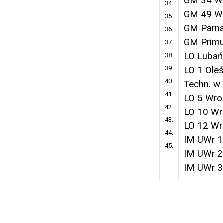
GM 34 W
34.
GM 49 W
35.
GM Parn
36.
GM Prim
37.
LO Lubań
38.
39.
LO 1 Oleś
40.
Techn. w
41.
LO 5 Wro
42.
LO 10 Wr
43.
LO 12 Wr
44.
IM UWr 1
45.
IM UWr 2
IM UWr 3