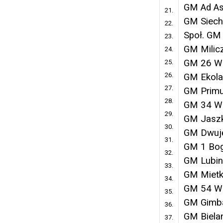
GM Ad Ast
21.
GM Siech
22.
Społ. GM 
23.
GM Milic
24.
GM 26 W
25.
26.
GM Ekol
27.
GM Prim
28.
GM 34 W
29.
GM Jaszk
30.
GM Dwuję
31.
GM 1 Bog
32.
GM Lubin
33.
GM Miet
34.
GM 54 W
35.
GM Gimb
36.
GM Biela
37.