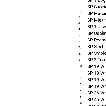
SP 1 Bog
SP Choc
1.
SP Marci
2.
SP Miękin
3.
SP 1 Jaw
4.
SP Osoli
5.
SP Pęgó
6.
SP Siech
7.
SP Smol
8.
SP 3 Trz
9.
SP 19 Wr
10.
11.
SP 19 Wr
12.
SP 19 Wr
13.
SP 19 Wr
14.
SP 36 Wr
15.
SP 46 Wr
16.