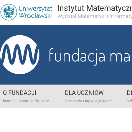
Instytut Matematycz
Wydział Matematyki i Informaty
fundacja m
O FUNDACJI
DLA UCZNIÓW
D
historia
statut
rada i zarząd
dane bankowo-adresowe
kontakt
Olimpiada Lingwistyki Matematycznej
sprawo