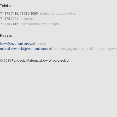
Telefon
71 375 7416, 71 336 1085
-
konkursy, obozy, kółka
71 375 7401
-
sekretariat
71 375 7412
-
przewodniczący Zarządu
Poczta
fmw@math.uni.wroc.pl
-
e-mail
michal.sliwinski@math.uni.wroc.pl
-
Komitet Organizacyjny Olimpiady Lingwis
© 2015
Fundacja Matematyków Wrocławskich