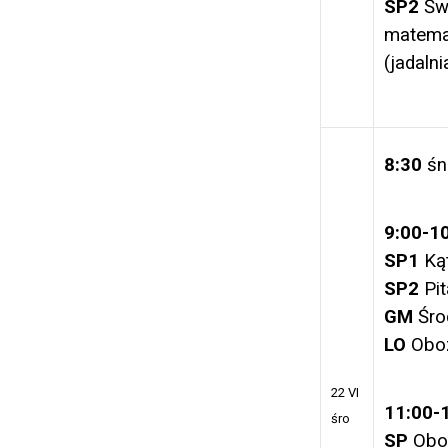
SP2
Świ
matema
(jadalni
8:30
śn
9:00-1
SP1
Ką
SP2
Pit
GM
Środ
LO
Obo
22 VI
11:00-
śro
SP
Obo