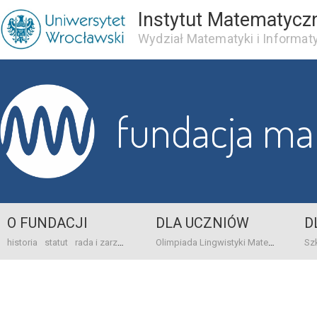
Instytut Matematycz
Wydział Matematyki i Informaty
fundacja m
O FUNDACJI
DLA UCZNIÓW
D
historia
statut
rada i zarząd
dane bankowo-adresowe
kontakt
Olimpiada Lingwistyki Matematycznej
sprawo