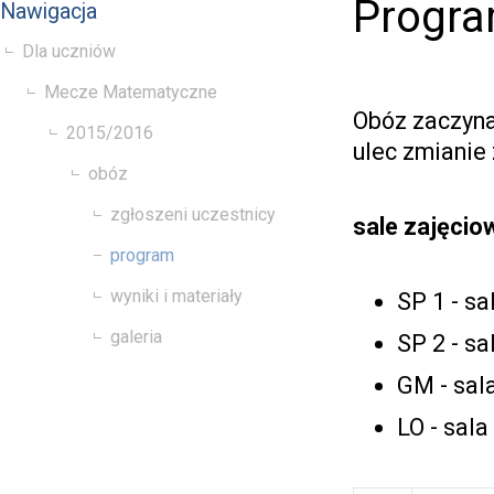
Progr
Nawigacja
Dla uczniów
Mecze Matematyczne
Obóz zaczyna
2015/2016
ulec zmianie
obóz
zgłoszeni uczestnicy
sale zajęcio
program
wyniki i materiały
SP 1 - sa
galeria
SP 2 - sa
GM - sal
LO - sal