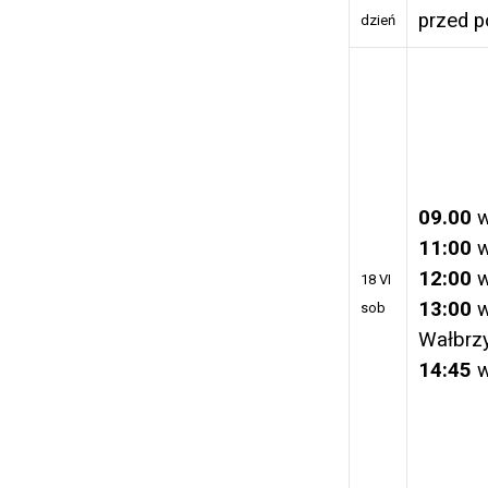
przed p
dzień
09.00
w
11:00
w
12:00
w
18 VI
13:00
w
sob
Wałbrz
14:45
w