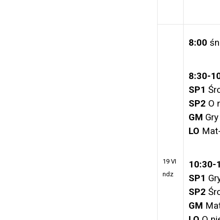
8:00
śn
8:30-1
SP1
Śro
SP
2
O n
GM
Gry
LO
Mat-
19 VI
10:30-
ndz
SP1
Gr
SP2
Śro
GM
Mat
LO
O n