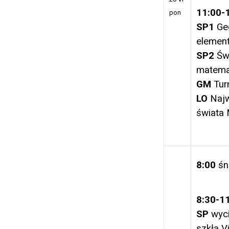
11:00-
pon
SP1
Ge
elemen
SP2
Świ
matema
GM
Tur
LO
Najw
świata
8:00
śn
8:30-1
SP
wyc
szkła V