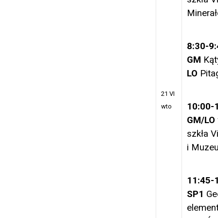
Minerał
8:30-9
GM
Kąt
LO
Pita
21 VI
10:00-
wto
GM/LO
szkła Vi
i Muze
11:45-
SP1
Ge
elemen