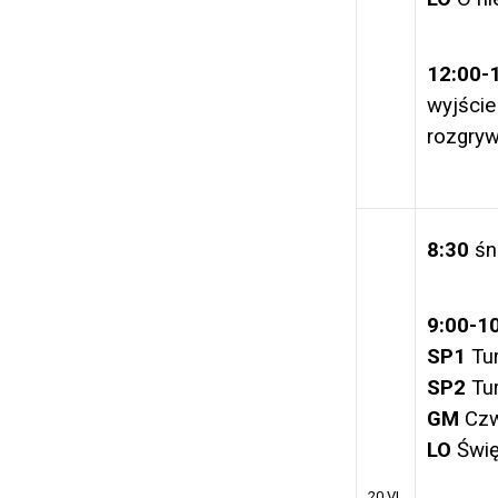
12:00-
wyjście
rozgryw
8:30
śn
9:00-1
SP1
Tur
SP2
Tur
GM
Czw
LO
Świę
20 VI