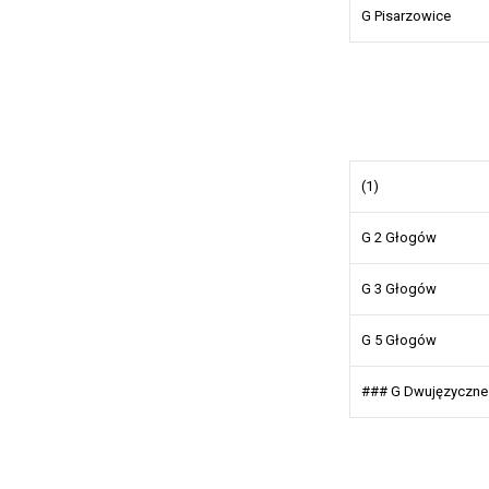
G Pisarzowice
(1)
G 2 Głogów
G 3 Głogów
G 5 Głogów
### G Dwujęzyczn