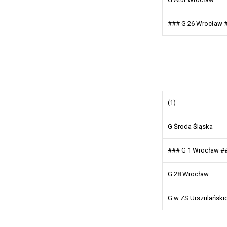
### G 26 Wrocław 
(1)
G Środa Śląska
### G 1 Wrocław #
G 28 Wrocław
G w ZS Urszulański