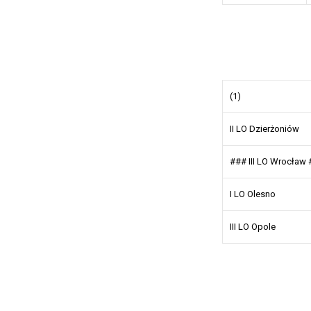
(1)
II LO Dzierżoniów
### III LO Wrocław
I LO Olesno
III LO Opole