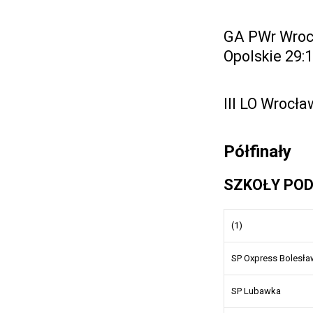
GA PWr Wrocł
Opolskie 29:
III LO Wrocła
Półfinały
SZKOŁY PO
(1)
SP Oxpress Bolesła
SP Lubawka