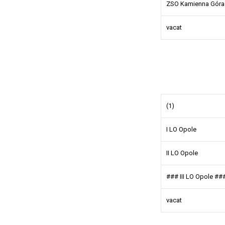
ZSO Kamienna Góra
vacat
(1)
I LO Opole
II LO Opole
### III LO Opole ##
vacat