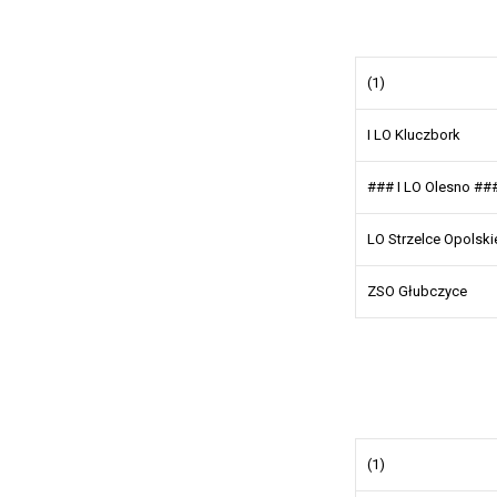
(1)
I LO Kluczbork
### I LO Olesno ##
LO Strzelce Opolski
ZSO Głubczyce
(1)