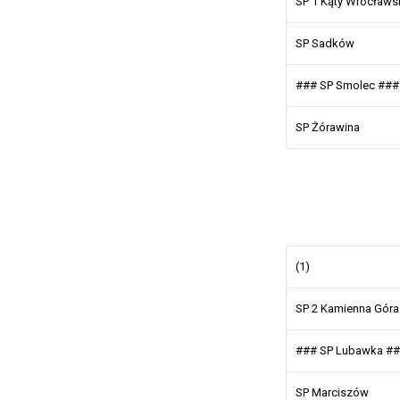
SP 1 Kąty Wrocławs
SP Sadków
### SP Smolec ###
SP Żórawina
(1)
SP 2 Kamienna Góra
### SP Lubawka #
SP Marciszów