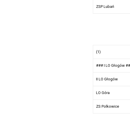
ZSP Lubań
(1)
### I LO Głogów #
II LO Głogów
LO Góra
ZS Polkowice