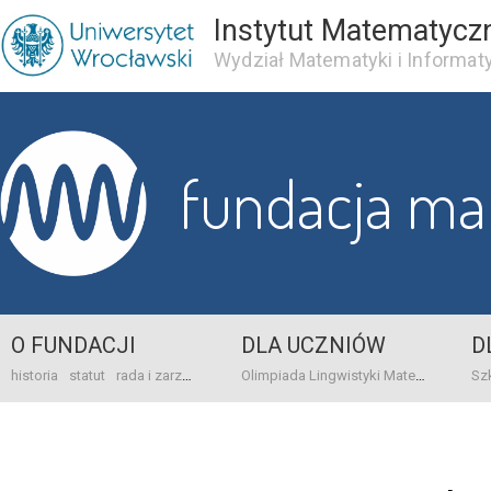
Instytut Matematycz
Wydział Matematyki i Informaty
fundacja m
O FUNDACJI
DLA UCZNIÓW
D
historia
statut
rada i zarząd
dane bankowo-adresowe
kontakt
Olimpiada Lingwistyki Matematycznej
sprawo