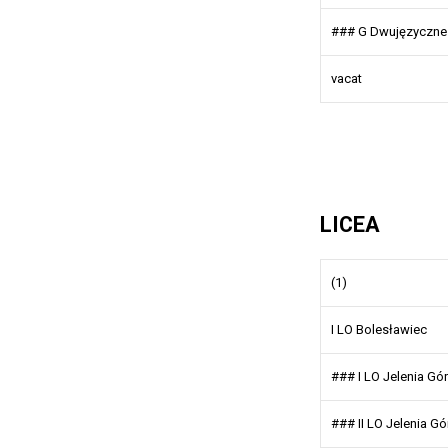
### G Dwujęzyczne 
vacat
LICEA
(1)
I LO Bolesławiec
### I LO Jelenia Gó
### II LO Jelenia G