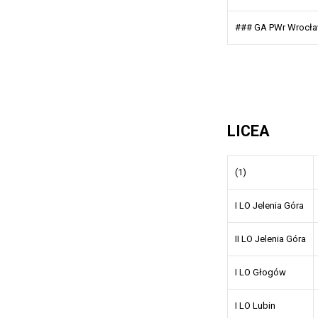
### GA PWr Wrocł
LICEA
(1)
I LO Jelenia Góra
II LO Jelenia Góra
I LO Głogów
I LO Lubin