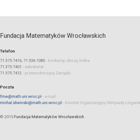
Fundacja Matematyków Wrocławskich
Telefon
71 375 7416, 71 336 1085
-
konkursy, obozy, kółka
71 375 7401
-
sekretariat
71 375 7412
-
przewodniczący Zarządu
Poczta
fmw@math.uni.wroc.pl
-
e-mail
michal.sliwinski@math.uni.wroc.pl
-
Komitet Organizacyjny Olimpiady Lingwis
© 2015
Fundacja Matematyków Wrocławskich