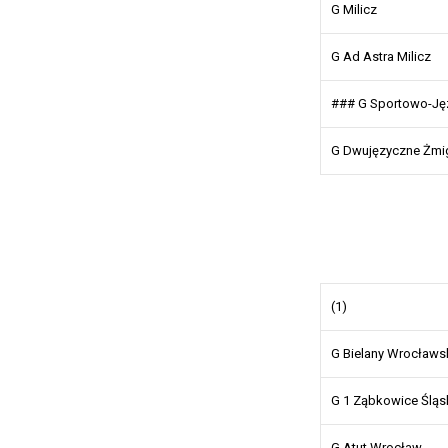
G Milicz
G Ad Astra Milicz
### G Sportowo-Ję
G Dwujęzyczne Żmi
(1)
G Bielany Wrocławs
G 1 Ząbkowice Śląs
G Atut Wrocław