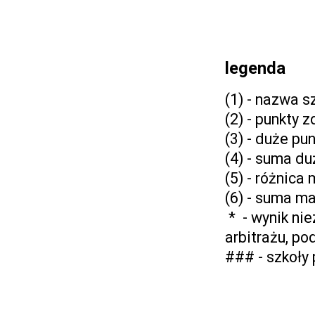
legenda
(1) - nazwa s
(2) - punkty
(3) - duże p
(4) - suma d
(5) - różnic
(6) - suma m
* - wynik ni
arbitrażu, po
### - szkoły