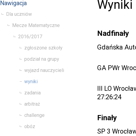
Wyniki
Nawigacja
Dla uczniów
Mecze Matematyczne
Nadfinały
2016/2017
Gdańska Auto
zgłoszone szkoły
podział na grupy
GA PWr Wrocł
wyjazd nauczycieli
wyniki
III LO Wrocła
zadania
27:26:24
arbitraż
challenge
Finały
obóz
SP 3 Wrocław 