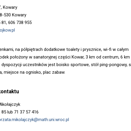
, Kowary
 58-530 Kowary
5 81, 606 738 955
ojkow.pl
enkami, na półpiętrach dodatkowe toalety i prysznice, wi-fi w całym
odek położony w sanatoryjnej części Kowar, 3 km od centrum, 6 km
 dyspozycji uczestników jest boisko sportowe, stół ping-pongowy, s
, miejsce na ognisko, plac zabaw.
kontaktu
ikołajczyk
0 85 lub 71 37 57 416
rzata.mikolajczyk@math.uni.wroc.pl