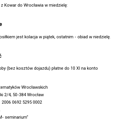
z Kowar do Wrocławia w miedzielę:
e
iłkiem jest kolacja w piątek, ostatnim - obiad w niedzielę.
ć
oby (bez kosztów dojazdu) płatne do 10 XI na konto
tematyków Wrocławskich
zki 2/4, 50-384 Wrocław
1 2006 0692 5295 0002
A
M- seminarium"