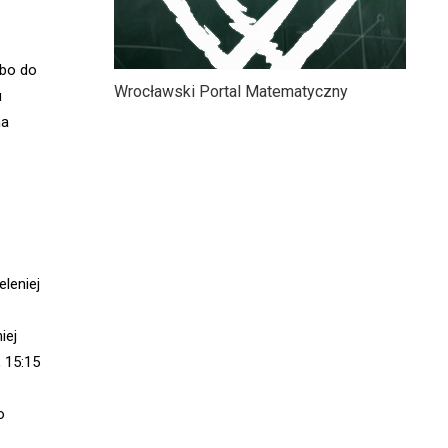
lbo do
Wrocławski Portal Matematyczny
u
ma
leniej
iej
, 15:15
o