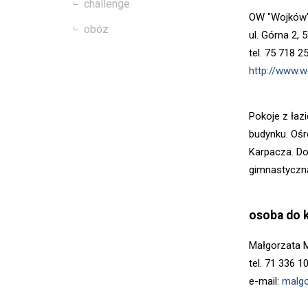
challenge
OW "Wojków"
obóz
ul. Górna 2,
tel. 75 718 2
http://www.w
Pokoje z łazi
budynku. Ośr
Karpacza. Do
gimnastyczna
osoba do 
Małgorzata M
tel. 71 336 1
e-mail:
malgo