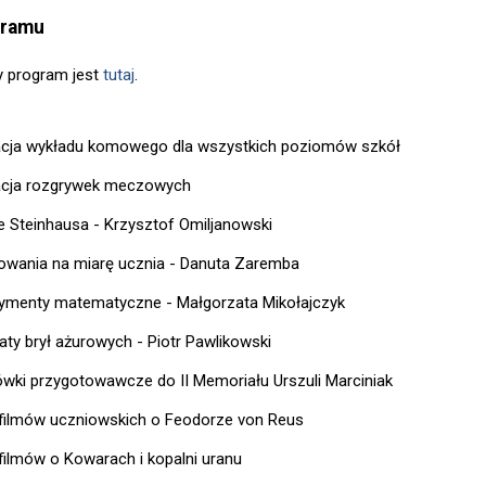
gramu
 program jest
tutaj
.
cja wykładu komowego dla wszystkich poziomów szkół
cja rozgrywek meczowych
e Steinhausa - Krzysztof Omiljanowski
wania na miarę ucznia - Danuta Zaremba
ymenty matematyczne - Małgorzata Mikołajczyk
aty brył ażurowych - Piotr Pawlikowski
ówki przygotowawcze do II Memoriału Urszuli Marciniak
filmów uczniowskich o Feodorze von Reus
filmów o Kowarach i kopalni uranu