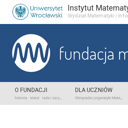
Instytut Matemat
Wydział Matematyki i Info
fundacja 
O FUNDACJI
DLA UCZNIÓW
historia
statut
rada i zarząd
dane bankowo-adresowe
kontakt
Olimpiada Lingwistyki Matematycznej