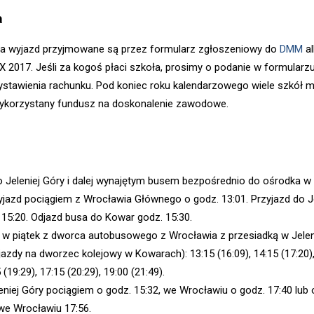
a
na wyjazd przyjmowane są przez formularz zgłoszeniowy do
DMM
a
X 2017. Jeśli za kogoś płaci szkoła, prosimy o podanie w formularz
stawienia rachunku. Pod koniec roku kalendarzowego wiele szkół 
wykorzystany fundusz na doskonalenie zawodowe.
 Jeleniej Góry i dalej wynajętym busem bezpośrednio do ośrodka w
jazd pociągiem z Wrocławia Głównego o godz. 13:01. Przyjazd do Je
 15:20. Odjazd busa do Kowar godz. 15:30.
w piątek z dworca autobusowego z Wrocławia z przesiadką w Jelen
jazdy na dworzec kolejowy w Kowarach): 13:15 (16:09), 14:15 (17:20)
 (19:29), 17:15 (20:29), 19:00 (21:49).
eniej Góry pociągiem o godz. 15:32, we Wrocławiu o godz. 17:40 lub 
 we Wrocławiu 17:56.