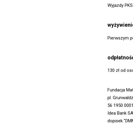
Wyjazdy PKS 
wyżywieni
Pierwszym pos
odpłatnoś
130 zł od os
Fundacja Ma
pl. Grunwald
56 1950 000
Idea Bank S
dopisek "DM