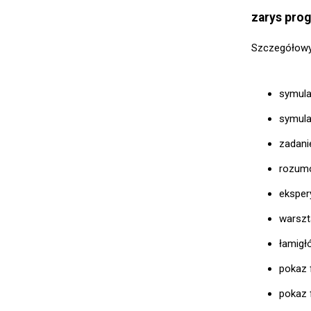
zarys pro
Szczegółowy
symula
symula
zadani
rozumo
eksper
warszt
łamigł
pokaz 
pokaz 