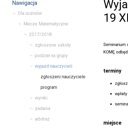
Wyja
Nawigacja
Dla uczniów
19 X
Mecze Matematyczne
2017/2018
Seminarium s
zgłoszone szkoły
KOMĘ odbędz
podział na grupy
wyjazd nauczycieli
terminy
zgłoszeni nauczyciele
zgłosz
program
wpłaty
wyniki
semina
zadania
arbitraż
miejsce