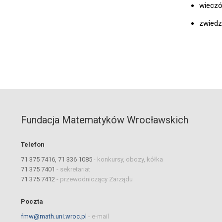
wieczó
zwiedz
Fundacja Matematyków Wrocławskich
Telefon
71 375 7416, 71 336 1085
-
konkursy, obozy, kółka
71 375 7401
-
sekretariat
71 375 7412
-
przewodniczący Zarządu
Poczta
fmw@math.uni.wroc.pl
-
e-mail