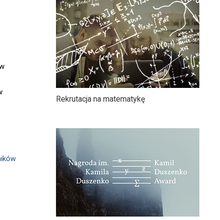
 w
w
Rekrutacja na matematykę
ników