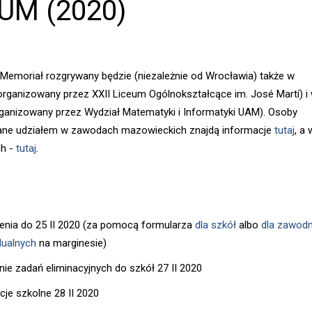
UM (2020)
Memoriał rozgrywany będzie (niezależnie od Wrocławia) także w
rganizowany przez XXII Liceum Ogólnokształcące im. José Martí) i
ganizowany przez Wydział Matematyki i Informatyki UAM). Osoby
ane udziałem w zawodach mazowieckich znajdą informacje
tutaj
, a 
ch -
tutaj
.
enia do 25 II 2020 (za pomocą formularza
dla szkół
albo
dla zawod
dualnych
na marginesie)
nie zadań eliminacyjnych do szkół 27 II 2020
cje szkolne 28 II 2020