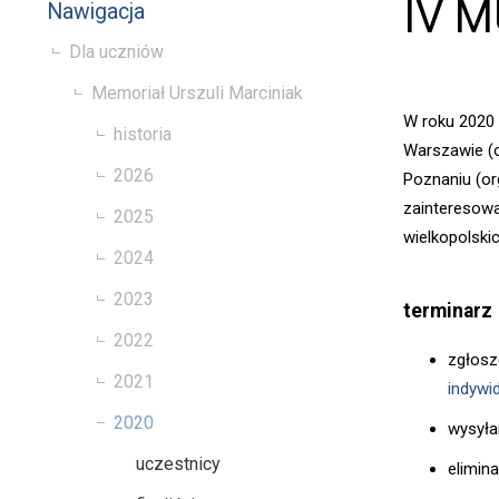
IV M
Nawigacja
Dla uczniów
Memoriał Urszuli Marciniak
W roku 2020 
historia
Warszawie (o
2026
Poznaniu (or
zainteresow
2025
wielkopolski
2024
2023
terminarz
2022
zgłosz
2021
indywi
2020
wysyła
uczestnicy
elimina