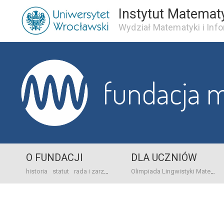
Instytut Matemat
Wydział Matematyki i Info
fundacja 
O FUNDACJI
DLA UCZNIÓW
historia
statut
rada i zarząd
dane bankowo-adresowe
kontakt
Olimpiada Lingwistyki Matematycznej