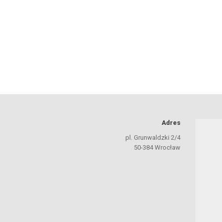
Adres
pl. Grunwaldzki 2/4
50-384 Wrocław