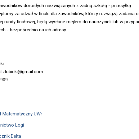
zawodników dorosłych niezwiązanych z żadną szkołą - przesyłką
plomy za udział w finale dla zawodników, którzy rozwiążą zadania 
nej rundy finałowej, będą wysłane mejlem do nauczycieli lub w przypa
ch - bezpośrednio na ich adresy.
ki
al.zlobicki@gmail.com
 909
ut Matematyczny UWr
nictwo Logi
cznik Delta