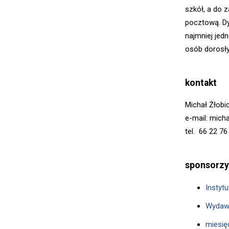
szkół, a do 
pocztową. Dy
najmniej jed
osób dorosły
kontakt
Michał Żłobic
e-mail: mich
tel. 66 22 76
sponsorzy
Instyt
Wydaw
miesię