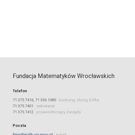
Fundacja Matematyków Wrocławskich
Telefon
71 375 7416, 71 336 1085
-
konkursy, obozy, kółka
71 375 7401
-
sekretariat
71 375 7412
-
przewodniczący Zarządu
Poczta
fmw@math.uni.wroc.pl
-
e-mail