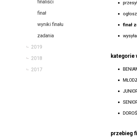
finaliści
przesy
finał
ogłosze
wyniki finału
finał 
zadania
wysyła
2019
kategorie
2018
BENIAM
2017
MŁODZI
JUNIOR
SENIOR
DOROŚ
przebieg f