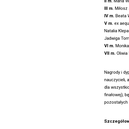
II m.
Maria W
III m.
Miłosz 
IV m.
Beata W
V m.
ex aequ
Natalia Klep
Jadwiga To
VI m.
Monika
VII m.
Oliwia
Nagrody i dy
nauczycieli,
dla wszystkic
finałowej), b
pozostałych 
Szczegółowe