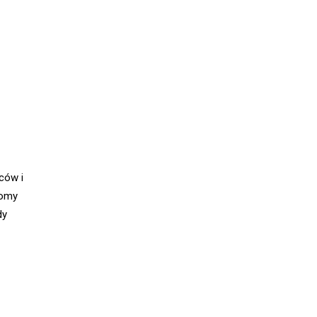
ców i
lomy
dy