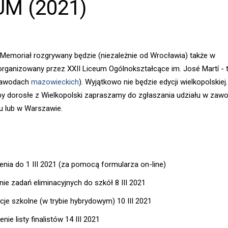
M (2021)
Memoriał rozgrywany będzie (niezależnie od Wrocławia) także w
rganizowany przez XXII Liceum Ogólnokształcące im. José Martí - 
zawodach
mazowieckich
). Wyjątkowo nie będzie edycji wielkopolskiej.
by dorosłe z Wielkopolski zapraszamy do zgłaszania udziału w zaw
u lub w Warszawie.
enia do 1 III 2021 (za pomocą formularza on-line)
nie zadań eliminacyjnych do szkół 8 III 2021
acje szkolne (w trybie hybrydowym) 10 III 2021
nie listy finalistów 14 III 2021