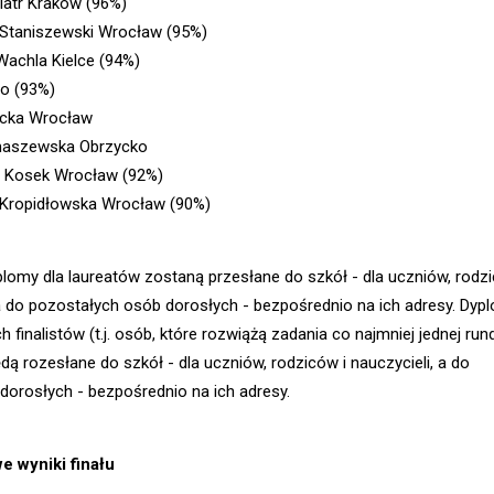
iatr Kraków (96%)
Staniszewski Wrocław (95%)
achla Kielce (94%)
o (93%)
acka Wrocław
maszewska Obrzycko
 Kosek Wrocław (92%)
 Kropidłowska Wrocław (90%)
plomy dla laureatów zostaną przesłane do szkół - dla uczniów, rodzi
 a do pozostałych osób dorosłych - bezpośrednio na ich adresy. Dyp
h finalistów (t.j. osób, które rozwiążą zadania co najmniej jednej run
ędą rozesłane do szkół - dla uczniów, rodziców i nauczycieli, a do
dorosłych - bezpośrednio na ich adresy.
 wyniki finału