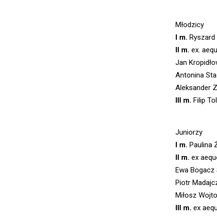
Młodzicy
I m.
Ryszard 
II m.
ex. aeq
Jan Kropidł
Antonina St
Aleksander 
III m.
Filip T
Juniorzy
I m.
Paulina 
II m.
ex aequ
Ewa Bogacz 
Piotr Madaj
Miłosz Wojto
III m.
ex aequ