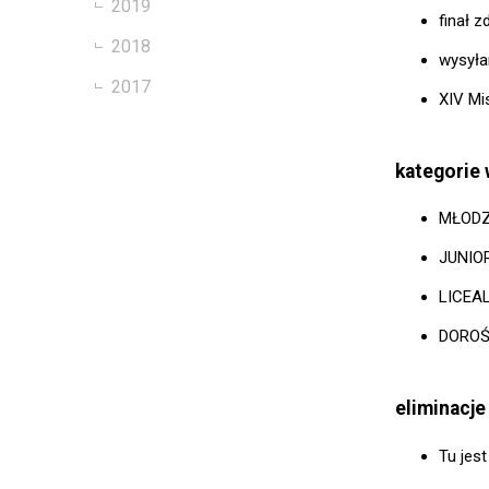
2019
finał z
2018
wysyła
2017
XIV Mi
kategorie
MŁODZI
JUNIOR
LICEAL
DOROŚ
eliminacje
Tu jes