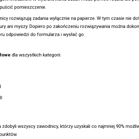
puścić pomieszczenie.
icy rozwiązują zadania wyłącznie na papierze. W tym czasie nie do
tury ani myszy. Dopiero po zakończeniu rozwiązywania można doko
eru odpowiedzi do formularza i wysłać go.
ałowe
dla wszystkich kategorii:
I
II
ta zdobyli wszyscy zawodnicy, którzy uzyskali co najmniej 90% możli
punktów.