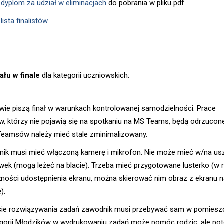
t
dyplom za udział w eliminacjach
do pobrania w pliku pdf.
t
lista finalistów
.
ału w finale
dla kategorii uczniowskich:
wie piszą finał w warunkach kontrolowanej samodzielności. Prace
w, którzy nie pojawią się na spotkaniu na MS Teams, będą odrzucon
Teamsów należy mieć stale zminimalizowany.
ik musi mieć włączoną kamerę i mikrofon. Nie może mieć w/na us
wek (mogą leżeć na blacie). Trzeba mieć przygotowane lusterko (w r
ności udostępnienia ekranu, można skierować nim obraz z ekranu n
).
ie rozwiązywania zadań zawodnik musi przebywać sam w pomieszc
gorii Młodzików w wydrukowaniu zadań może pomóc rodzic, ale po