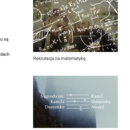
tu są
odach
Rekrutacja na matematykę