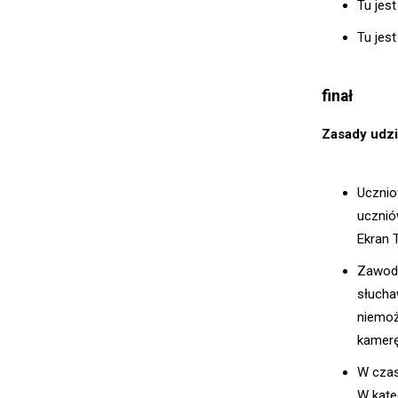
Tu jes
Tu jes
finał
Zasady udzi
Ucznio
ucznió
Ekran 
Zawodn
słucha
niemoż
kamerę
W czas
W kate