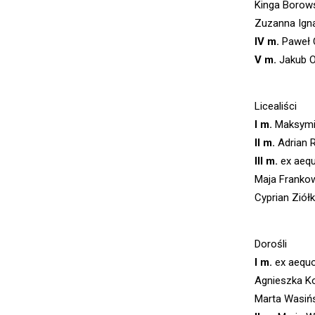
Kinga Borow
Zuzanna Ign
IV m.
Paweł 
V m.
Jakub O
Licealiści
I m.
Maksymil
II m.
Adrian R
III m.
ex aequ
Maja Franko
Cyprian Ziół
Dorośli
I m.
ex aequo
Agnieszka Ko
Marta Wasiń