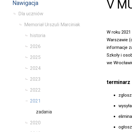
V MU
Nawigacja
Dla uczniów
Memoriał Urszuli Marciniak
W roku 2021 
historia
Warszawie (o
2026
informacje 
Szkoły i oso
2025
we Wrocławi
2024
2023
terminarz
2022
zgłosz
2021
wysyła
zadania
elimin
2020
ogłosze