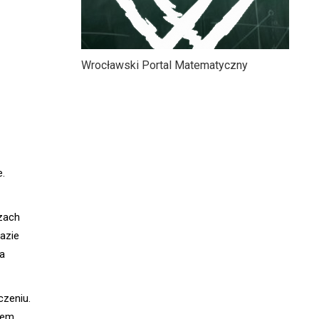
Wrocławski Portal Matematyczny
e.
zach
azie
a
zeniu.
tem