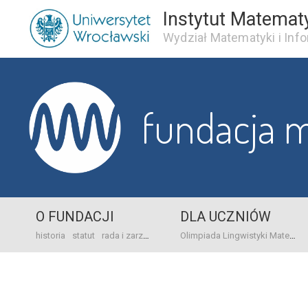
Instytut Matemat
Wydział Matematyki i Info
fundacja 
O FUNDACJI
DLA UCZNIÓW
historia
statut
rada i zarząd
dane bankowo-adresowe
kontakt
Olimpiada Lingwistyki Matematycznej