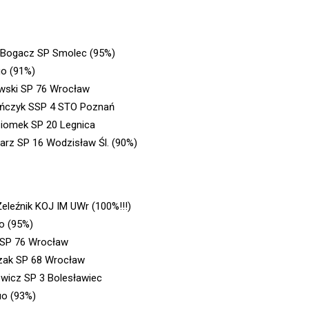
Bogacz SP Smolec (95%)
uo (91%)
owski SP 76 Wrocław
ańczyk SSP 4 STO Poznań
Ziomek SP 20 Legnica
olarz SP 16 Wodzisław Śl. (90%)
Żeleźnik KOJ IM UWr (100%!!!)
o (95%)
SP 76 Wrocław
czak SP 68 Wrocław
wicz SP 3 Bolesławiec
o (93%)