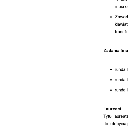
musi o
Zawodn
klawia
transf
Zadania fin
runda I
runda I
runda I
Laureaci
Tytuł laurea
do zdobycia 