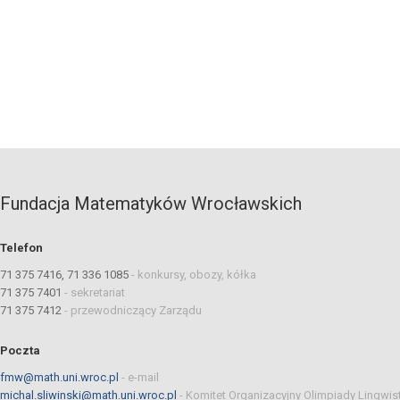
Fundacja Matematyków Wrocławskich
Telefon
71 375 7416, 71 336 1085
-
konkursy, obozy, kółka
71 375 7401
-
sekretariat
71 375 7412
-
przewodniczący Zarządu
Poczta
fmw@math.uni.wroc.pl
-
e-mail
michal.sliwinski@math.uni.wroc.pl
-
Komitet Organizacyjny Olimpiady Lingwis