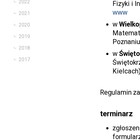
2022
Fizyki i
www
2021
w
Wielko
2020
Matematy
2019
Poznani
2018
w
Święto
2017
Świętokr
Kielcach
Regulamin 
terminarz
zgłoszen
formular