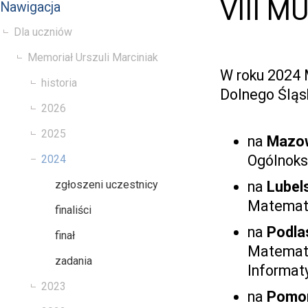
VIII M
Nawigacja
Dla uczniów
Memoriał Urszuli Marciniak
W roku 2024 
historia
Dolnego Śląs
2026
2025
na
Mazo
Ogólnoks
2024
zgłoszeni uczestnicy
na
Lubel
Matematy
finaliści
na
Podla
finał
Matematy
zadania
Informaty
2023
na
Pomo