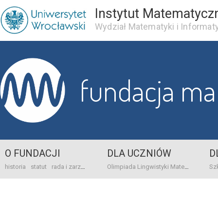
Instytut Matematycz
Wydział Matematyki i Informaty
fundacja m
O FUNDACJI
DLA UCZNIÓW
D
historia
statut
rada i zarząd
dane bankowo-adresowe
kontakt
Olimpiada Lingwistyki Matematycznej
sprawo