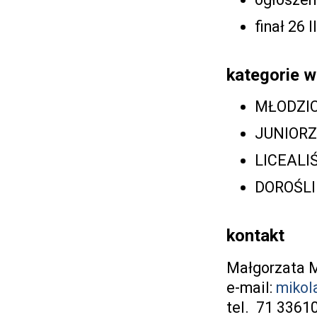
finał 26 I
kategorie 
MŁODZICY
JUNIORZY
LICEALIŚ
DOROŚLI
kontakt
Małgorzata M
e-mail:
mikol
tel. 71 3361