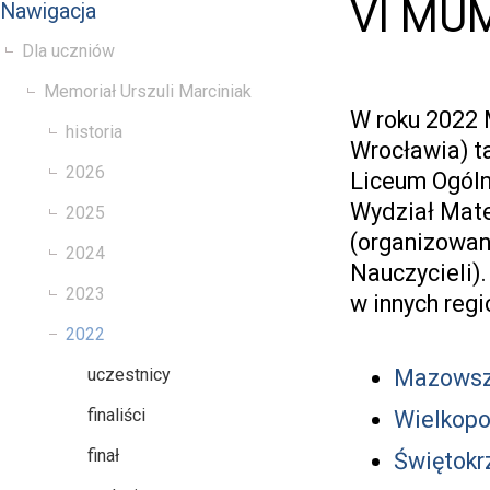
VI MUM
Nawigacja
Dla uczniów
Memoriał Urszuli Marciniak
W roku 2022 
historia
Wrocławia) t
2026
Liceum Ogóln
Wydział Mate
2025
(organizowan
2024
Nauczycieli)
2023
w innych regi
2022
uczestnicy
Mazows
finaliści
Wielkopo
finał
Świętokr