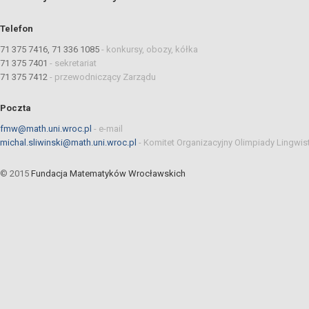
Telefon
71 375 7416, 71 336 1085
-
konkursy, obozy, kółka
71 375 7401
-
sekretariat
71 375 7412
-
przewodniczący Zarządu
Poczta
fmw@math.uni.wroc.pl
-
e-mail
michal.sliwinski@math.uni.wroc.pl
-
Komitet Organizacyjny Olimpiady Lingwis
© 2015
Fundacja Matematyków Wrocławskich