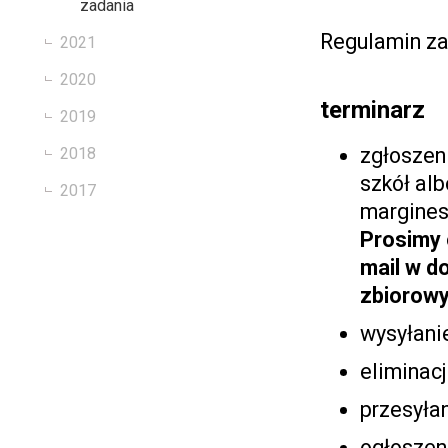
zadania
Regulamin za
2021
2020
terminarz
2019
zgłoszen
2018
szkół al
2017
margines
Prosimy 
mail w do
zbiorowy
wysyłanie
eliminacj
przesyłan
ogłoszeni