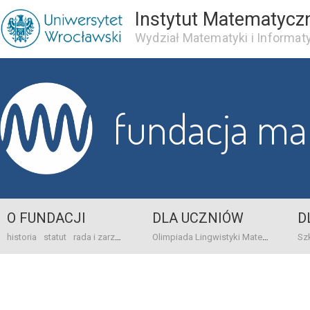
Instytut Matematycz
Wydział Matematyki i Informaty
fundacja m
O FUNDACJI
DLA UCZNIÓW
D
historia
statut
rada i zarząd
dane bankowo-adresowe
kontakt
Olimpiada Lingwistyki Matematycznej
sprawo