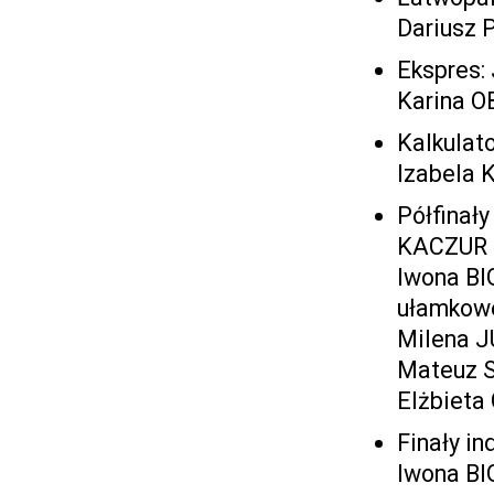
Dariusz
Ekspres:
Karina O
Kalkula
Izabela
Półfinał
KACZUR (
Iwona B
ułamkowe
Milena J
Mateuz 
Elżbieta
Finały i
Iwona B