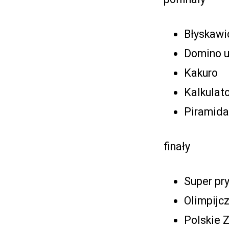
Błyskawi
Domino u
Kakuro
Kalkulat
Piramida
finały
Super pr
Olimpijc
Polskie 