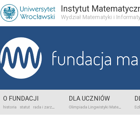
Instytut Matematycz
Wydział Matematyki i Informaty
fundacja m
O FUNDACJI
DLA UCZNIÓW
D
historia
statut
rada i zarząd
dane bankowo-adresowe
kontakt
Olimpiada Lingwistyki Matematycznej
sprawo