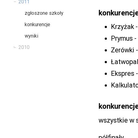
2011
konkurencj
zgłoszone szkoły
konkurencje
Krzyżak -
wyniki
Prymus -
2010
Zerówki -
Łatwopal
Ekspres -
Kalkulato
konkurencje
wszystkie w 
półfinały