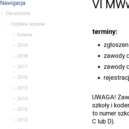
VI MW
Nawigacja
Dla uczniów
Szybkie liczenie
terminy:
historia
zgłoszeni
2019
zawody dl
2018
zawody d
2017
rejestra
2016
2015
UWAGA! Zawo
2014
szkoły i kode
2013
to numer szko
2012
C lub D).