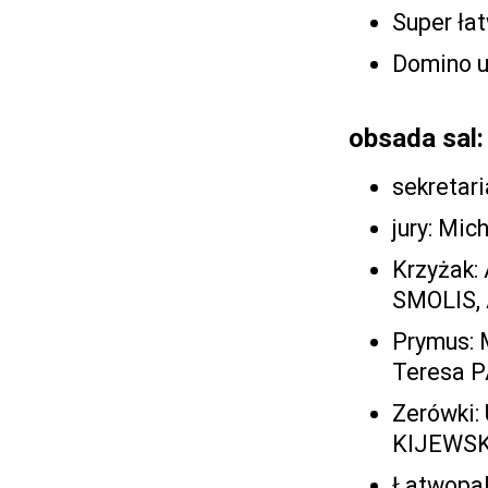
Super ła
Domino u
obsada sal:
sekretar
jury: Mi
Krzyżak:
SMOLIS,
Prymus:
Teresa P
Zerówki:
KIJEWSK
Łatwopa