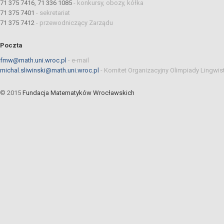
71 375 7416, 71 336 1085
-
konkursy, obozy, kółka
71 375 7401
-
sekretariat
71 375 7412
-
przewodniczący Zarządu
Poczta
fmw@math.uni.wroc.pl
-
e-mail
michal.sliwinski@math.uni.wroc.pl
-
Komitet Organizacyjny Olimpiady Lingwis
© 2015
Fundacja Matematyków Wrocławskich