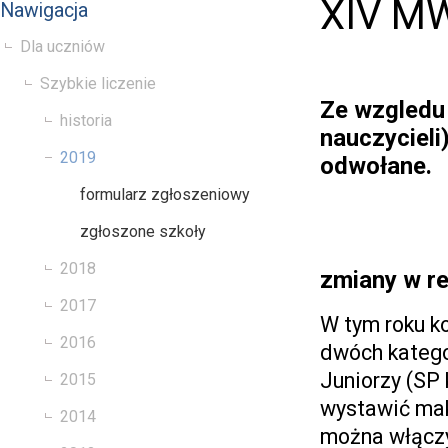
XIV M
Nawigacja
Dla uczniów
Szybkie liczenie
Ze wzgledu 
historia
nauczycieli
2019
odwołane.
formularz zgłoszeniowy
zgłoszone szkoły
2018
zmiany w r
2017
W tym roku k
2016
dwóch kategor
Juniorzy (SP 
2015
wystawić mak
2014
można włączy