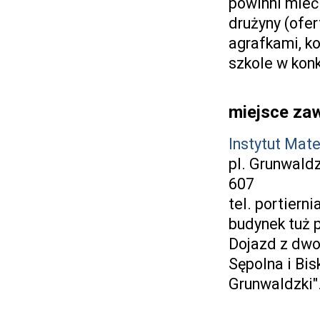
powinni mieć
drużyny (ofe
agrafkami, k
szkole w konk
miejsce z
Instytut Mat
pl. Grunwaldz
607
tel. portiern
budynek tuż 
Dojazd z dwo
Sępolna i Bi
Grunwaldzki".