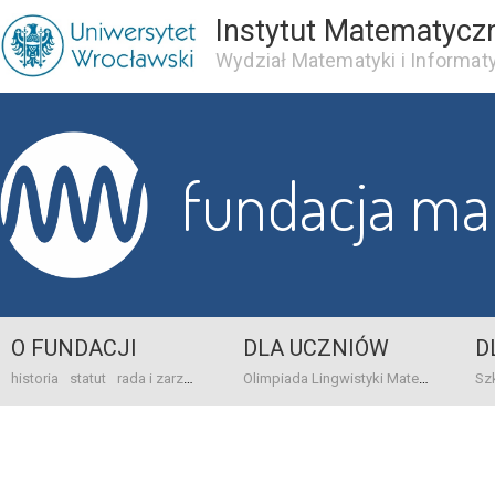
Instytut Matematycz
Wydział Matematyki i Informaty
fundacja m
O FUNDACJI
DLA UCZNIÓW
D
historia
statut
rada i zarząd
dane bankowo-adresowe
kontakt
Olimpiada Lingwistyki Matematycznej
sprawo