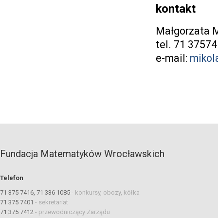
kontakt
Małgorzata M
tel. 71 3757
e-mail:
mikol
Fundacja Matematyków Wrocławskich
Telefon
71 375 7416, 71 336 1085
-
konkursy, obozy, kółka
71 375 7401
-
sekretariat
71 375 7412
-
przewodniczący Zarządu