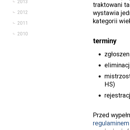
2013
traktowani ta
wystawia jed
2012
kategorii wi
2011
2010
terminy
zgłoszen
eliminacj
mistrzos
HS)
rejestrac
Przed wypełn
regulaminem