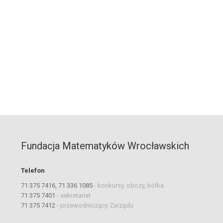
Fundacja Matematyków Wrocławskich
Telefon
71 375 7416, 71 336 1085
-
konkursy, obozy, kółka
71 375 7401
-
sekretariat
71 375 7412
-
przewodniczący Zarządu