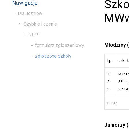
Szko
Nawigacja
Dla uczniów
MW
Szybkie liczenie
2019
Młodzicy (
formularz zgłoszeniowy
zgłoszone szkoły
l.p.
szkoł
1.
MKM 
2.
SP Lig
3.
SP 19
razem
Juniorzy (