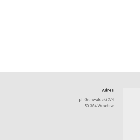
Adres
pl. Grunwaldzki 2/4
50-384 Wrocław