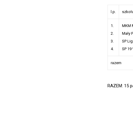
l.p.
szkoł
1.
MKM M
2.
Mały P
3.
SP Lig
4.
SP 19
razem
RAZEM: 15 pa