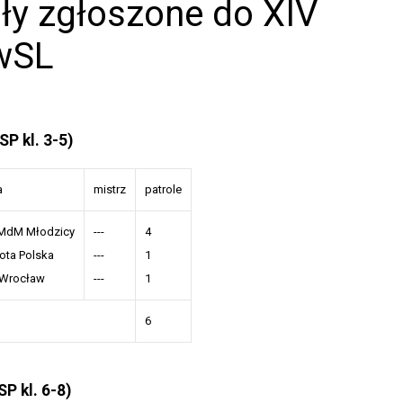
ły zgłoszone do XIV
wSL
SP kl. 3-5)
a
mistrz
patrole
MdM Młodzicy
---
4
ota Polska
---
1
 Wrocław
---
1
6
SP kl. 6-8)