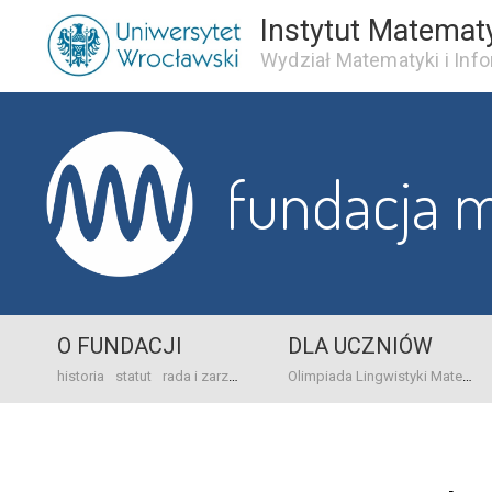
Instytut Matemat
Wydział Matematyki i Info
fundacja 
O FUNDACJI
DLA UCZNIÓW
historia
statut
rada i zarząd
dane bankowo-adresowe
kontakt
Olimpiada Lingwistyki Matematycznej