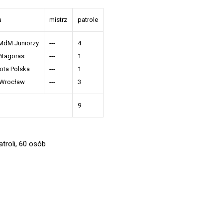
a
mistrz
patrole
dM Juniorzy
---
4
itagoras
---
1
ota Polska
---
1
 Wrocław
---
3
9
troli, 60 osób