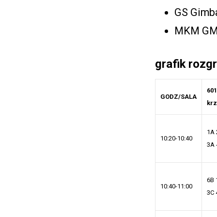
GS Gimba
MKM GM 
grafik rozg
601
GODZ/SALA
kr
1A 
10:20-10:40
3A 
6B 
10:40-11:00
3C 