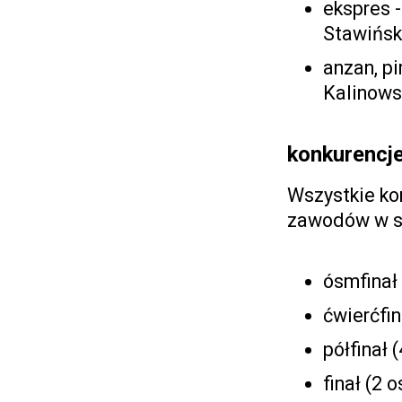
ekspres -
Stawińsk
anzan, pi
Kalinows
konkurencje
Wszystkie ko
zawodów w s
ósmfinał 
ćwierćfin
półfinał 
finał (2 