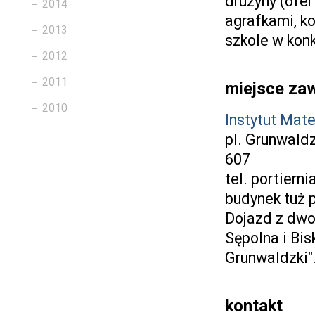
drużyny (ofe
2014
agrafkami, k
2013
szkole w konk
2012
2011
miejsce z
2010
Instytut Mat
pl. Grunwaldz
607
tel. portiern
budynek tuż 
Dojazd z dwo
Sępolna i Bi
Grunwaldzki".
kontakt