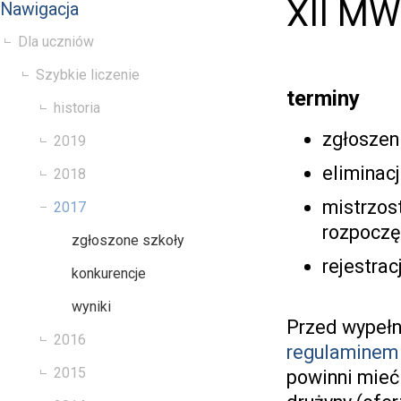
XII M
Nawigacja
Dla uczniów
Szybkie liczenie
terminy
historia
zgłoszen
2019
eliminacj
2018
mistrzost
2017
rozpoczę
zgłoszone szkoły
rejestrac
konkurencje
wyniki
Przed wypełn
2016
regulaminem
2015
powinni mieć