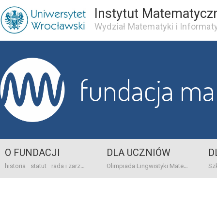
Instytut Matematycz
Wydział Matematyki i Informaty
fundacja m
O FUNDACJI
DLA UCZNIÓW
D
historia
statut
rada i zarząd
dane bankowo-adresowe
kontakt
Olimpiada Lingwistyki Matematycznej
sprawo