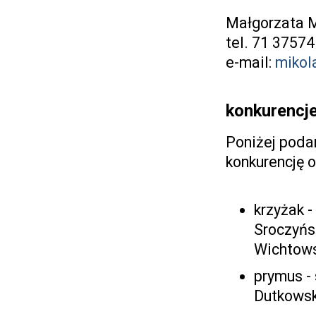
Małgorzata M
tel. 71 3757
e-mail:
mikol
konkurencj
Poniżej podan
konkurencję o
krzyżak -
Sroczyńs
Wichtow
prymus -
Dutkowsk