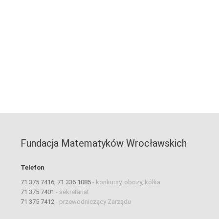
Fundacja Matematyków Wrocławskich
Telefon
71 375 7416, 71 336 1085
-
konkursy, obozy, kółka
71 375 7401
-
sekretariat
71 375 7412
-
przewodniczący Zarządu