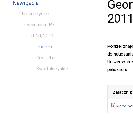
Geom
Nawigacja
Dla nauczycieli
201
seminarium I^3
2010/2011
Poniżej znaj
Pudełko
do nauczani
GeoGebra
Uniwersyteck
Świętokrzyskie
palisandru.
Załącznik
klocki.pd