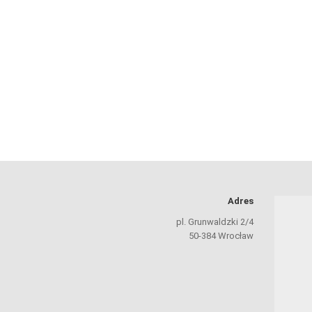
Adres
pl. Grunwaldzki 2/4
50-384 Wrocław