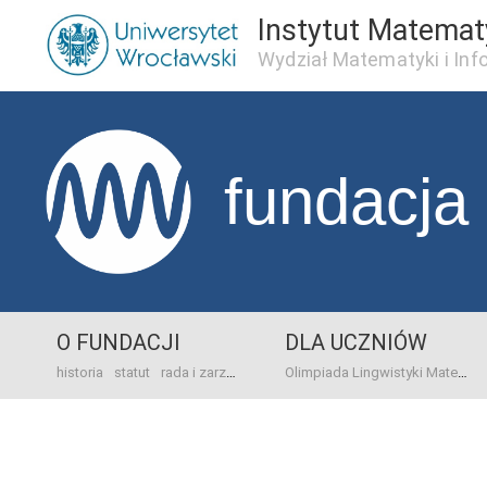
Instytut Matema
Wydział Matematyki i Inf
fundacja
O FUNDACJI
DLA UCZNIÓW
historia
statut
rada i zarząd
dane bankowo-adresowe
kontakt
Olimpiada Lingwistyki Matematycznej