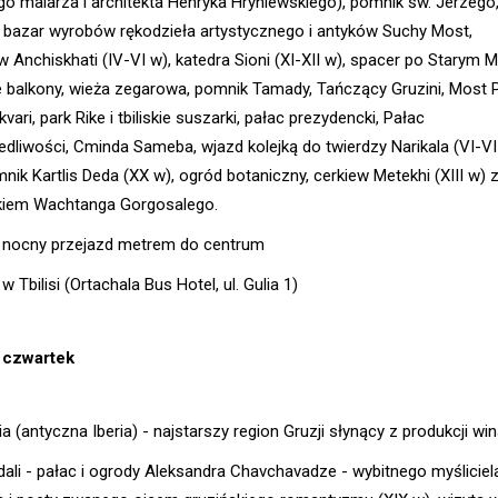
go malarza i architekta Henryka Hryniewskiego), pomnik św. Jerzego
, bazar wyrobów rękodzieła artystycznego i antyków Suchy Most,
 Anchiskhati (IV-VI w), katedra Sioni (XI-XII w), spacer po Starym M
kie balkony, wieża zegarowa, pomnik Tamady, Tańczący Gruzini, Most 
vari, park Rike i tbiliskie suszarki, pałac prezydencki, Pałac
edliwości, Cminda Sameba, wjazd kolejką do twierdzy Narikala (VI-VI
nik Kartlis Deda (XX w), ogród botaniczny, cerkiew Metekhi (XIII w) 
iem Wachtanga Gorgosalego.
i nocny przejazd metrem do centrum
w Tbilisi (Ortachala Bus Hotel, ul. Gulia 1)
 czwartek
a (antyczna Iberia) - najstarszy region Gruzji słynący z produkcji wi
dali - pałac i ogrody Aleksandra Chavchavadze - wybitnego myśliciel