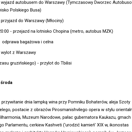
- wyjazd autobusem do Warszawy (Tymczasowy Dworzec Autobuso
isko Polskiego Busa)
- przyjazd do Warszawy (Młociny)
20:00 - przejazd na lotnisko Chopina (metro, autobus MZK)
- odprawa bagażowa i celna
- wylot z Warszawy
zasu gruzińskiego) - przylot do Tbilisi
 środa
i - przywitanie dnia lampką wina przy Pomniku Bohaterów, aleja Szoty
elego, postacie z obrazów Pirosmanishvilego opera w stylu oriental
i filharmonia, Muzeum Narodowe, pałac gubernatora Kaukazu, gmach
o Parlamentu, cerkiew Kashveti ('urodzić kamień' XIX w, ikonostas