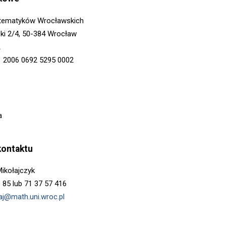
tematyków Wrocławskich
zki 2/4, 50-384 Wrocław
A
1 2006 0692 5295 0002
a
kontaktu
ikołajczyk
0 85 lub 71 37 57 416
aj@math.uni.wroc.pl