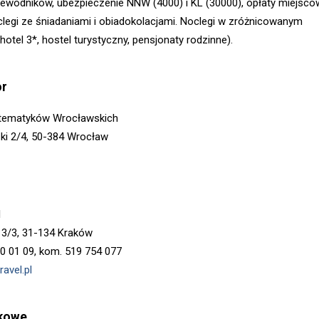
zewodników, ubezpieczenie NNW (4000) i KL (30000), opłaty miejsco
legi ze śniadaniami i obiadokolacjami. Noclegi w zróżnicowanym
hotel 3*, hostel turystyczny, pensjonaty rodzinne).
or
tematyków Wrocławskich
zki 2/4, 50-384 Wrocław
l
 3/3, 31-134 Kraków
30 01 09, kom. 519 754 077
ravel.pl
kowe