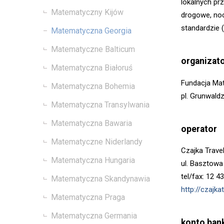
lokalnych pr
Matematyczny Kijów
drogowe, noc
standardzie (
Matematyczna Georgia
Matematyczne Balticum
organizat
Matematyczna Białoruś
Fundacja Ma
Matematyczna Bohemia
pl. Grunwald
Matematyczna Transylwania
Matematyczna Bawaria
operator
Matematyczne Niderlandy
Czajka Trave
Matematyczna Hungaria
ul. Basztowa
tel/fax: 12 4
Matematyczna Skandynawia
http://czajkat
Matematyczna Praga
Matematyczna Germania
konto ban