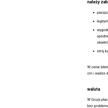
należy zab
paszpo
legity
wygodn
spódni
obiekt
strój k
W cenie bile
cm i wadze d
waluta
W Gruzji płac
bez problemu