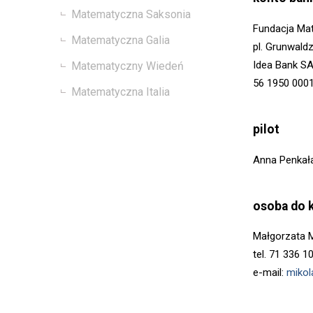
Matematyczna Saksonia
Fundacja Ma
Matematyczna Galia
pl. Grunwald
Idea Bank S
Matematyczny Wiedeń
56 1950 000
Matematyczna Italia
pilot
Anna Penkał
osoba do 
Małgorzata M
tel. 71 336 1
e-mail:
mikol