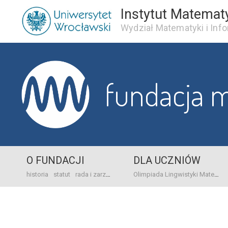
Instytut Matemat
Wydział Matematyki i Info
fundacja 
O FUNDACJI
DLA UCZNIÓW
historia
statut
rada i zarząd
dane bankowo-adresowe
kontakt
Olimpiada Lingwistyki Matematycznej