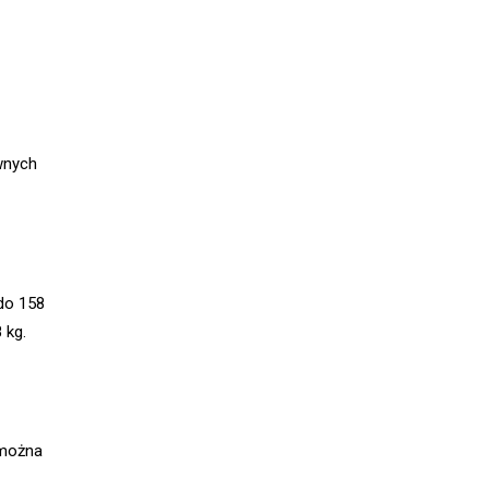
wnych
do 158
 kg.
 można