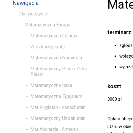
Mate
Nawigacja
Dla nauczycieli
Matematyczna Europa
terminarz
Matematyczna Irlandia
zgłosz
W szkocką kratę
wpłaty:
Matematyczna Norwegia
wyjazd:
Matematyczny Piryn i Złote
Piaski
Matematyczna Itaka
koszt
Matematyczne Egejanum
3000 zł
Mat Kirgistan i Kazachstan
Matematyczny Uzbekistan
Opłata obejm
LOTu w obie s
Mat Abchazja i Armenia