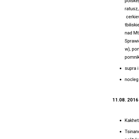
polske
ratusz
cerkiew
tbilis
nad Mtk
Sprawi
w), pom
pomnik
supra 
nocleg 
11.08. 2016
Kakheti
Tsinan