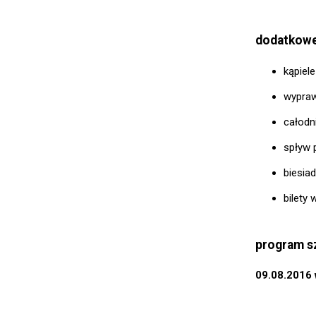
dodatkowe
kąpiele
wypraw
całodn
spływ 
biesia
bilety
program s
09.08.2016 