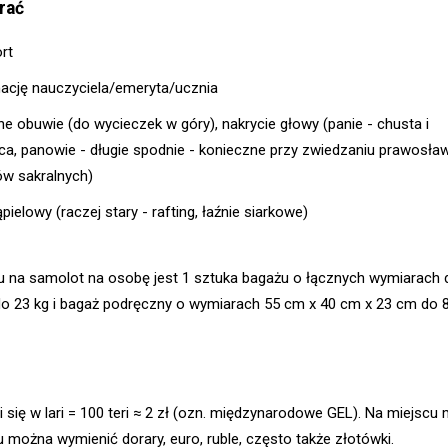
rać
rt
mację nauczyciela/emeryta/ucznia
e obuwie (do wycieczek w góry), nakrycie głowy (panie - chusta i
ca, panowie - długie spodnie - konieczne przy zwiedzaniu prawosła
ów sakralnych)
ąpielowy (raczej stary - rafting, łaźnie siarkowe)
tu na samolot na osobę jest 1 sztuka bagażu o łącznych wymiarach 
o 23 kg i bagaż podręczny o wymiarach 55 cm x 40 cm x 23 cm do 8
i się w lari = 100 teri ≈ 2 zł (ozn. międzynarodowe GEL). Na miejscu
 można wymienić dorary, euro, ruble, często także złotówki.