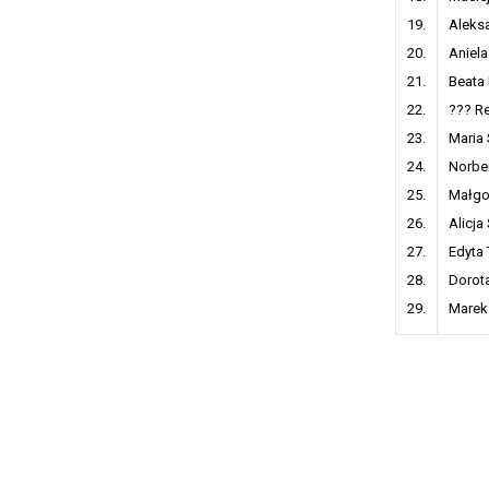
19.
Aleks
20.
Aniel
21.
Beata
22.
??? R
23.
Maria 
24.
Norber
25.
Małgo
26.
Alicja
27.
Edyta 
28.
Dorot
29.
Marek 