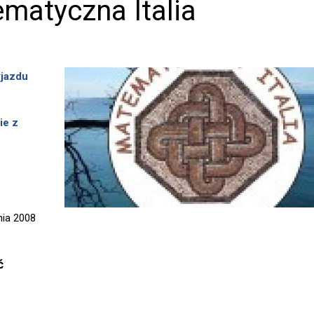
matyczna Italia
yjazdu
ie z
nia 2008
ć