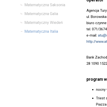
operator
Matematyczna Saksonia
Agencja Tur
Matematyczna Galia
ul. Borowska
Matematyczny Wiedeń
biuro czynne 
tel. 071/3674
Matematyczna Italia
e-mail:
atu@s
http://www.at
Bank Zachod
28 1090 152
program w
nocny 
Triest 
Piazza 