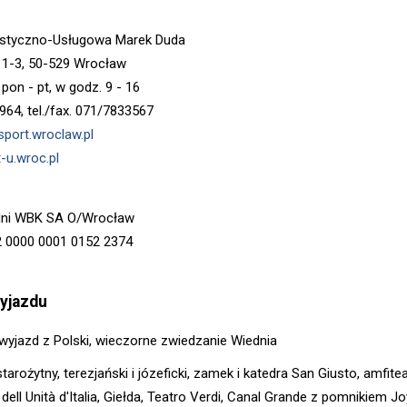
ystyczno-Usługowa Marek Duda
 1-3, 50-529 Wrocław
pon - pt, w godz. 9 - 16
964, tel./fax. 071/7833567
port.wroclaw.pl
-u.wroc.pl
ni WBK SA O/Wrocław
2 0000 0001 0152 2374
yjazdu
wyjazd z Polski, wieczorne zwiedzanie Wiednia
starożytny, terezjański i józeficki, zamek i katedra San Giusto, amfitea
dell Unità d'Italia, Giełda, Teatro Verdi, Canal Grande z pomnikiem Jo