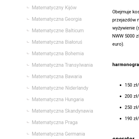
Matematyczny Kijów
Obejmuje kos
Matematyczna Georgia
przejazdów n
wyżywienie (
Matematyczne Balticum
NWW 5000 zł)
Matematyczna Białoruś
euro).
Matematyczna Bohemia
harmonogra
Matematyczna Transylwania
Matematyczna Bawaria
150 zł/
Matematyczne Niderlandy
200 zł
Matematyczna Hungaria
250 zł
Matematyczna Skandynawia
190 zł
Matematyczna Praga
Matematyczna Germania