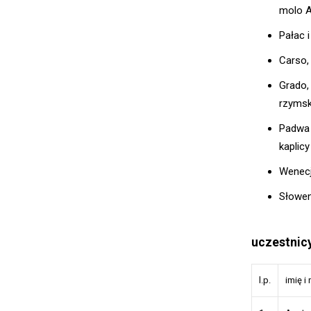
molo A
Pałac 
Carso,
Grado,
rzymsk
Padwa -
kaplicy
Wenecj
Słoweni
uczestnic
l.p.
imię i