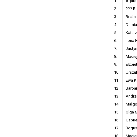
1.
Agata
2.
??? B
3.
Beata
4.
Damia
5.
Katar
6.
Ilona 
7.
Justy
8.
Macie
9.
Elżbie
10.
Urszu
11.
Ewa K
12.
Barba
13.
Andrz
14.
Małgo
15.
Olga 
16.
Gabri
17.
Bogus
18.
Maciej