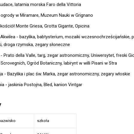
udace, latarnia morska Faro della Vittoria
i ogrody w Miramare, Muzeum Nauki w Grignano
 kościół Monte Griesa, Grotta Gigante, Opicina
 Akwilea - bazylika, babtysterium, mozaiki wczesnochrześcijańskie, p
i, droga rzymska, zegary słoneczne
 Prato della Valle, targ, zegar astronomiczny, Uniwersytet, freski Gi
 Scrovegnich, Ogród Botaniczny, labirynt w willi Pisani w Stra
a - Bazylika i plac św. Marka, zegar astronomiczny, zegary włoskie
a - jaskinia Postojna, Bled, kanion Vintgar
y
 nazwisko
szkoła