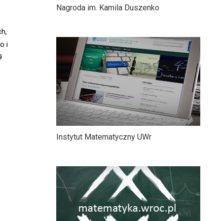
Nagroda im. Kamila Duszenko
h,
o i
(9
Instytut Matematyczny UWr