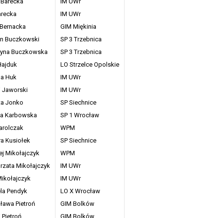
 Barecka
IM UWr
arecka
IM UWr
 Bernacka
GIM Miękinia
n Buczkowski
SP 3 Trzebnica
zyna Buczkowska
SP 3 Trzebnica
Hajduk
LO Strzelce Opolskie
na Huk
IM UWr
j Jaworski
IM UWr
ta Jonko
SP Siechnice
la Karbowska
SP 1 Wrocław
arolczak
WPM
ra Kusiołek
SP Siechnice
ej Mikołajczyk
WPM
rzata Mikołajczyk
IM UWr
Mikołajczyk
IM UWr
ela Pendyk
LO X Wrocław
ława Pietroń
GIM Bolków
 Pietroń
GIM Bolków