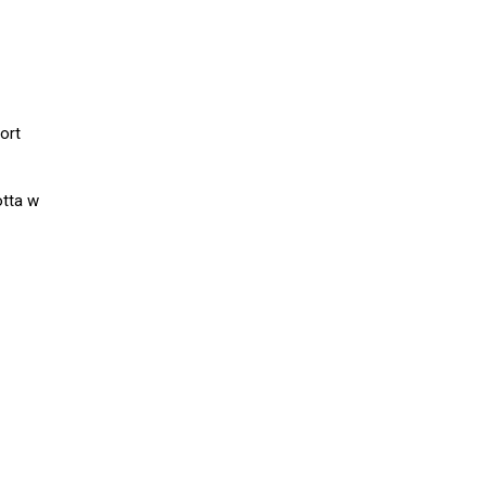
ort
otta w