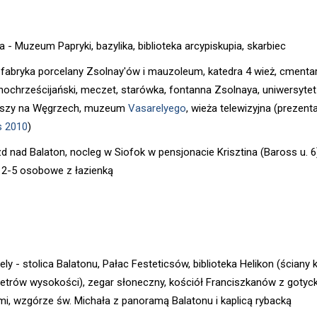
 - Muzeum Papryki, bazylika, biblioteka arcypiskupia, skarbiec
 fabryka porcelany Zsolnay'ów i mauzoleum, katedra 4 wież, cmenta
ochrześcijański, meczet, starówka, fontanna Zsolnaya, uniwersytet
rszy na Węgrzech, muzeum
Vasarelyego
, wieża telewizyjna (prezent
s 2010
)
zd nad Balaton, nocleg w Siofok w pensjonacie Krisztina (Baross u. 6
 2-5 osobowe z łazienką
ly - stolica Balatonu, Pałac Festeticsów, biblioteka Helikon (ściany 
etrów wysokości), zegar słoneczny, kościół Franciszkanów z gotyc
mi, wzgórze św. Michała z panoramą Balatonu i kaplicą rybacką