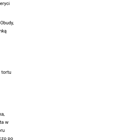
eryci
 Obudy,
enką
 tortu
ka,
ta w
oru
eczo po