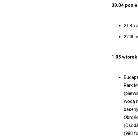
30.04 ponie
21:45 
22:00 
1.05 wtorek
Budape
Park M
(pierw
wodą m
baseny
Obrońc
(Csodá
(980 f