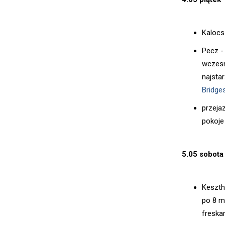
Kalocsa
Pecz -
wczesn
najsta
Bridge
przeja
pokoje
5.05 sobota
Keszthe
po 8 m
freska