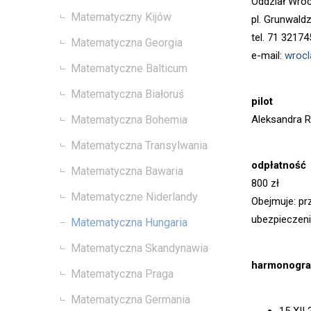
Oddział Wroc
Matematyczny Kijów
pl. Grunwald
tel. 71 32174
Matematyczna Georgia
e-mail:
wrocl
Matematyczne Balticum
Matematyczna Białoruś
pilot
Aleksandra 
Matematyczna Bohemia
Matematyczna Transylwania
odpłatność
Matematyczna Bawaria
800 zł
Matematyczne Niderlandy
Obejmuje: pr
ubezpieczeni
Matematyczna Hungaria
Matematyczna Skandynawia
harmonogra
Matematyczna Praga
Matematyczna Germania
15 XII 