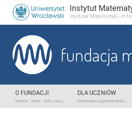
Instytut Matemat
Wydział Matematyki i Info
fundacja 
O FUNDACJI
DLA UCZNIÓW
historia
statut
rada i zarząd
dane bankowo-adresowe
kontakt
Olimpiada Lingwistyki Matematycznej