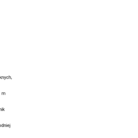
knych,
6 m
nik
dniej