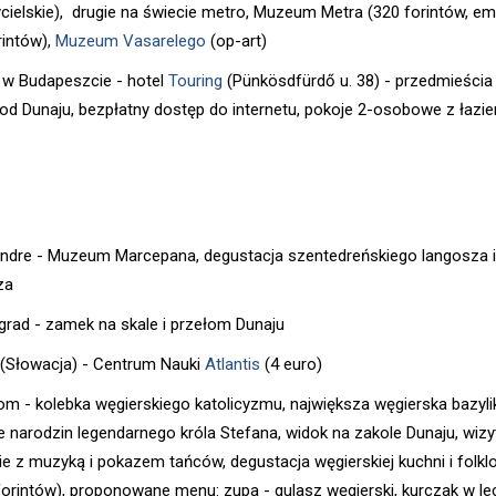
cielskie), drugie na świecie metro, Muzeum Metra (320 forintów, em
rintów),
Muzeum Vasarelego
(op-art)
 w Budapeszcie - hotel
Touring
(Pünkösdfürdő u. 38) - przedmieścia
od Dunaju, bezpłatny dostęp do internetu, pokoje 2-osobowe z łazi
ndre - Muzeum Marcepana, degustacja szentedreńskiego langosza i
za
rad - zamek na skale i przełom Dunaju
 (Słowacja) - Centrum Nauki
Atlantis
(4 euro)
om - kolebka węgierskiego katolicyzmu, największa węgierska bazyli
e narodzin legendarnego króla Stefana, widok na zakole Dunaju, wizy
ie z muzyką i pokazem tańców, degustacja węgierskiej kuchni i folkl
forintów), proponowane menu: zupa - gulasz węgierski, kurczak w l