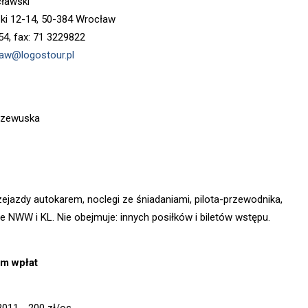
ławski
zki 12-14, 50-384 Wrocław
54, fax: 71 3229822
aw@logostour.pl
Rzewuska
zejazdy autokarem, noclegi ze śniadaniami, pilota-przewodnika,
e NWW i KL. Nie obejmuje: innych posiłków i biletów wstępu.
m wpłat
2011 - 200 zł/os