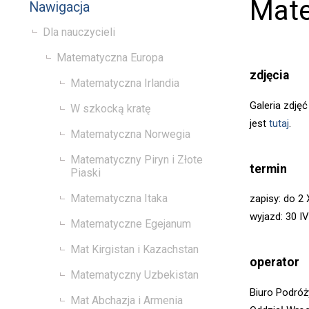
Mate
Nawigacja
Dla nauczycieli
Matematyczna Europa
zdjęcia
Matematyczna Irlandia
Galeria zdję
W szkocką kratę
jest
tutaj
.
Matematyczna Norwegia
Matematyczny Piryn i Złote
termin
Piaski
Matematyczna Itaka
zapisy: do 2 
wyjazd: 30 IV
Matematyczne Egejanum
Mat Kirgistan i Kazachstan
operator
Matematyczny Uzbekistan
Biuro Podróż
Mat Abchazja i Armenia