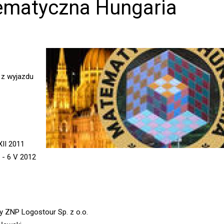
matyczna Hungaria
ć z wyjazdu
XII 2011
 - 6 V 2012
y ZNP Logostour Sp. z o.o.