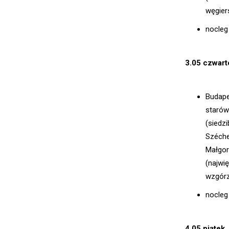
węgier
nocleg
3.05 czwart
Budape
starów
(siedz
Széche
Małgor
(najwi
wzgórz
nocleg
4.05 piątek