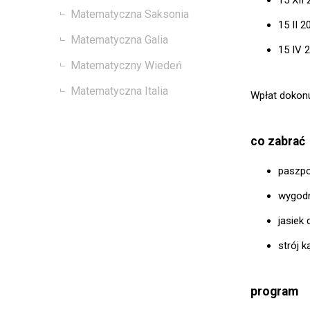
Matematyczna Saksonia
15 II 2
Matematyczna Galia
15 IV 
Matematyczny Wiedeń
Matematyczna Italia
Wpłat dokonu
co zabrać
paszpo
wygod
jasiek
strój k
program