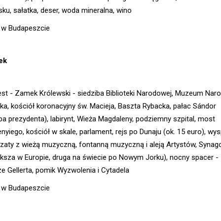
sku, sałatka, deser, woda mineralna, wino
 w Budapeszcie
ek
st - Zamek Królewski - siedziba Biblioteki Narodowej, Muzeum Nar
ka, kościół koronacyjny św. Macieja, Baszta Rybacka, pałac Sándor
iba prezydenta), labirynt, Wieża Magdaleny, podziemny szpital, most
nyiego, kościół w skale, parlament, rejs po Dunaju (ok. 15 euro), wy
zaty z wieżą muzyczną, fontanną muzyczną i aleją Artystów, Synag
ększa w Europie, druga na świecie po Nowym Jorku), nocny spacer -
e Gellerta, pomik Wyzwolenia i Cytadela
 w Budapeszcie