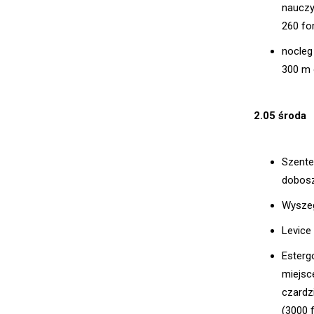
nauczy
260 fo
nocleg
300 m 
2.05 środa
Szente
dobos
Wyszeg
Levice
Esterg
miejsc
czardz
(3000 