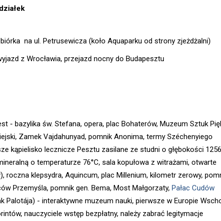
działek
zbiórka na ul. Petrusewicza (koło Aquaparku od strony zjeżdżalni)
wyjazd z Wrocławia, przejazd nocny do Budapesztu
st - bazylika św. Stefana, opera, plac Bohaterów, Muzeum Sztuk Pię
iejski, Zamek Vajdahunyad, pomnik Anonima, termy Széchenyiego
sze kąpielisko lecznicze Pesztu zasilane ze studni o głębokości 125
ineralną o temperaturze 76°C, sala kopułowa z witrażami, otwarte
), roczna klepsydra, Aquincum, plac Millenium, kilometr zerowy, pom
ów Przemyśla, pomnik gen. Bema, Most Małgorzaty,
Pałac Cudów
k Palotája) - interaktywne muzeum nauki, pierwsze w Europie Wscho
orintów, nauczyciele wstęp bezpłatny, należy zabrać legitymacje