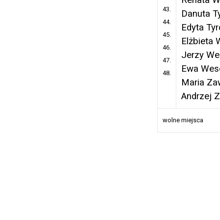
43.
Danuta T
44.
Edyta Tyr
45.
Elżbieta
46.
Jerzy We
47.
Ewa Wes
48.
Maria Za
Andrzej 
wolne miejsca