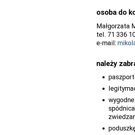
osoba do k
Małgorzata M
tel. 71 336 1
e-mail:
mikol
należy zabr
paszport
legityma
wygodne o
spódnica,
zwiedzan
poduszkę 