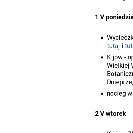
1 V poniedzi
Wycieczk
tutaj
i
tut
Kijów - 
Wielkiej
Botanicz
Dnieprze
nocleg 
2 V wtorek