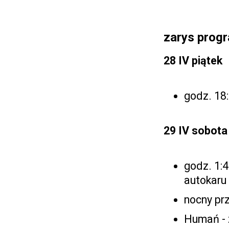
zarys prog
28 IV piątek
godz. 18
29 IV sobota
godz. 1:4
autokaru
nocny pr
Humań - 