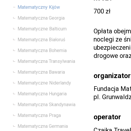
Matematyczny Kijów
700 zł
Matematyczna Georgia
Matematyczne Balticum
Opłata obejmu
noclegi ze śn
Matematyczna Białoruś
ubezpieczeni
Matematyczna Bohemia
drogowe oraz
Matematyczna Transylwania
Matematyczna Bawaria
organizator
Matematyczne Niderlandy
Fundacja Ma
Matematyczna Hungaria
pl. Grunwald
Matematyczna Skandynawia
Matematyczna Praga
operator
Matematyczna Germania
Czajka Trave