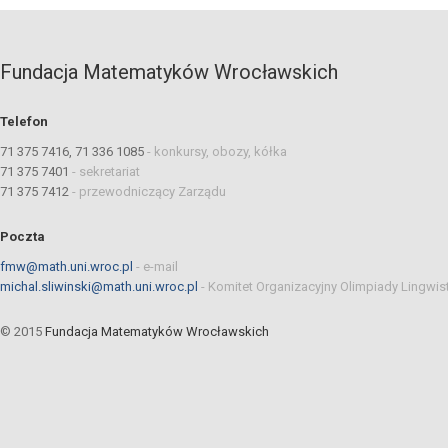
Fundacja Matematyków Wrocławskich
Telefon
71 375 7416, 71 336 1085
-
konkursy, obozy, kółka
71 375 7401
-
sekretariat
71 375 7412
-
przewodniczący Zarządu
Poczta
fmw@math.uni.wroc.pl
-
e-mail
michal.sliwinski@math.uni.wroc.pl
-
Komitet Organizacyjny Olimpiady Lingwis
© 2015
Fundacja Matematyków Wrocławskich