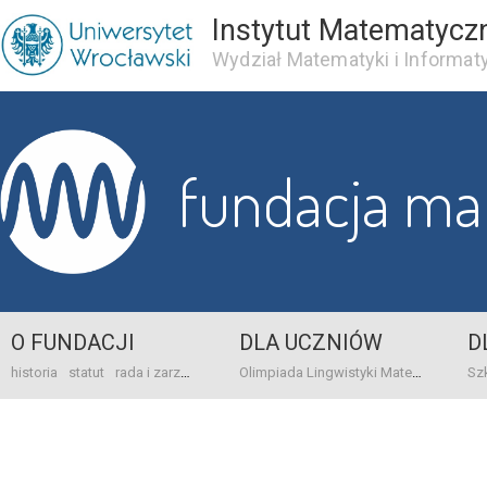
Instytut Matematycz
Wydział Matematyki i Informaty
fundacja m
O FUNDACJI
DLA UCZNIÓW
D
historia
statut
rada i zarząd
dane bankowo-adresowe
kontakt
Olimpiada Lingwistyki Matematycznej
sprawo