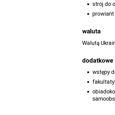
strój do 
prowiant 
waluta
Walutą Ukrain
dodatkowe 
wstępy d
fakultat
obiadokol
samoobs