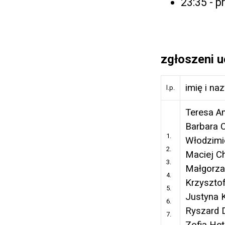
23:35 - 
zgłoszeni u
imię i na
l.p.
Teresa A
Barbara 
1.
Włodzimi
2.
Maciej C
3.
Małgorza
4.
Krzyszto
5.
Justyna 
6.
Ryszard 
7.
Zofia He