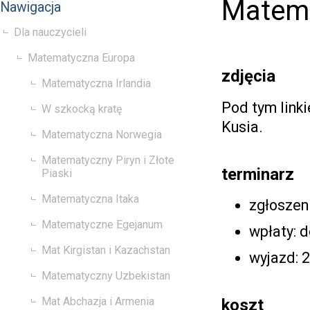
Matema
Nawigacja
Dla nauczycieli
Matematyczna Europa
zdjęcia
Matematyczna Irlandia
Pod tym link
W szkocką kratę
Kusia.
Matematyczna Norwegia
Matematyczny Piryn i Złote
terminarz
Piaski
Matematyczna Itaka
zgłoszeni
Matematyczne Egejanum
wpłaty: do
Mat Kirgistan i Kazachstan
wyjazd: 2
Matematyczny Uzbekistan
Mat Abchazja i Armenia
koszt