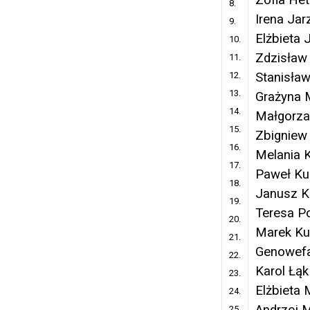
8.
Irena Ja
9.
Elżbieta 
10.
Zdzisław
11.
12.
Stanisła
13.
Grażyna 
14.
Małgorza
15.
Zbigniew
16.
Melania 
17.
Paweł Ku
18.
Janusz K
19.
Teresa P
20.
Marek Ku
21.
Genowefa
22.
Karol Łąk
23.
Elżbieta 
24.
Andrzej M
25.