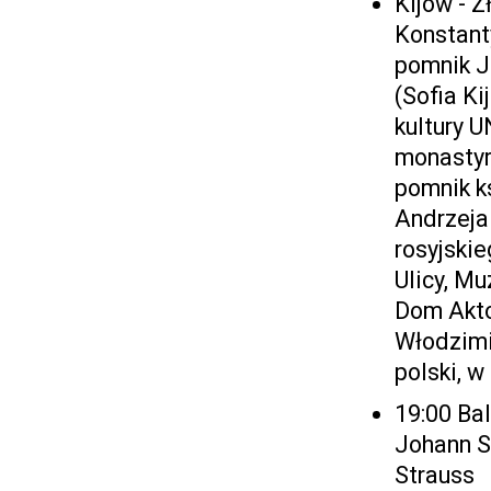
Kijów - 
Konstant
pomnik J
(Sofia Ki
kultury 
monastyr
pomnik ks
Andrzeja 
rosyjski
Ulicy, M
Dom Aktor
Włodzimi
polski, 
19:00 Ba
Johann St
Strauss