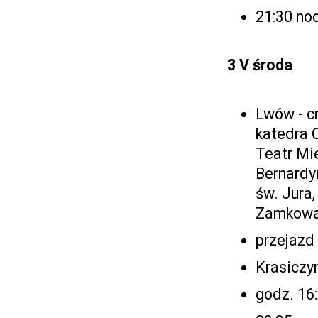
21:30 no
3 V środa
Lwów - c
katedra 
Teatr Mie
Bernardy
św. Jura,
Zamkowa,
przejazd
Krasiczy
godz. 16