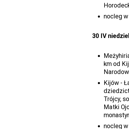
Horodeck
nocleg 
30 IV niedzie
Meżyhiri
km od Ki
Narodow
Kijów - Ł
dziedzic
Trójcy, 
Matki Oj
monastyr
nocleg 