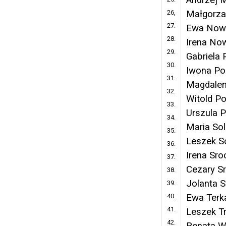
26,
Małgorza
27.
Ewa Now
28.
Irena No
29.
Gabriela
30.
Iwona Po
31.
Magdalen
32.
Witold Po
33.
Urszula 
34.
Maria Sol
35.
Leszek S
36.
Irena Sr
37.
Cezary S
38.
Jolanta S
39.
40.
Ewa Terk
41.
Leszek T
42.
Renata W