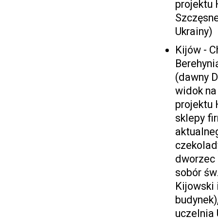
projektu
Szczęsne
Ukrainy)
Kijów - 
Berehyni
(dawny D
widok na
projektu 
sklepy fi
aktualne
czekolady
dworzec k
sobór św
Kijowski
budynek)
uczelnia 