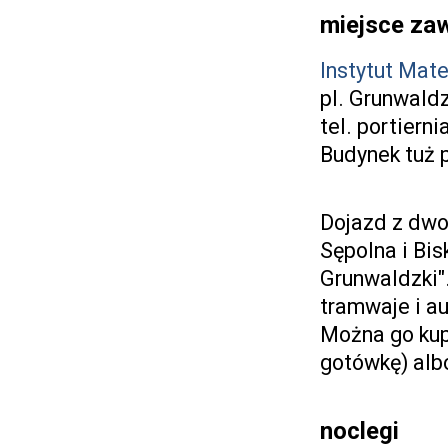
miejsce z
Instytut Mat
pl. Grunwaldz
tel. portiern
Budynek tuż 
Dojazd z dwo
Sępolna i Bi
Grunwaldzki"
tramwaje i au
Można go kup
gotówkę) albo
noclegi