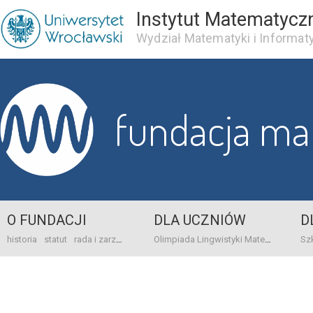
Instytut Matematycz
Wydział Matematyki i Informaty
fundacja m
O FUNDACJI
DLA UCZNIÓW
D
historia
statut
rada i zarząd
dane bankowo-adresowe
kontakt
Olimpiada Lingwistyki Matematycznej
sprawo