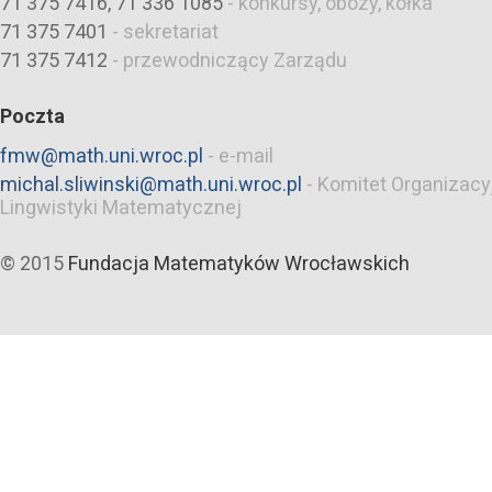
71 375 7416, 71 336 1085
-
konkursy, obozy, kółka
71 375 7401
-
sekretariat
71 375 7412
-
przewodniczący Zarządu
Poczta
fmw@math.uni.wroc.pl
-
e-mail
michal.sliwinski@math.uni.wroc.pl
-
Komitet Organizacy
Lingwistyki Matematycznej
© 2015
Fundacja Matematyków Wrocławskich