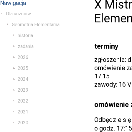
X Mist
Nawigacja
Dla uczniów
Elemen
Geometria Elementarna
historia
terminy
zadania
2026
zgłoszenia: d
omówienie za
2025
17:15
2024
zawody: 16 VI
2023
2022
omówienie 
2021
Odbędzie się
2020
o godz. 17:1