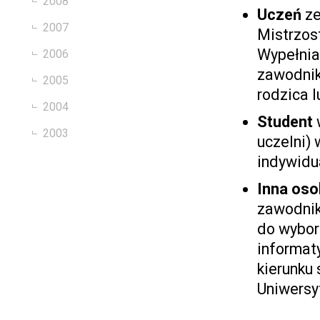
2008
Uczeń
ze
2007
Mistrzos
Wypełnia
2006
zawodnik
2005
rodzica 
2004
Student
2003
uczelni)
indywidu
Inna oso
zawodnik
do wybor
informat
kierunku
Uniwersy