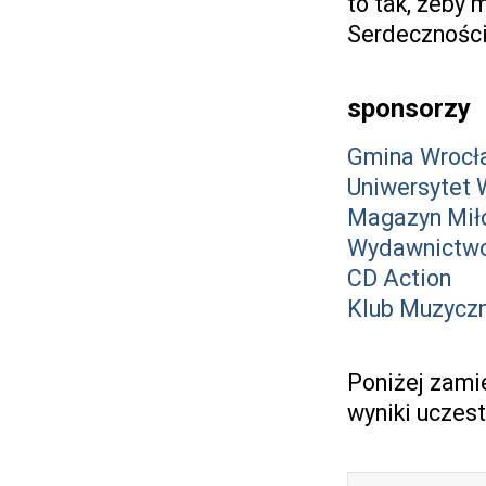
to tak, żeby 
Serdeczności 
sponsorzy
Gmina Wrocł
Uniwersytet 
Magazyn Mił
Wydawnictwo
CD Action
Klub Muzyczny
Poniżej zami
wyniki uczes