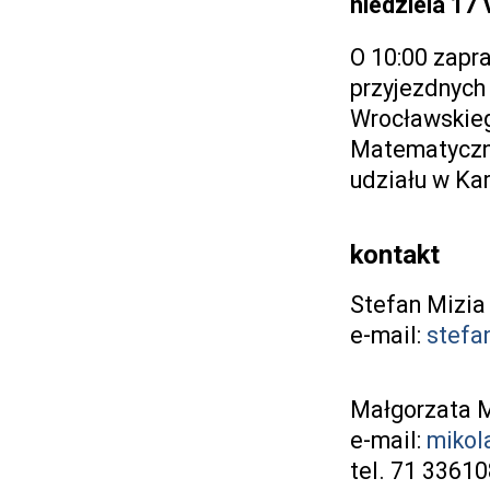
niedziela 17 V
O 10:00 zapr
przyjezdnych
Wrocławskieg
Matematyczne
udziału w Ka
kontakt
Stefan Mizia
e-mail:
stefa
Małgorzata M
e-mail:
mikol
tel. 71 3361