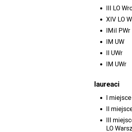
III LO Wr
XIV LO W
IMiI PWr
IM UW
II UWr
IM UWr
laureaci
I miejsce
II miejsc
III miejs
LO Wars