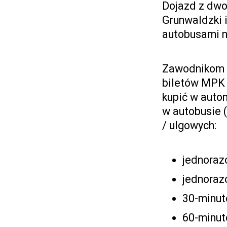
Dojazd z dwo
Grunwaldzki i
autobusami n
Zawodnikom 
biletów MPK 
kupić w autom
w autobusie (
/ ulgowych:
jednorazo
jednorazo
30-minuto
60-minuto