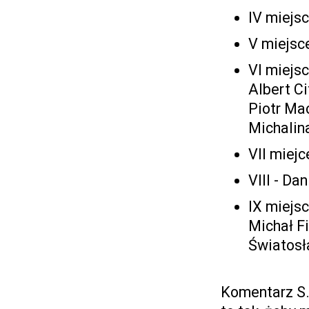
IV miejsc
V miejsc
VI miejs
Albert C
Piotr Ma
Michalin
VII miej
VIII - Da
IX miejs
Michał Fi
Światosł
Komentarz S.