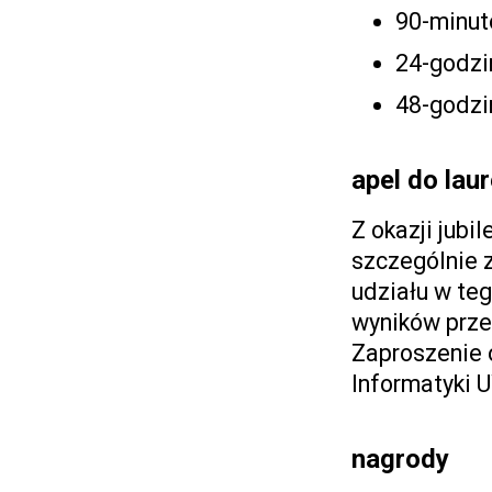
90-minuto
24-godzin
48-godzin
apel do lau
Z okazji jubi
szczególnie 
udziału w te
wyników prze
Zaproszenie 
Informatyki U
nagrody