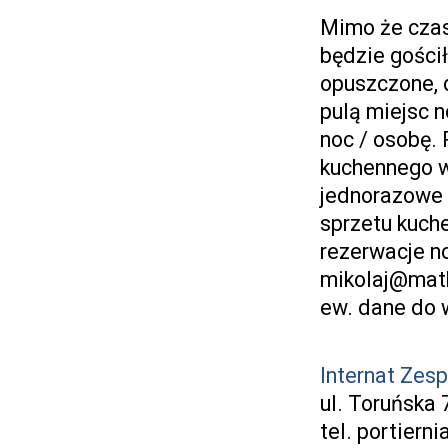
Mimo że czas
będzie gości
opuszczone,
pulą miejsc n
noc / osobę.
kuchennego w
jednorazowe (
sprzetu kuch
rezerwacje n
mikolaj@math
ew. dane do 
Internat Zesp
ul. Toruńska
tel. portiern