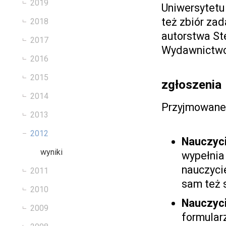
2019
Uniwersytetu
też zbiór za
2018
autorstwa St
2017
Wydawnictwo
2016
2015
zgłoszenia
2014
Przyjmowane 
2013
2012
Nauczyci
wyniki
wypełnia 
nauczyci
2011
sam też s
2010
Nauczyci
2009
formularz