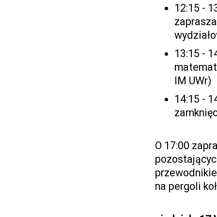
12:15 - 
zaprasza
wydziało
13:15 - 
matematy
IM UWr)
14:15 - 1
zamknię
O 17:00 zapr
pozostającyc
przewodnikie
na pergoli ko