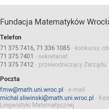
Fundacja Matematyków Wrocł
Telefon
71 375 7416, 71 336 1085
-
konkursy, ob
71 375 7401
-
sekretariat
71 375 7412
-
przewodniczący Zarządu
Poczta
fmw@math.uni.wroc.pl
-
e-mail
michal.sliwinski@math.uni.wroc.pl
-
Kom
Lingwistyki Matematycznej