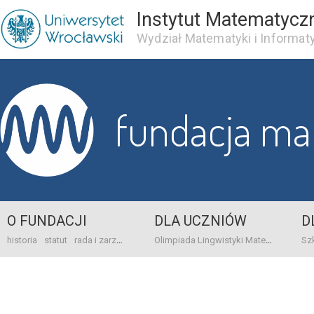
Instytut Matematycz
Wydział Matematyki i Informaty
fundacja m
O FUNDACJI
DLA UCZNIÓW
D
historia
statut
rada i zarząd
dane bankowo-adresowe
kontakt
Olimpiada Lingwistyki Matematycznej
sprawo