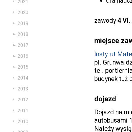
dla naucz
2021
2020
zawody
4 VI
,
2019
2018
miejsce z
2017
Instytut Mat
2016
pl. Grunwaldz
2015
tel. portiern
budynek tuż 
2014
2013
dojazd
2012
2011
Dojazd na m
autobusami 14
2010
Należy wysią