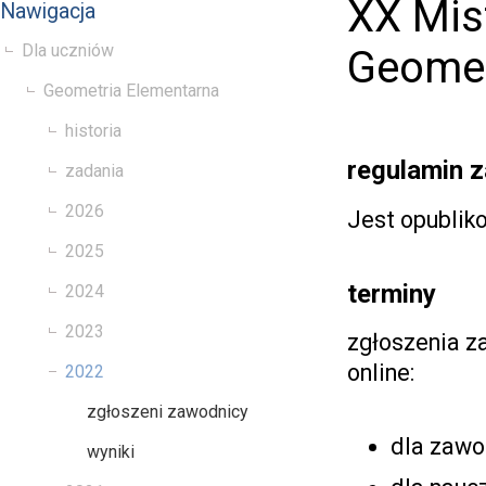
XX Mis
Nawigacja
Dla uczniów
Geomet
Geometria Elementarna
historia
regulamin 
zadania
2026
Jest opublik
2025
terminy
2024
2023
zgłoszenia 
online:
2022
zgłoszeni zawodnicy
dla zawo
wyniki