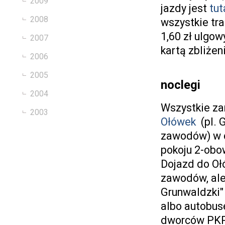
2009
jazdy jest
tut
2008
wszystkie tra
1,60 zł ulgow
2007
kartą zbliżen
2006
2005
noclegi
2004
Wszystkie z
2003
Ołówek
(pl. 
zawodów) w c
pokoju 2-obo
Dojazd do Oł
zawodów, ale 
Grunwaldzki" 
albo autobus
dworców PKP 