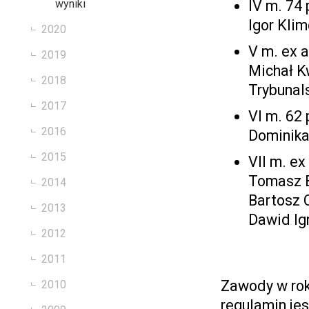
IV m. 74 
wyniki
Igor Kli
2020
V m. ex 
2019
Michał K
2018
Trybunal
2017
VI m. 62 
2016
Dominika
2015
VII m. ex
Tomasz B
2014
Bartosz 
2013
Dawid Ig
2012
2011
Zawody w rok
2010
regulamin je