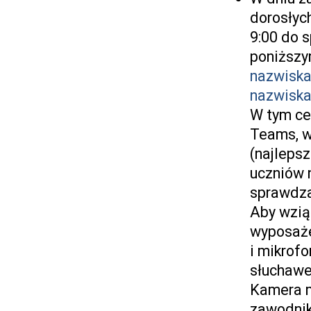
dorosłych
9:00 do 
poniższy
nazwisk
nazwisk
W tym cel
Teams, w
(najleps
uczniów 
sprawdz
Aby wzią
wyposaże
i mikrof
słuchawe
Kamera m
zawodnik