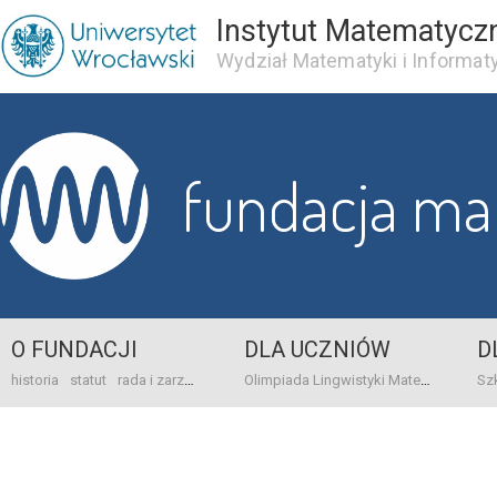
Instytut Matematycz
Wydział Matematyki i Informaty
fundacja m
O FUNDACJI
DLA UCZNIÓW
D
historia
statut
rada i zarząd
dane bankowo-adresowe
kontakt
Olimpiada Lingwistyki Matematycznej
sprawo