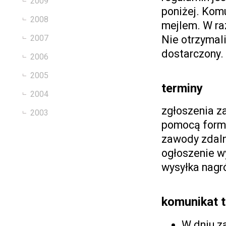
2009
poniżej. Kom
2008
mejlem. W ra
Nie otrzymali
2007
dostarczony.
2006
2005
terminy
2004
zgłoszenia z
2003
pomocą formu
zawody zdaln
ogłoszenie w
wysyłka nagr
komunikat 
W dniu z