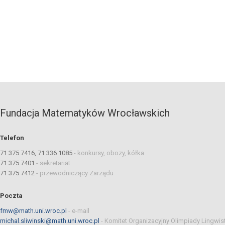
Fundacja Matematyków Wrocławskich
Telefon
71 375 7416, 71 336 1085
-
konkursy, obozy, kółka
71 375 7401
-
sekretariat
71 375 7412
-
przewodniczący Zarządu
Poczta
fmw@math.uni.wroc.pl
-
e-mail
michal.sliwinski@math.uni.wroc.pl
-
Komitet Organizacyjny Olimpiady Lingwis