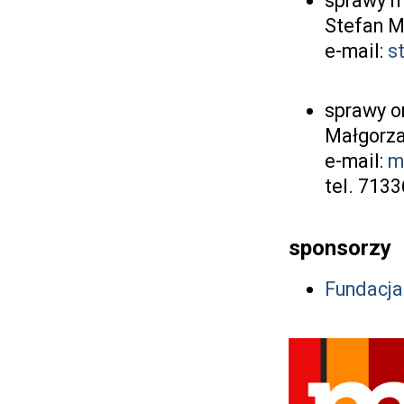
sprawy m
Stefan M
e-mail:
s
sprawy o
Małgorza
e-mail:
m
tel. 713
sponsorzy
Fundacj