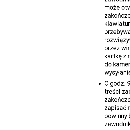
może otw
zakończe
klawiatur
przebywa
rozwiązyw
przez wi
kartkę z
do kamer
wysyłani
O godz. 
treści z
zakończe
zapisać r
powinny 
zawodnik