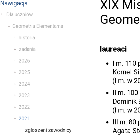
XIX Mi
Nawigacja
Dla uczniów
Geomet
Geometria Elementarna
historia
laureaci
zadania
2026
I m. 110 
Kornel S
2025
(I m. w 2
2024
II m. 100 
2023
Dominik 
2022
(I m. w 2
2021
III m. 80 
Agata St
zgłoszeni zawodnicy