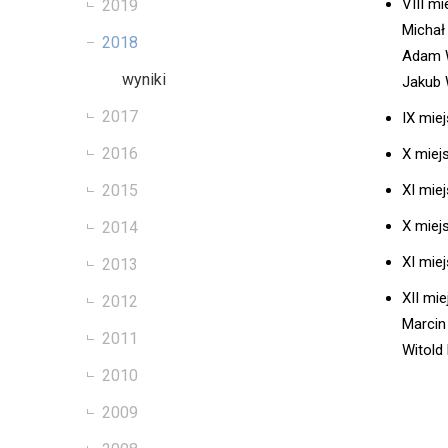
VIII m
2019
Michał 
2018
Adam W
wyniki
Jakub 
2017
IX miej
2016
X miej
XI mie
2015
X miejs
2014
XI mie
2013
XII mi
2012
Marcin
2011
Witold
2010
2009