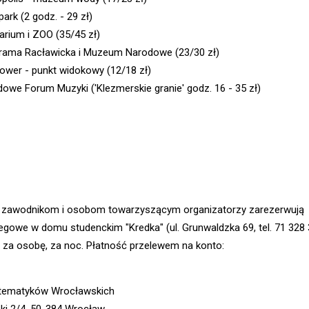
ark (2 godz. - 29 zł)
karium i ZOO (35/45 zł)
rama Racławicka i Muzeum Narodowe (23/30 zł)
Tower - punkt widokowy (12/18 zł)
dowe Forum Muzyki ('Klezmerskie granie' godz. 16 - 35 zł)
zawodnikom i osobom towarzyszącym organizatorzy zarezerwują
egowe w domu studenckim "Kredka" (ul. Grunwaldzka 69, tel. 71 328 
ł za osobę, za noc. Płatność przelewem na konto:
tematyków Wrocławskich
zki 2/4, 50-384 Wrocław