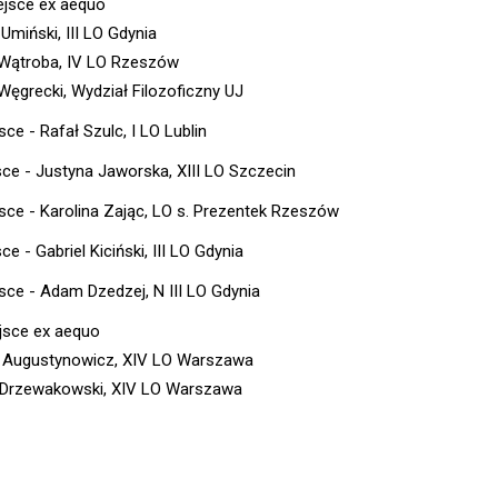
iejsce ex aequo
Umiński, III LO Gdynia
ątroba, IV LO Rzeszów
Węgrecki, Wydział Filozoficzny UJ
sce - Rafał Szulc, I LO Lublin
sce - Justyna Jaworska, XIII LO Szczecin
jsce - Karolina Zając, LO s. Prezentek Rzeszów
ce - Gabriel Kiciński, III LO Gdynia
jsce - Adam Dzedzej, N III LO Gdynia
ejsce ex aequo
 Augustynowicz, XIV LO Warszawa
 Drzewakowski, XIV LO Warszawa