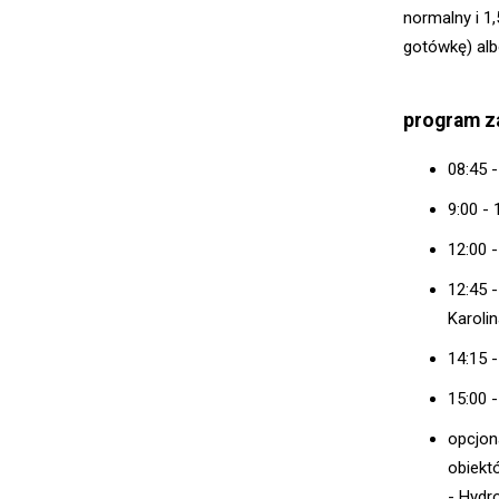
normalny i 1
gotówkę) alb
program 
08:45 
9:00 -
12:00 
12:45 
Karolin
14:15 
15:00 
opcjon
obiekt
- Hydr