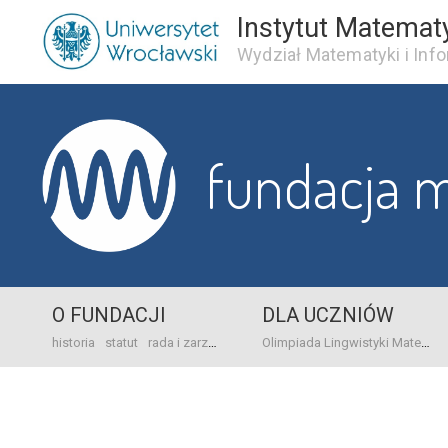
Instytut Matemat
Wydział Matematyki i Info
fundacja 
O FUNDACJI
DLA UCZNIÓW
historia
statut
rada i zarząd
dane bankowo-adresowe
kontakt
Olimpiada Lingwistyki Matematycznej