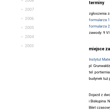
2008
terminy
2007
zgłoszenia 
2006
formularza 1
formularza 2
2005
zawody: 9 VI
2004
2003
miejsce 
Instytut Ma
pl. Grunwald
tel. portiern
budynek tuż 
Dojazd z dwo
i Biskupina.
Bilet czasow