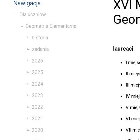
XVI 
Nawigacja
Dla uczniów
Geom
Geometria Elementarna
historia
laureaci
zadania
2026
I miejs
2025
II miej
2024
III mie
2023
IV mie
2022
V miej
2021
VI mie
VII mi
2020