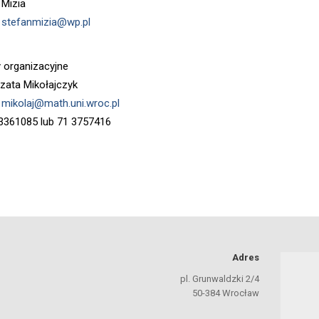
 Mizia
:
stefanmizia@wp.pl
 organizacyjne
zata Mikołajczyk
:
mikolaj@math.uni.wroc.pl
1 3361085 lub 71 3757416
Adres
pl. Grunwaldzki 2/4
50-384 Wrocław