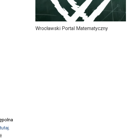
Wrocławski Portal Matematyczny
ępolna
tutaj
.
ł