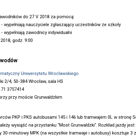
zawodników do 27 V 2018 za pomocą:
- wypełniają nauczyciele zgłaszający uczestników ze szkoły
- wypełniają zawodnicy indywidualni
 2018, godz. 9:00
zawodów
tematyczny Uniwersytetu Wrocławskiego
zki 2/4, 50-384 Wrocław, sala HS
ia 71 3757414
przy przy moście Grunwaldzkim
rców PKP i PKS autobusami 145 i 146 lub tramwajem 0L w stronę S
 Należy wysiąść na przystanku "Most Grunwaldzki". Rozkład jazdy jest
y 30-minutowy MPK (na wszystkie tramwaje i autobusy) kosztuje 3 z