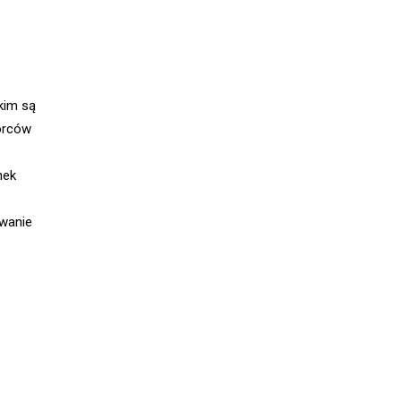
kim są
orców
nek
owanie