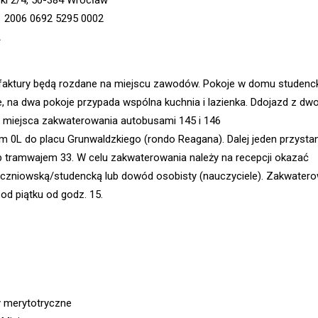
1 2006 0692 5295 0002
A
aktury będą rozdane na miejscu zawodów. Pokoje w domu studenc
na dwa pokoje przypada wspólna kuchnia i lazienka. Ddojazd z dw
 miejsca zakwaterowania autobusami 145 i 146
m 0L do placu Grunwaldzkiego (rondo Reagana). Dalej jeden przysta
 tramwajem 33. W celu zakwaterowania należy na recepcji okazać
uczniowską/studencką lub dowód osobisty (nauczyciele). Zakwater
od piątku od godz. 15.
 merytotryczne