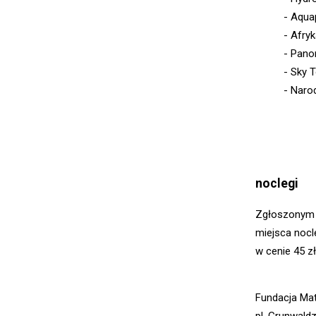
- Aquap
- Afry
- Pano
- Sky 
- Naro
noclegi
Zgłoszonym 
miejsca nocl
w cenie 45 z
Fundacja Ma
pl. Grunwald