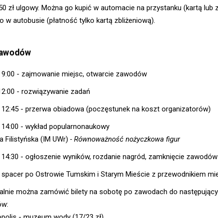
,50 zł ulgowy. Można go kupić w automacie na przystanku (kartą lub 
o w autobusie (płatność tylko kartą zbliżeniową).
zawodów
- 9:00 - zajmowanie miejsc, otwarcie zawodów
 12:00 - rozwiązywanie zadań
- 12:45 - przerwa obiadowa (poczęstunek na koszt organizatorów)
- 14:00 - wykład popularnonaukowy
a Filistyńska (IM UWr)
- Równoważność nożyczkowa figur
- 14:30 - ogłoszenie wyników, rozdanie nagród, zamknięcie zawodów
- spacer po Ostrowie Tumskim i Starym Mieście z przewodnikiem mi
alnie można zamówić bilety na sobotę po zawodach do następując
ów:
opolis - muzeum wody (17/23 zł)