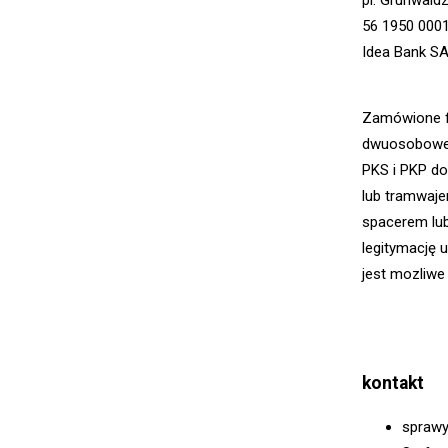
56 1950 000
Idea Bank S
Zamówione f
dwuosobowe, 
PKS i PKP do
lub tramwaje
spacerem lub
legitymację 
jest mozliwe 
kontakt
sprawy