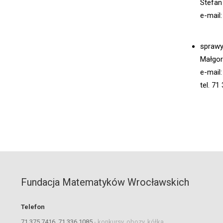
Stefan
e-mail
sprawy
Małgor
e-mail
tel. 7
Fundacja Matematyków Wrocławskich
Telefon
71 375 7416, 71 336 1085
-
konkursy, obozy, kółka