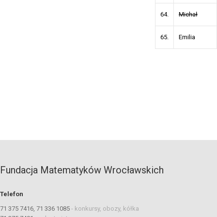
64.
Michał
65.
Emilia
Fundacja Matematyków Wrocławskich
Telefon
71 375 7416, 71 336 1085
-
konkursy, obozy, kółka