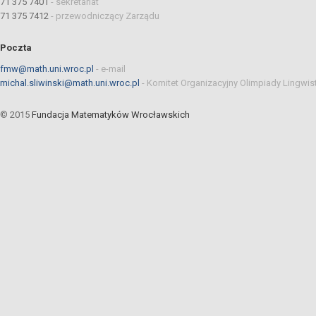
71 375 7401
-
sekretariat
71 375 7412
-
przewodniczący Zarządu
Poczta
fmw@math.uni.wroc.pl
-
e-mail
michal.sliwinski@math.uni.wroc.pl
-
Komitet Organizacyjny Olimpiady Lingwis
© 2015
Fundacja Matematyków Wrocławskich