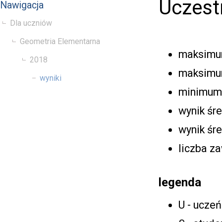
Uczest
Nawigacja
Dla uczniów
Geometria Elementarna
maksimum
2018
maksimum
wyniki
minimum 
wynik śr
wynik śre
liczba z
legenda
U - uczeń