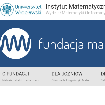
Instytut Matematycz
Wydział Matematyki i Informaty
fundacja m
O FUNDACJI
DLA UCZNIÓW
D
historia
statut
rada i zarząd
dane bankowo-adresowe
kontakt
Olimpiada Lingwistyki Matematycznej
sprawo