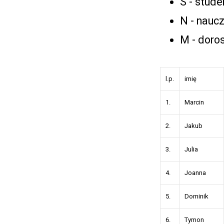
S - stude
N - naucz
M - doros
l.p.
imię
1.
Marcin
2.
Jakub
3.
Julia
4.
Joanna
5.
Dominik
6.
Tymon