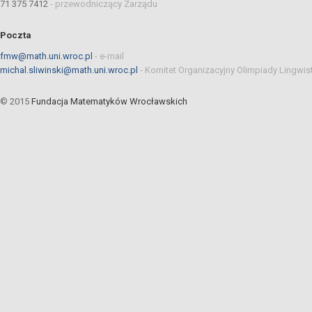
71 375 7412
-
przewodniczący Zarządu
Poczta
fmw@math.uni.wroc.pl
-
e-mail
michal.sliwinski@math.uni.wroc.pl
-
Komitet Organizacyjny Olimpiady Lingwis
© 2015
Fundacja Matematyków Wrocławskich