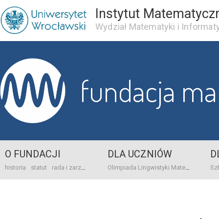
Instytut Matematycz
Wydział Matematyki i Informaty
fundacja m
O FUNDACJI
DLA UCZNIÓW
D
historia
statut
rada i zarząd
dane bankowo-adresowe
kontakt
Olimpiada Lingwistyki Matematycznej
sprawo