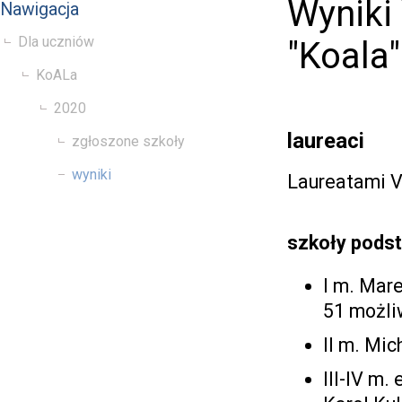
Wyniki 
Nawigacja
Dla uczniów
"Koala"
KoALa
2020
laureaci
zgłoszone szkoły
wyniki
Laureatami VI
szkoły pods
I m. Mar
51 możli
II m. Mi
III-IV m.