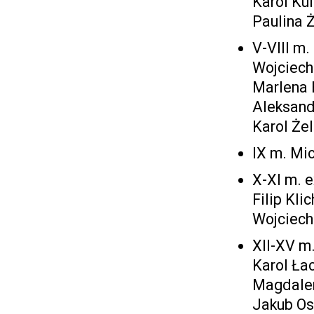
Karol Ku
Paulina 
V-VIII m.
Wojciech
Marlena 
Aleksand
Karol Że
IX m. Mic
X-XI m. e
Filip Kli
Wojciech
XII-XV m.
Karol Ła
Magdalen
Jakub Os