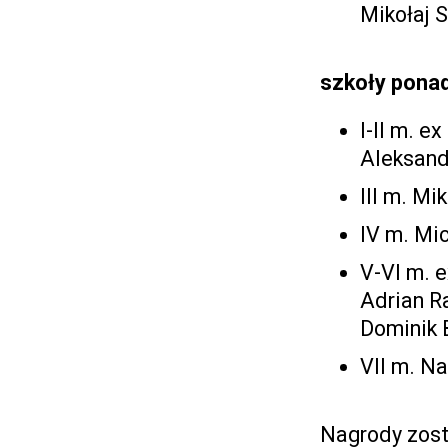
Mikołaj 
szkoły pona
I-II m. e
Aleksandr
III m. Mik
IV m. Mi
V-VI m. e
Adrian R
Dominik B
VII m. N
Nagrody zost