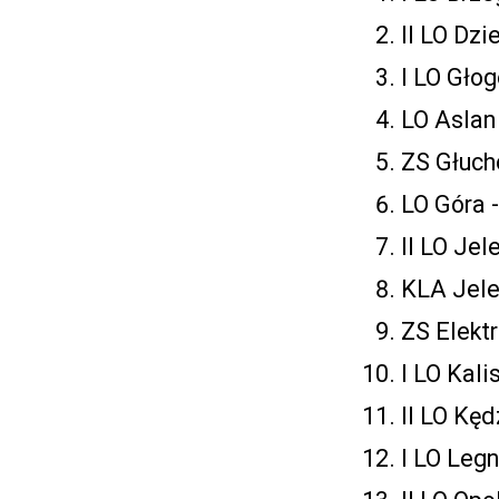
II LO Dzi
I LO Głog
LO Aslan
ZS Głucho
LO Góra -
II LO Jel
KLA Jele
ZS Elektr
I LO Kalis
II LO Kęd
I LO Legn