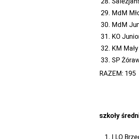
Salezjań
MdM Młod
MdM Juni
KO Junio
KM Mały 
SP Żóraw
RAZEM: 195
szkoły średn
I LO Brze