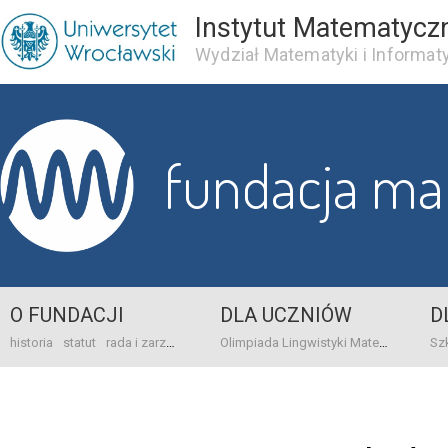
Instytut Matematycz
Wydział Matematyki i Informaty
fundacja m
O FUNDACJI
DLA UCZNIÓW
D
historia
statut
rada i zarząd
dane bankowo-adresowe
kontakt
Olimpiada Lingwistyki Matematycznej
sprawo