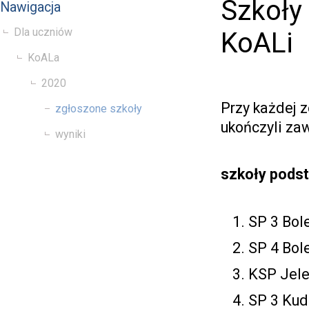
Szkoły 
Nawigacja
Dla uczniów
KoALi
KoALa
2020
Przy każdej 
zgłoszone szkoły
ukończyli za
wyniki
szkoły pods
SP 3 Bole
SP 4 Bole
KSP Jele
SP 3 Kud