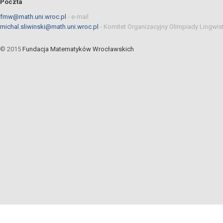
Poczta
fmw@math.uni.wroc.pl
-
e-mail
michal.sliwinski@math.uni.wroc.pl
-
Komitet Organizacyjny Olimpiady Lingwis
© 2015
Fundacja Matematyków Wrocławskich