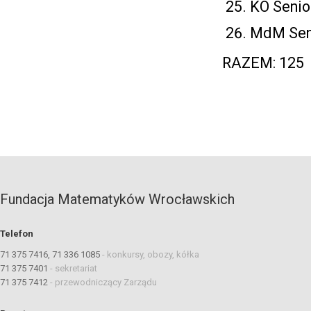
KO Senio
MdM Seni
RAZEM: 125
Fundacja Matematyków Wrocławskich
Telefon
71 375 7416, 71 336 1085
-
konkursy, obozy, kółka
71 375 7401
-
sekretariat
71 375 7412
-
przewodniczący Zarządu