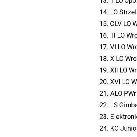
II LO Opol
LO Strzel
CLV LO W
III LO Wr
VI LO Wr
X LO Wro
XII LO Wr
XVI LO W
ALO PWr 
LS Gimba
Elektron
KO Junio